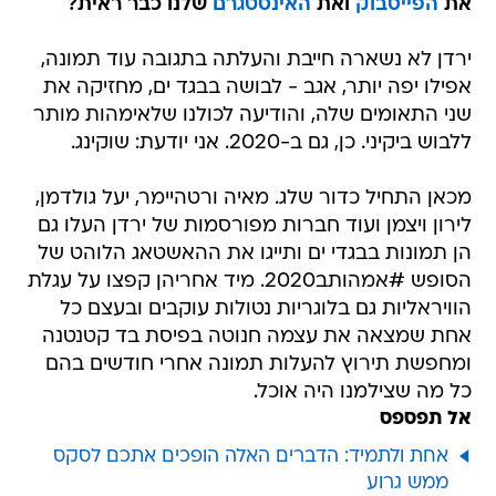
את
הפייסבוק
ואת
האינסטגרם
שלנו כבר ראית?
ירדן לא נשארה חייבת והעלתה בתגובה עוד תמונה,
אפילו יפה יותר, אגב - לבושה בבגד ים, מחזיקה את
שני התאומים שלה, והודיעה לכולנו שלאימהות מותר
ללבוש ביקיני. כן, גם ב-2020. אני יודעת: שוקינג.
מכאן התחיל כדור שלג. מאיה ורטהיימר, יעל גולדמן,
לירון ויצמן ועוד חברות מפורסמות של ירדן העלו גם
הן תמונות בבגדי ים ותייגו את ההאשטאג הלוהט של
הסופש #אמהותב2020. מיד אחריהן קפצו על עגלת
הוויראליות גם בלוגריות נטולות עוקבים ובעצם כל
אחת שמצאה את עצמה חנוטה בפיסת בד קטנטנה
ומחפשת תירוץ להעלות תמונה אחרי חודשים בהם
כל מה שצילמנו היה אוכל.
אל תפספס
אחת ולתמיד: הדברים האלה הופכים אתכם לסקס
ממש גרוע