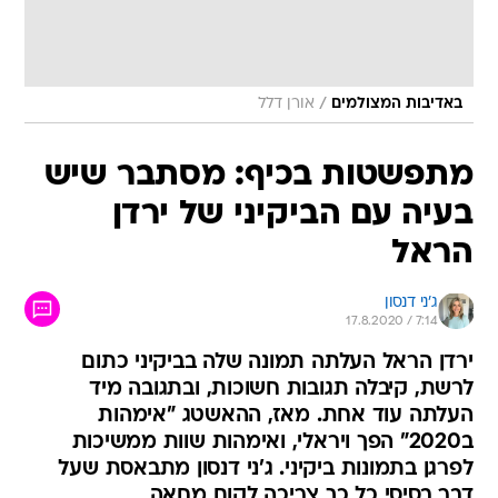
/
באדיבות המצולמים
אורן דלל
מתפשטות בכיף: מסתבר שיש
בעיה עם הביקיני של ירדן
הראל
ג'ני דנסון
17.8.2020 / 7:14
ירדן הראל העלתה תמונה שלה בביקיני כתום
לרשת, קיבלה תגובות חשוכות, ובתגובה מיד
העלתה עוד אחת. מאז, ההאשטג "אימהות
ב2020" הפך ויראלי, ואימהות שוות ממשיכות
לפרגן בתמונות ביקיני. ג'ני דנסון מתבאסת שעל
דבר בסיסי כל כך צריכה לקום מחאה