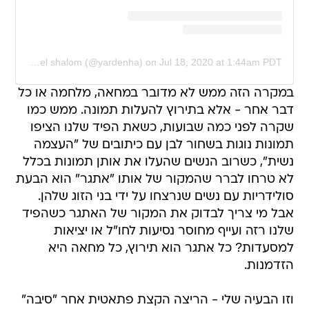
A post shared by Yarden Harel shalom (@yardenha)
on
Jul 18, 2020 at 1:44am PDT
במקרה הזה ממש לא מדובר במחאה, מלחמה או כל
דבר אחר - אלא בתירוץ להעלות תמונה. ממש כמו
שקרה לפני כמה שבועות, כשאת הפיד שלנו הציפו
תמונות נוגות בשחור לבן עם כיתובים של "העצמה
נשית", כשרוב הנשים שהעלו את אותן תמונות בכלל
לא טרחו לברר שהמקור של אותו "אתגר" הוא הבעת
סולידריות עם נשים שנרצחו על ידי בני הזוג שלהן.
אבל מי צריך לבדוק את המקור של האתגר כשהפיד
שלנו רזה ועייף מחוסר נסיעות לחו"ל או יציאות
למסעדות? כל אתגר הוא תירוץ, כל מחאה היא
הזדמנות.
וזו הבעיה שלי - הריצה הקצת פתאטית אחר "סיבה"