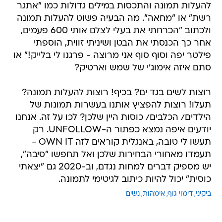
להעלות תמונה והתכסות במילים גדולות כמו "אתגר
רשת" או "מחאה". מה הבעיה פשוט להעלות תמונה
ולכתוב "הכרחתי את בעלי לצלם אותי 600 פעמים,
אחר כך הכנסתי את הבטן ושיניתי זווית, הוספתי
פילטר יפה וסוף סוף אני מרוצה - פרגנו לי בלייק!" או
סתם איזה אימוג'י של שמש וארטיק?
רוצות לשים בגד ים? בכיף! רוצות להעלות תמונה?
תעלו! רוצות להפציץ אותנו בעשרות תמונות של
הילדים/ הכלבים/ כוסות היין שלכן? לכו על זה. אנחנו
יודעים איפה נמצא כפתור ה-UNFOLLOW. רק
תעשו לי טובה, באנגלית קוראים לזה OWN IT -
תעמדו מאחורי הבחירות שלכן ואל תחפשו "סיבה",
יש מספיק דברים למחות נגדם, וב-2020 גם "יצאתי
כוסית" יכול להיות כיתוב לגיטימי לתמונה.
ביקיני
דימוי גוף
אימהות
נשים