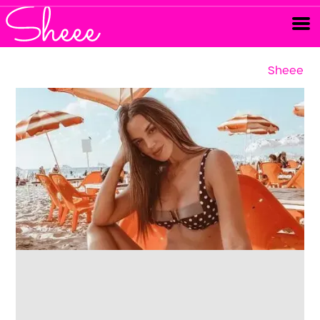
Sheee