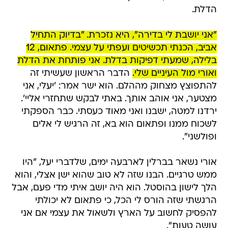
הדלת.
"אני יושבת לי בדירה", היא נזכרת. "בדיוק התחיל
אביב, הכנתי תכשיטים ועפתי על עצמי. פתאום, 12
בלילה, שמעתי דפיקות בדלת. אני פותחת את הדלת
ואורי מול העיניים שלי.
הדבר הראשון שעשיתי זה
להתפוצץ מצחוק מההלם. הוא ישר אמר: 'יעלי, אני
מצטער, אני אוהב אותך. באתי לבקש שתחזרי אליי'.
ירדנו למטה, ישבנו ואני מאוד כעסתי. כבר הספקתי
לשכוח ממנו ופתאום הוא בא, זה הרגיש לי אלים
ופולשני".
אורי נשאר בברלין לארבעה ימים, שלדברי יעל, "היו
ממש טרגיים. הבנו שזה לא טוב שהוא ישן אצלי, והוא
הלך לישון בהוסטל. הוא היה יושב איתי מדי פעם, אבל
הרגשתי שזה הורס לי הכל, כי פתאום לא יכולתי
להפסיק לחשוב על הארץ ולשאול את עצמי אם אני
עושה טעות".