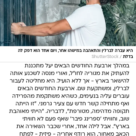
היא עברה לברלין והתאהבה במישהו אחר, ויום אחד הוא דפק לה
/
בדלת
ShutterStock
במהלך ארבעת החודשים הבאים יעל מתכננת
להעתיק את מגוריה לחו"ל, ואורי מנסה לשכנע אותה
להישאר בארץ - אך ללא הועיל. היא מחליטה לעבור
לברלין, ומשתקעת שם. ארבעת החודשים הבאים
עוברים עליה בנעימים, כשהיא משתקמת מהפרידה
ואף מתחילה קשר חדש עם צעיר גרמני. "זו הייתה
תקופה מדהימה, מטורפת", לדבריה. "הייתי מאוהבת
שוב, וחוויתי 'ספרינג פיבר' שאף פעם לא חוויתי
בארץ". אבל לילה אחד, אחרי שכבר השאירה את
הכאב מאחור, הוא רודף אחריה - פיזית - לפתח