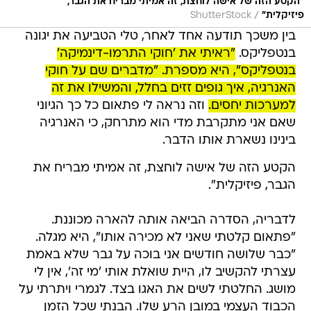
"הקטע הזה של אישה לוחצת, זה אמיתי מבריח את הגבר,
/
פיזיקלית"
ShutterStock
בין משכך תודעה אחד לאחר, טלי הטביעה את יגונה
בנטפליקס.
"ראיתי את 'חוקי התרמו-דינמיקה'
בנטפליקס", היא מספרת. "מדברים שם על חוקי
האנרגיה, איך גופים זזים בחלל, והמשילו את זה
למערכות יחסים.
וזה נראה לי פתאום כל כך הגיוני
שאם אני מתקרבת מדי הוא מתרחק, כי האנרגיה
בינינו נשארת אותו הדבר.
הקטע הזה של אישה לוחצת, זה אמיתי מבריח את
הגבר, פיזיקלית".
לדבריה, הסדרה הביאה אותה להארה מכוננת.
"פתאום קלטתי שאני לא מכירה אותו", היא מגלה.
"כבר שלושה חודשים אני בוכה על גבר שלא באמת
עצרתי להקשיב לו, היית שואלת אותי 'מי זה', אין לי
מושג. החלטתי לשים את האגו בצד. לגמרי ויתרתי על
הכבוד העצמי במובן הרע שלו. הבנתי שכל הזמן