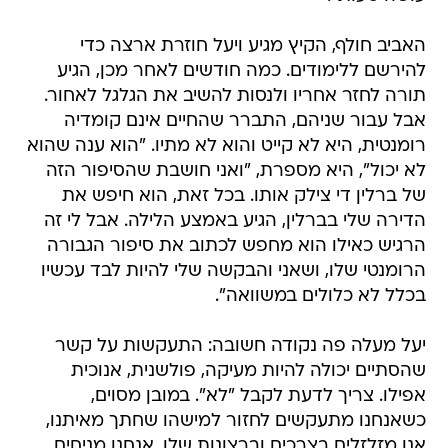
האביב חולף, הקיץ מגיע ויעל חוזרת ארצה כדי
להירשם ללימודים. כמה חודשים לאחר מכן, הגיע
תורה לחזר אחריו ולנסות להשיב את הגלגל לאחור.
אבל עבור שניהם, התברר שהחיים אינם קומדיה
רומנטית, היא לא קייט והוא לא מתיו. "הוא ענה שהוא
לא יכול", היא מספרת, "ואני חושבת שהסיפור הזה
של ברלין די צילק אותו. בכל זאת, הוא חיפש את
הדירה שלי בברלין, הגיע באמצע הלילה. אבל לי זה
הרגיש כאילו הוא מחפש לכתוב את סיפור הגבורה
הרומנטי שלו, ושאני והבקשה שלי להיות לבד עכשיו
בכלל לא כלולים במשוואה".
יעל מעלה פה נקודה חשובה: התעקשות על קשר
שהסתיים יכולה להיות מעיקה, פולשנית, אנוכית
אפילו. צריך לדעת לקבל "לא". במובן מסוים,
כשאנחנו מתעקשים לחזור למישהו שחתך מאיתנו,
אנו מזלזלים בצרכים וברצונות שלו. אנחנו מניחים