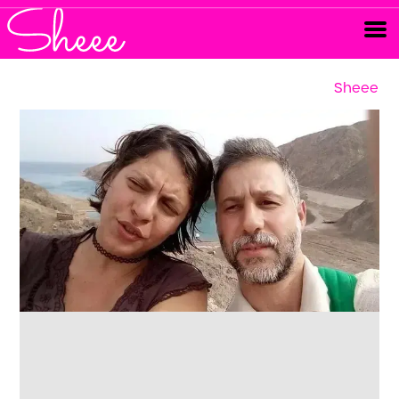
Sheee