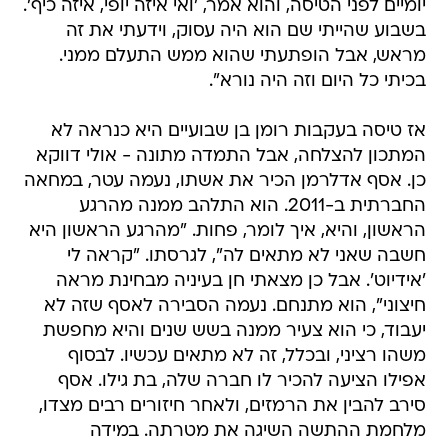
יומיים לפני הטיסה, והוא אמר, 'ואי איזה יופי, איזה כיף'.
בשבוע שהייתי שם הוא היה עסוק, וידעתי את זה
מראש, אבל הופתעתי שהוא ממש התעלם ממני.
בכיתי כל היום וזה היה נורא".
אז טיסה בעקבות רומן בן שבועיים היא כנראה לא
המתכון להצלחה, אבל התמדה מתונה - אולי דווקא
כן. אסף אדלרמן הכיר את אשתו, נעמה עטר, במחאה
החברתית ב-2011. הוא התלהב ממנה מהרגע
הראשון, והיא, איך לומר, פחות. "מהרגע הראשון היא
חשבה שאני לא מתאים לה", לגרסתו. "קראה לי
'אידיוט'. אבל כן מצאתי חן בעיניה מבחינת מראה
חיצוני", הוא מתנחם. נעמה הסבירה לאסף שזה לא
יעבוד, כי הוא צעיר ממנה בשש שנים והיא מחפשת
משהו רציני, ובכלל, זה לא מתאים עכשיו. לבסוף
אפילו הציעה להכיר לו חברה שלה, בת גילו. אסף
סירב להבין את הרמזים, ולאחר חיזורים רבים מצדו,
מלחמת ההתשה השיגה את מטרתה. במידה