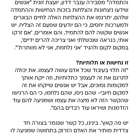
והתמדה" מסבירה ענבר דדון, יועצת זוגית "אנשים
שידעו ניצחונות והצלחות בזכות הנחישות וההתמדה
שלהם, יתרגמו את ההצלחות האלה לחיים הבוגרים
ולמערכות יחסים, כי הם יודעים שפעם זה הצליח. יש
אנשים שקשה להם להתמיד, והם אומרים, 'אם זרקו
אותי, כנראה שנכשלתי ואני צריכה להרים ידיים',
במקום לקום ולהגיד 'אני נלחמת, אני לא מוותרת'".
זו נחישות או תלותיות?
"זה תלוי בעיבוד שכל אדם עושה לעצמו. את יכולה
לתרגם את זה לעצמך כתלותיות, וזה ייקח אותך
למקומות נמוכים, אבל יש אנשים שייקחו את זה
למקום חיובי- שהם ניסו, שהם נלחמו, כי הם הרגישו
שהקשר הזה לא מיצה את עצמו ושמגיעה להם עוד
הזדמנות ושיראו עוד רבדים בהם".
יש פה קאץ'. בינינו, כל קשר שנגמר בצורה חד
צדדית מותיר את האדם הזרוק בתחושה שמגיעה לו