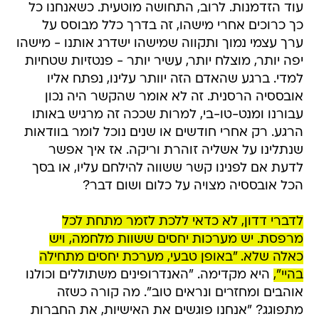
עוד הזדמנות. לרוב, התחושה מוטעית. כשאנחנו כל
כך כרוכים אחרי מישהו, זה בדרך כלל מבוסס על
ערך עצמי נמוך ותקווה שמישהו ישדרג אותנו - מישהו
יפה יותר, מוצלח יותר, עשיר יותר - פנטזיות שטחיות
למדי. ברגע שהאדם הזה יוותר עלינו, נפתח אליו
אובססיה הרסנית. זה לא אומר שהקשר היה נכון
עבורנו ומנט-טו-בי, למרות שככה זה מרגיש באותו
הרגע. רק אחרי חודשים או שנים נוכל לומר בוודאות
שנתלינו על אשליה זוהרת וריקה. אז איך אפשר
לדעת אם לפנינו קשר ששווה להילחם עליו, או בסך
הכל אובססיה מצויה על כלום ושום דבר?
לדברי דדון, לא כדאי ללכת לזמר מתחת לכל
מרפסת. יש מערכות יחסים ששוות מלחמה, ויש
כאלה שלא. "באופן טבעי, מערכת יחסים מתחילה
בהיי",
היא מקדימה. "האנדרופינים משתוללים וכולנו
אוהבים ומחזרים ונראים טוב". מה קורה כשזה
מתפוגג? "אנחנו פוגשים את האישיות, את החברות