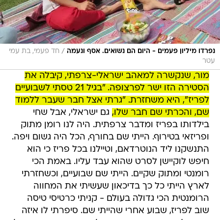
/
נפרדו מיליון פעמים - היום הם נשואים. אסף ונעמה
חד פעמי, בת עמי
עטר
מור, שנקשרה למאהב ישראלי-צרפתי, קיבלה את
הסטירה הזו ישר לפרצופה. "בגיל 21 טסתי לשבועיים
לפריז", היא משחזרת. "גרתי אצל חבר שעבר ללמוד
שם, והכרתי שם חבר שלו,
גם ישראלי, אבל שחי
בילדותו בפריז ומדבר צרפתית. היה לנו רומן מתוק
ופריזאי בטירוף. הייתי שם בחורף, הכל היה גשום ויפה.
התנשקנו ליד הנוטרדאם, וטיילנו בכל פריז כי הוא
חיפש לוקיישן לסרט שהוא עבד עליו. באמת הכי
רומנטי ומתוק שקיים. הייתי שם שבועיים, וכשחזרתי
לארץ הייתי כל כך בדיכאון שעשיתי את המחווה
הרומנטית הכי גדולה בעולם - קניתי כרטיסי טיסה
שוב לפריז, שבוע אחרי שהייתי שם. סיפרתי לו איזה