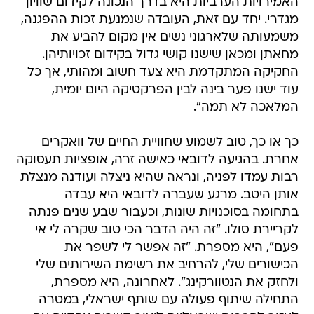
האמירויות הערביות היא בדרך הנכונה לקידום שוויון
מגדרי. יחד עם זאת, העובדה שנמנעת זכות ההפגנה,
משמעותה שלארגוני נשים אין מקום להביע את
מחאתן ומכאן שישנו קושי גדול בקידום זכויותיהן.
החקיקה המתקדמת היא צעד חשוב ומהותי, אך כל
עוד ישנו פער בינה לבין הפרקטיקה היום יומית,
המלאכה לא תמה".
כך או כך, טוב לשמוע שחוויית החיים של וואקרים
אחרת. בהגיעה לדובאי כאישה זרה, אופציות תעסוקה
רבות עמדו לפניה, ונראה שהיא ניצלה ועודנה מנצלת
אותן היטב. מרגע שעברה לדובאי היא עבדה
בתחומה בסוכנויות שונות, וכעבור שבע שנים פנתה
לקריירת סולו. "זה היה הדבר הכי טוב שקרה לי אי
פעם", היא מספרת. "זה אפשר לי לשפר את
הכישורים שלי, להרחיב את רשימת השירותים שלי
ולחזק את הנטוורקינג". לאחרונה, היא מספרת,
התחילה שיתוף פעולה עם שותף ישראלי, במטרה