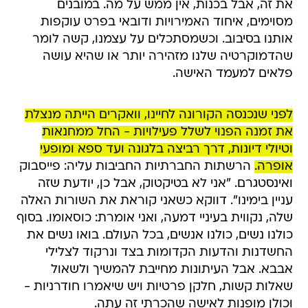
את זה, אבל בכנות, אין ממש על מה. במובנים
מסוימים, איחוד האמירויות ודובאי בפרט עוקפות
אותנו בסיבוב. וכשמסתכלים על עצמנו, קשה לומר
שהדמוקרטיה שלנו מזהירה יותר או שהיא עושה
פלאים למעמד האישה.
לפני שנכנסה הקורונה לחיינו, וואקרים הייתה מנצלת
את זמנה הפנוי לשלל פעילויות - החל ממחנאות
וטיולי דיונות, דרך רביצה בלגונה ועד ספא ומופעי
אופרה.
הרשתות החברתיות החביבות עליה: פייסבוק
ואינסטגרם. "אני לא בטיקטוק, אבל כן, יודעת שזה
עניין בימינו". דווקא כשאני קוראת את השורות האלה
שלה, נקווית בעיניי דמעה, ואני אומרת: כוסאומו. בסוף
כולנו נשים, כולנו אנשים, בכל העולם. בואו נשים את
החשדנות והדעות הקדומות בצד ונרקוד לצלילי
אבבא. אבל העיתונות מחייבת להמשיך ולשאול
שאלות קשות, חלקן פרטיות ויש שיאמרו חודרניות -
וכולן מופנות לאישה שהכרתי זה עתה.