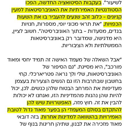
לשיעור".
בעקבות הסיטואציה החדשה, הפכו
הסטודנטיות האמירתיות את האוניברסיטאות למעין
קניונים - כלוב זהב שנעים להעביר בו את השעות
הכפויות.
"את תראי מכוני יופי, מספרות, חנויות
בגדים, מסעדות - בתוך האוניברסיטה". חשוב לציין,
היא מדגישה, שמדובר רק באוניברסיטאות
הממשלתיות ולא הציבוריות.
"אבל השאלה של מעמד האישה זה תמיד יחסי ומאוד
מורכב", היא מסייגת. "גם הסיפור של
האוניברסיטאות, שלי ולך נראה פטריארכלי. קחי
בחשבון שבתרבות הזו גם הנשים הצעירות בעצמן
מעדיפות את המרחב הבטוח שלהן כנשים. לכן, יכול
להיות שהן נהנות מהמדיניות הזו, ואנחנו לא יכולות
להבין את זה. חוץ מזה,
האפשרויות שיש להן
להתקדם בסולם המעמדי הן בפער מאוד גדול לטובת
האמירויות בהשוואה למדינות אחרות.
בזה דובאי
מאוד מזכירה את לבנון, שתיהן חריגות בנוף של