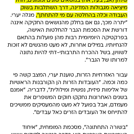
שלהן (אב, בעל, אח) בנושאים שונים ומגוונים, החל
מיציאה מגבולות המדינה, דרך השתלבות בשוק
העבודה וכלה בהחלטה עם מי להתחתן",
מגלה יערי.
"יתרה מכך, גם אם בחלק מהנושאים החקיקה איננה
דורשת את הסכמת הגבר להחלטות האישה,
בפרקטיקה היומיומית רבות מהן פועלות בהתאם
להנחיותיו. במילים אחרות, לא מעט מהנשים לא זוכות
לשוויון, בשל ההכרח התרבותי-דתי להיות נתונה
למרותו של הגבר".
עבור האזרחיות הזרות, טוענת יערי, המצב קשה פי
כמה וכמה. "העובדות הזרות הן הקורבנות הראשיות
של אלימות פיזית, נפשית ומילולית", לדבריה. "אמנם
בשנים האחרונות נחקקו חוקים המשפרים את
מעמדם, אבל בפועל לא מעט מהמעסיקים ממשיכים
להתייחס אל העובדים הזרים כאל עבדים".
"בשורה התחתונה", מסכמת המומחית, "איחוד