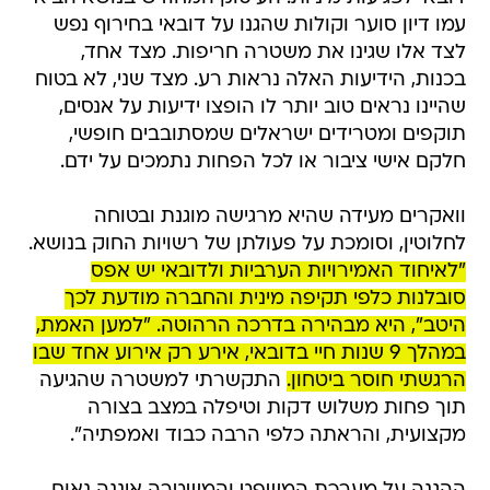
עמו דיון סוער וקולות שהגנו על דובאי בחירוף נפש
לצד אלו שגינו את משטרה חריפות. מצד אחד,
בכנות, הידיעות האלה נראות רע. מצד שני, לא בטוח
שהיינו נראים טוב יותר לו הופצו ידיעות על אנסים,
תוקפים ומטרידים ישראלים שמסתובבים חופשי,
חלקם אישי ציבור או לכל הפחות נתמכים על ידם.
וואקרים מעידה שהיא מרגישה מוגנת ובטוחה
לחלוטין, וסומכת על פעולתן של רשויות החוק בנושא.
"לאיחוד האמירויות הערביות ולדובאי יש אפס
סובלנות כלפי תקיפה מינית והחברה מודעת לכך
היטב", היא מבהירה בדרכה הרהוטה. "למען האמת,
במהלך 9 שנות חיי בדובאי, אירע רק אירוע אחד שבו
הרגשתי חוסר ביטחון.
התקשרתי למשטרה שהגיעה
תוך פחות משלוש דקות וטיפלה במצב בצורה
מקצועית, והראתה כלפי הרבה כבוד ואמפתיה".