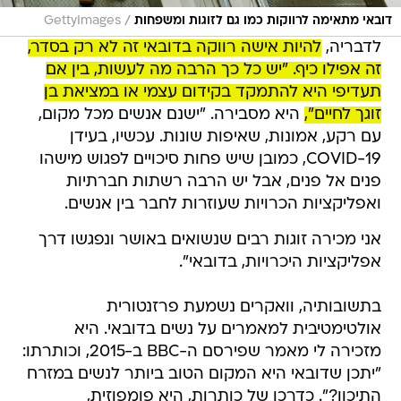
/
דובאי מתאימה לרווקות כמו גם לזוגות ומשפחות
GettyImages
לדבריה,
להיות אישה רווקה בדובאי זה לא רק בסדר,
זה אפילו כיף. "יש כל כך הרבה מה לעשות, בין אם
תעדיפי היא להתמקד בקידום עצמי או במציאת בן
זוגך לחיים",
היא מסבירה. "ישנם אנשים מכל מקום,
עם רקע, אמונות, שאיפות שונות. עכשיו, בעידן
COVID-19, כמובן שיש פחות סיכויים לפגוש מישהו
פנים אל פנים, אבל יש הרבה רשתות חברתיות
ואפליקציות הכרויות שעוזרות לחבר בין אנשים.
אני מכירה זוגות רבים שנשואים באושר ונפגשו דרך
אפליקציות היכרויות, בדובאי".
בתשובותיה, וואקרים נשמעת פרזנטורית
אולטימטיבית למאמרים על נשים בדובאי. היא
מזכירה לי מאמר שפירסם ה-BBC ב-2015, וכותרתו:
"יתכן שדובאי היא המקום הטוב ביותר לנשים במזרח
התיכון?". כדרכן של כותרות, היא פומפוזית,