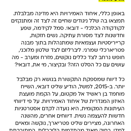
באופן כללי, איחוד האמירויות היא מדינה מבלבלת.
תמצאו בה שלל ניגודים שחיים זה לצד זה ומתנקזים
לקודקודה הכלכלי - דובאי. סמל לקידמה, שפע
וחדשנות לצד מסורת עתיקה. נשים חזקות,
קרייריסטיות ועצמאיות שמתנהלות בתוך מבנה
פטריארכלי שמרני. ליברליזם לצד שלטון מלוכני,
חופש נרחב לצד כללים נוקשים, מזרח ומערב - מה
עושים עם כל הסלט הזה? ובקיצור, מי את, דובאי?
כל דיווח שמספקת התקשורת בנושא רק מבלבל
יותר. ב-2015, למשל, הודיע שליט דובאי, השייח
מוחמד בן ראשיד אל מקטום, על הקמת מועצת
האיזון המגדרית של איחוד האמירויות. על פי דיווחי
העיתונות המקומית, היא נועדה לקדם אסטרטגיות
חדשות להעצמה נשית. דיווחים אחרים, מהשנה
האחרונה, מציירים שליט פטריארך, נוקשה ומאיים
למדי, רחוק מאוד מהתדמית הליברלית, המתורבתת