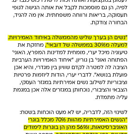
לעסוק במקצועות ואותה זכות לרשת רכוש כגברים.
לפיה, הן גם מוסמכות לקבל את אותה הגישה לגופי
תעסוקה, בריאות ורווחה משפחתית. אין מה להגיד,
הבחורה צודקת.
"נשים הן בערך שליש מהממשלה באיחוד האמירויות.
למעלה מ30% בממשלה של דובאי",
מחזקת את
טיעוניה מיכל יערי, מומחית למדינות המפרץ, האוני'
הפתוחה ואוני' בן גוריון. "איחוד האמירויות הערביות
הציבה לה למטרה לקדם שוויון בין מגדרי, והיא אכן
פועלת בנושא". לדברי יערי, הודות ליוזמות פרטיות
וציבוריות לשילוב נשים אמירתיות במגזר העסקי,
הצבאי והציבורי, נוכחותן במגזרים אלה אכן במגמת
עליה מתמדת.
לשינוי הזה, לדבריה, יש לא מעט הוכחות בשטח:
"הנשים האמירתיות מהוות 70% מכלל בוגרי
האוניברסיטאות, ו56% מהן הן בוגרות לימודים