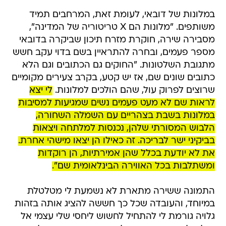
במלונות של דובאי, לעומת זאת, המרחבים תמיד
משותפים. "מלונות הם X טריטוריה של המדינה",
מסבירה שירה, חוקרת מזרח תיכון שביקרה בדובאי
מספר פעמים, ובחרה להתראיין בשם בדוי עקב חשש
מתגובת השלטונות. "החוקים גם הכתובים וגם הלא
כתובים שונים שם, אז יש קטע, בקרב צעירים מקומיים
שרוצים לפרוק עול, שהם הולכים למלונות.
לי יצא
לראות שם לא מעט פעמים נשים שמגיעות למסיבות
במלונות בשבת בצהריים עם השמלה השחורה,
הלבוש המסורתי שלהן, נכנסות למלתחה ויצאות
בביקיני ישר לבריכה. זה כאילו הן יצאו מישהי אחרת.
את לא יודעת בכלל שהן אמירתיות, הן רוקדות
ומשתלבות בכל האווירה הבינלאומית שם".
התמונה ששירה מתארת לא נשמעת לי מטלטלת
במיוחד, והעובדה שכל כך חששה להציג אותה בזהות
גלויה גורמת לי להתחיל לחשוש ליחסי שלי עצמי אל