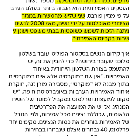
מדעיים, כמו הנדסה ומתמטיקה.
מספר נשות
העסקים האמירתיות הוא הגבוה ביותר בעולם הערבי
על פי מגזין פורבס.
שני שליש מהמשרות במגזר
הציבורי מאוכלסות על ידי נשים, מאז 2008 לנשים
ניתנה הזכות לשמש כשופטות בבתי משפט וישנן 9
שרות בקבינט האמירתי".
איך קידום הנשים בסקטור הפוליטי עובד בשלטון
מלוכני שעובר בירושה? כדי להבין את זה, יש
להתעמק בצורת השלטון הייחודית באיחוד
האמירויות. "אין שם דמוקרטיה אלא איים דמוקרטיים
בתוך מבנה לא דמוקרטי", מסבירה מורן זגה, חוקרת
איחוד האמירויות הערביות באוניברסיטת חיפה. "יש
מקום למועצות ופרלמנט במקביל למוסד של השיח
המנהיג. אז יש את המועצה את הפדרטיבית
הלאומית, שכוללת נציגים מכל אמירות, ולפי הגודל
של האמירות בוחרים את כמות הנציגים. מקימים יחד
פרלמנט, 40 נבחרים אצלם שנבחרו בבחירות