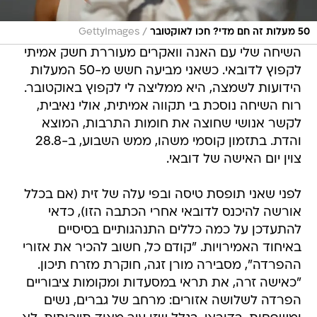
/
50 מעלות זה חם מדי? חכו לאוקטובר
GettyImages
השיחה שלי עם האנה וואקרים מעוררת חשק אמיתי
לקפוץ לדובאי. כשאני מביעה חשש מ-50 המעלות
הידועות לשמצה, היא ממליצה לי לקפוץ באוקטובר.
רוח השיחה נוסכת בי תקווה אמיתית, אולי נאיבית,
לקשר אנושי שחוצה את חומות התרבות, המוצא
והדת. בתזמון קוסמי משהו, ממש השבוע, ב-28.8
צוין יום האישה של דובאי.
לפני שאני תופסת טיסה ובפי עלה של זית (אם בכלל
אורשה להיכנס לדובאי אחרי הכתבה הזו), כדאי
להתעדכן על כמה כללים התנהגותיים בסיסיים
באיחוד האמירויות. "קודם כל, חשוב להכיר את אזורי
ההפרדה", מסבירה מורן זגה, חוקרת מזרח תיכון.
"כאישה זרה, את תראי במסעדות ומקומות ציבוריים
הפרדה לשלושה אזורים: מרחב של גברים, נשים