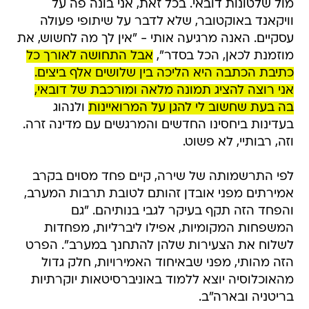
מול שלטונות דובאי. בכל זאת, אני בונה פה על
וויקאנד באוקטובר, שלא לדבר על שיתופי פעולה
עסקיים. האנה מרגיעה אותי - "אין לך מה לחשוש, את
מוזמנת לכאן, הכל בסדר",
אבל התחושה לאורך כל
כתיבת הכתבה היא הליכה בין שלושים אלף ביצים.
אני רוצה להציג תמונה מלאה ומורכבת של דובאי,
בה בעת שחשוב לי להגן על המרואיינות
ולנהוג
בעדינות ביחסינו החדשים והמרגשים עם מדינה זרה.
וזה, רבותיי, לא פשוט.
לפי התרשמותה של שירה, קיים פחד מסוים בקרב
אמירתים מפני אובדן זהותם לטובת תרבות המערב,
והפחד הזה תקף בעיקר לגבי בנותיהם. "גם
המשפחות המקומיות, אפילו ליברליות, מפחדות
לשלוח את הצעירות שלהן להתחנך במערב". הפרט
הזה מהותי, מפני שבאיחוד האמירויות, חלק גדול
מהאוכלוסיה יוצא ללמוד באוניברסיטאות יוקרתיות
בריטניה ובארה"ב.