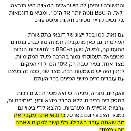
והתשובה שתיתן לה הישראלית המצויה היא כנראה
"לא". ה-BBC נוטה יותר אל ה"כן", ומביאים דוגמאות
של נשים קרייריסטיות, חזקות ומשפיעות.
עם זאת, כמו בכל ייצוג של דובאי בתקשורת
העולמית, גם כאן מתקבלת תמונה מורכבת. בתחום
התעסוקה, למשל, טוען ה-BBC כי לתושבות הזרות
פוטנציאל תעסוקתי נמוך בהרבה משל המקומיות.
מצד אחד, בעיר שבה רק 10% הם ילידי המקום,
לנתון הזה יש משמעות רבה. מצד שני, ככה זה בעצם
עם עובדים זרים משני המינים בכל העולם.
וואקרים, מצדה, מעידה כי היא מכירה נשים רבות
בתפקידים בכירים, ללא הבדל מוצא וגזע. "אמירתיות,
ערביות, אסייתיות, מערביות. וזה בא לידי ביטוי גם
במגזר הציבורי וגם בפרטי.
בדובאי אתה מקבל את
מה שאתה עובד בשבילו, בלי קשר למקום שאתה
מגיע ממנו".