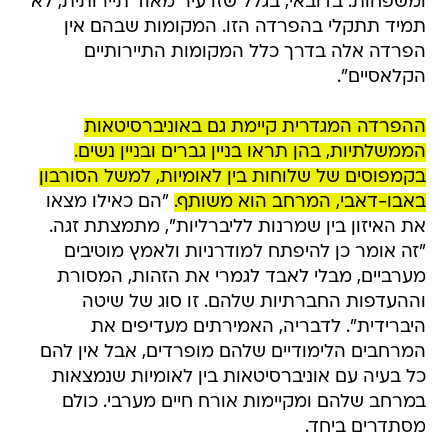
ומשפחות. בדובאי, בגלל שזו עיר מאוד תיירותית, לא
תמיד תתקלי בהפרדה הזו. המקומות שבהם אין
הפרדה אלה בדרך כלל המקומות התיירותיים
הקלאסיים".
ההפרדה המגדרית קיימת גם באוניברסיטאות
הממשלתיות, בהן תראו בניין גברים ובניין נשים.
בקמפוסים של שלוחות בין לאומיות, למשל הסורבון
באבו-דאבי, המרחב הוא משותף.
"הם כאילו מצאו
את האיזון בין שמרנות לליברליות", מתמצתת זגה.
"זה אומר כן להיפתח למודרניות ולאמץ מוטיבים
מערביים, מבלי לאבד לגמרי את הזהות, המסורת
וההעדפות החברתיות שלהם. זו סוג של שיטה
היברידית". לדבריה, האמירתים מעדיפים את
המרחבים הלימודיים שלהם מופרדים, אבל אין להם
כל בעיה עם אוניברסיטאות בין לאומיות שנמצאות
במרחב שלהם ומקיימות אורח חיים מערבי. כולם
מסתדרים ביחד.