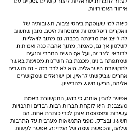
לעזור לחברות ישראליות ליצור קשרים עסקיים עם
איחוד האמירויות.
כיאה למי שעוסקת ביחסי ציבור, תשובותיה של
וואקרים דיפלומטיות ומנוסחות היטב. מובן שחשוב
לה לייצג את מדינתה בכבוד, גם מתוך לויאליות
לשלטון אך גם, כאמור, מתוך אהבה כנה ואמיתית
לדובאי. לצד זה, ועל אף השיח החברי והנעים
שמתפתח בינינו, מכננת בה חשדנות מסוימת באשר
לתקשורת הישראלית. היא לא לבד בזה - גם תושבים
אחרים שביקשתי לראיין, וכן ישראלים שמקושרים
אליהם, הביעו חשש מהריאיון.
אפשר להבין אותם, כי בואו, התקשורת באמת
מעצבנת: היא לוקחת חברות רבות רבדים ותרבויות
עשירות ומצמצמת אותן לכדי כותרת אחת. הם
חששו, ובצדק, מפני התנשאות מערבית על התרבות
שלהם, והכפשת שמה של המדינה. אפשר לעשות