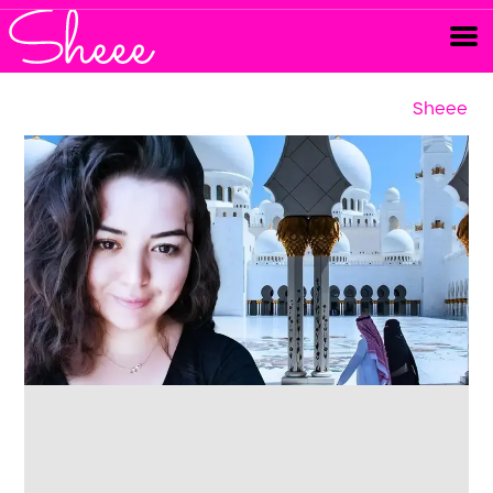
Sheee