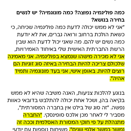
כמה פוליגמיה נפוצה? כמה מונוגמיה? יש לנשים
בחירה בנושא?
"אני לא ממש יכולה לדעת כמה פוליגמיה שכיחה, כי
כשאת הולכת ברחוב ורואה גברים, את לא יודעת
כמה נשים יש להם. מה שאני יכול לדעת הוא שבין
הרשת החברתית האישית שלי באיחוד האמירויות,
אני לא מכירה מישהו שנמצא בפוליגמיה. אני מאמינה
שלכולם צריכה להיות הבחירה באיזה סוג זוגיות הם
רוצים להיות. באופן אישי, אני בעד מונוגמיה ותמיד
אהיה".
בנוגע להלכות צניעות, האנה משיבה שהיא לא ממש
בקיאה בהן, ושכל אחת יכולה להתלבש בדובאי כאוות
נפשה. "זה סוג של בילט אין בחברה המסורתית",
מסביר לי לאחר מכן אלכס סופינסקי.
"החברה
מתנהלת על פי חוקי המסורת האסלמית וככה זה
נמשך במשך אלפי שנים".
משיחות נוספות עם יודעי