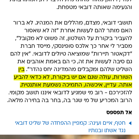
והנעימה שאותה דובאי מטפחת.
תושבי דובאי, מצדם, מהללים את המנהיג. לא ברור
האם מותר להם לעשות אחרת "זה לא שאסור
להעביר ביקורת על השלטון, זה פשוט לא מקובל",
מסביר לי אחר כך אלכס סופינסקי, מייסד חברת
"דקאטור תיירות" שמוציאה טיולים לדובאי. "אין להם
גם סיבה לעשות את זה, כי הם באמת אוהבים את
השליט שלהם ומקבלים מהמדינה יחס נהדר".
בין
השורות, עולה שגם אם יש ביקורת, לא כדאי להביע
אותה. עדיין, איכשהו, התמיכה נשמעת אותנטית.
להזכירכם - רוב מי שמגיע לדובאי איננו תושב מקומי.
הרוב המכריע של מי שגר בה, בחר בה בחירה מלאה.
אל תפספס
חטף, איים ועינה: קמפיין ההפחדה של שליט דובאי
נגד אשתו ובנותיו