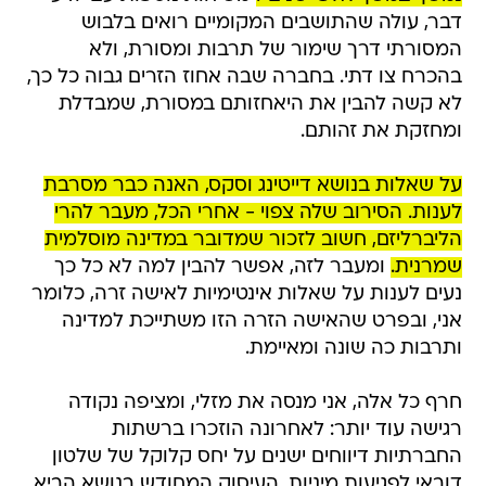
דבר, עולה שהתושבים המקומיים רואים בלבוש
המסורתי דרך שימור של תרבות ומסורת, ולא
בהכרח צו דתי. בחברה שבה אחוז הזרים גבוה כל כך,
לא קשה להבין את היאחזותם במסורת, שמבדלת
ומחזקת את זהותם.
על שאלות בנושא דייטינג וסקס, האנה כבר מסרבת
לענות. הסירוב שלה צפוי - אחרי הכל, מעבר להרי
הליברליזם, חשוב לזכור שמדובר במדינה מוסלמית
שמרנית.
ומעבר לזה, אפשר להבין למה לא כל כך
נעים לענות על שאלות אינטימיות לאישה זרה, כלומר
אני, ובפרט שהאישה הזרה הזו משתייכת למדינה
ותרבות כה שונה ומאיימת.
חרף כל אלה, אני מנסה את מזלי, ומציפה נקודה
רגישה עוד יותר: לאחרונה הוזכרו ברשתות
החברתיות דיווחים ישנים על יחס קלוקל של שלטון
דובאי לפגיעות מיניות. העיסוק המחודש בנושא הביא