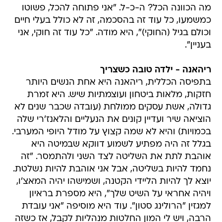
מה הכוונה הכל? ה-כ-ל. "אני פתוחה להכל, פשוטו
כמשמעו, כל עוד זה בהסכמה, זה לא כולל בעלי חיים
וכולם בגיל (החוקי)", היא מודה. "כל עוד זה חוקי, אני
בעניין".
ריהאנה - ילדה טובה כשצריך
בתפיסה הכללית, ריהאנה היא אחת הנשים היותר
חזקות, מלאות ביטחון ועוצמתיות שיש. היא זמרת
גדולה, אשת עסקים ממולחת (עובדה שכבר שנים לא
הוציאה שיר ועדיין קונים את הנעליים והלאנז'רי שלה
בכמויות) והיא לא שמה קצוץ על מודל היופי המערבי.
בגלל זה היה מפתיע לשמוע דווקא שבמיטה היא
אוהבת לתת את השליטה לצד השני ולהתמסר. "זה
נחמד להיות בשליטה, אבל אני אוהבת להיות נשלטת.
יוצא לך להיות הליידי הקטנה, ושמישהו יהיה המאצ'ו,
ויהיה אחראי על השיט שלך", היא מספרת בראיון
למגזין "הרולינג סטון". עוד היא מוסיפה "אני עובדת
הרבה, ויש לי המון החלטות מנהליות לקבל, אז כשזה