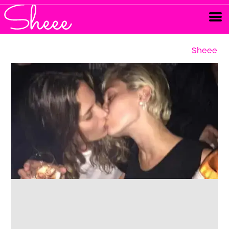
Sheee