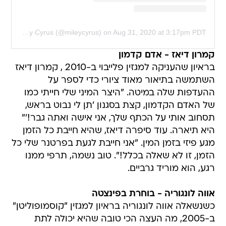
A post shared by Miley Cyrus (@mileycyrus)
on
Aug 31, 2020 at 3:17pm PDT
קמרון דיאז - אדם קדמון
בראיון שהעניקה למגזין פלייבוי ב-2010 , קמרון דיאז
השתמשה בתיאור מאוד ציורי כדי לספר על
ההעדפות שלה במיטה. "היצר המיני שלי חייתי כמו
של האדם הקדמון, קצת בסגנון 'תן לי נבוט בראש,
תסחוב אותי על הכתף שלך, אני אישה ואתה גבר!'"
היא תיארה. עוד סיפרה דיאז, שהיא חייבת כל הזמן
מגע פיזי בזמן המין. "אני חייבת לגעת בפרטנר שלי כל
הזמן, זו לא שאלה בכלל!". טוב נשמה, תרפי ממנו
רגע, הוא מוריד גרביים.
אווה לונגוריה - בוחרת בפינצטה
כשנשאלה אווה לונגוריה בראיון למגזין "קוסמופוליטן"
ב-2005, מה העצה הכי טובה שהיא יכולה לתת