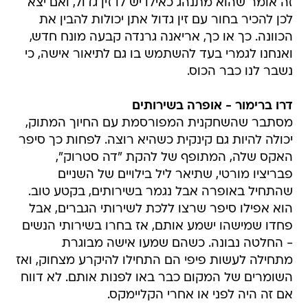
זה אומר שהוא מתנהג כאילו יש לו זין גדול, ואם יצא
לכן להכיר בחור עם זין גדול אתן יכולות להבין את
הכוונה. כך או כך, אריאנה גרנדה קבעה מונח חדש,
ואנחנו לגמרי בעד להשתמש בו גם לתיאור אישה, כי
נשבר לנו כבר הכוס.
דרו ברימור - אופרה בשירותים
מסתבר שהשחקנית המפורסמת עם החיוך המתוק,
יכולה להיות גם קינקית כשהיא רוצה. לפחות כך סיפר
האקס שלה, המתופף של להקת "דה סטרוק",
פבריציו מורטי, שתיאר ליל בילויים של השניים
שהתחיל באופרה אבל נגמר בשירותים, בקטע טוב.
הוא אפילו סיפר שרצו ללכת לשירותי הגברים, אבל
פחדו שמישהו ישמע אותם, אז בחרו בשירותי הנשים
- החלטה נבונה. כשהם שמעו אישה מבוגרת
מתחילה לעשות פיפי הם התחילו להיקרע מצחוק, ואז
השומרים של המקום כבר באו לפנות אותם. לא דווח
אם זה היה לפני או אחרי הקליימקס.