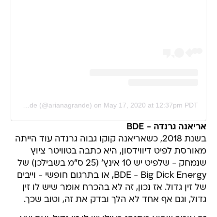
A post shared by Ariana Grande (@arianagrande)
on
May 17, 2020 at 12:37pm PDT
אריאנה גרנדה - BDE
בשנת 2018, כשאריאנה קוקו גבוה גרנדה עוד הייתה
מאורסת לפיט דיווידסון, היא כתבה בטוויטר ציוץ
שנמחק - שלפיט יש 10 אינץ' (25 ס"מ בשבילכן) של
BDE - Big Dick Energy, או בתרגום חופשי - וייבים
של זין גדול. אז נכון, זה לא בהכרח אומר שיש לו זין
גדול, וגם אף אחד לא הלך ובדק את זה, וטוב שכך.