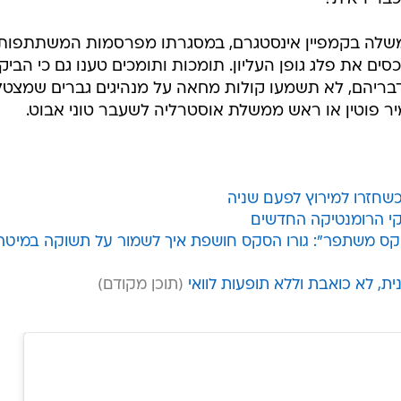
משלה בקמפיין אינסטגרם, במסגרתו מפרסמות המשתתפות
סים את פלג גופן העליון. תומכות ותומכים טענו גם כי הביק
 לדבריהם, לא תשמעו קולות מחאה על מנהיגים גברים שמצט
יר פוטין או ראש ממשלת אוסטרליה לשעבר טוני אבוט.
שחזרו למירוץ לפעם שניה
י הרומנטיקה החדשים
? זמן לסטוצים, בני 50? הסקס משתפר": גורו הסקס חושפת איך לשמור על תשוקה במיטה
, לא כואבת וללא תופעות לוואי