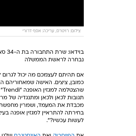
צילום: רויטרס, עריכה: אסף דרורי
בוידאו: שר
נבחרה לראשת הממשלה
אם תהיתם לעצמכם מה יכול לגרום ל
שה
תגובות לכאן ולכאן ומתנגדיה של מרי
מכבדת את המעמד, ושמרין מחפשת תש
בחירתה להתראיין למגזין אופנה בעיצ
לעשות עכשיו?".
את
הפייסבוק
ואת
האינסטגרם
שלנו 