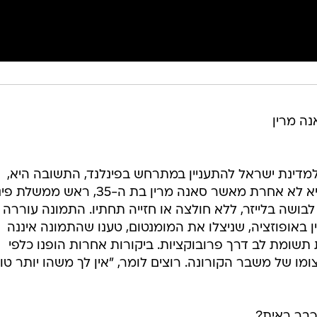
ת התחבורה בת ה-34 סאנה מרין
מדינת ישראל להתעניין במתרחש בפינלנד, התשובה היא,
כמובן, ציצים. האישה שמאחוריהם היא לא אחרת מאשר סאנה מרין בת ה-35, 
צטלמה למגזין האופנה "Trendi" לבושה בלייזר, ללא חולצה או חזייה תחתיו. התמונה עוררה
ן באופוזציה, שניצלו את המומנטום, טענו שהתמונה איננה
ומת לב דרך פרובוקציות. ביקורות אחרות הופנו כלפי
ומו של משבר הקורונה. רוצים לומר, "אין לך משהו יותר טו
כבר ראית?