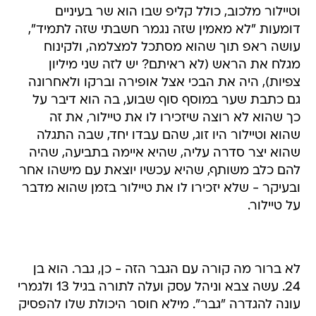
וטיילור מלכוב, כולל קליפ שבו הוא שר בעיניים
דומעות "לא מאמין שזה נגמר חשבתי שזה לתמיד",
עושה ראפ תוך שהוא מסתכל למצלמה, ולקינוח
מגלח את הראש (לא ראיתם? יש לזה שני מיליון
צפיות), היה את הבכי אצל אופירה וברקו ולאחרונה
גם כתבת שער במוסף סוף שבוע, בה הוא דיבר על
כך שהוא לא רוצה שיזכירו לו את טיילור, את זה
שהוא וטיילור היו זוג, שהם עבדו יחד, שבה התגלה
שהוא יצר סדרה עליה, שהיא איימה בתביעה, שהיה
להם כלב משותף, שהיא עכשיו יוצאת עם מישהו אחר
ובעיקר - שלא יזכירו לו את טיילור בזמן שהוא מדבר
על טיילור.
לא ברור מה קורה עם הגבר הזה - כן, גבר. הוא בן
24. עשה צבא וניהל עסק ועלה לתורה בגיל 13 ולגמרי
עונה להגדרה "גבר". מילא חוסר היכולת שלו להפסיק