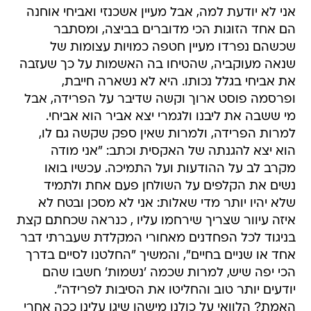
אני לא יודעת למה, אבל מעיין אשכנזי ואביחי אוחנה
הם אחד הזוגות הכי מדוברים בביצה, ומסתבר
שכשהם נפרדו מעיין חטפה כמויות עצומות של
שנאה מעוקביה, שהטיחו בה האשמות על כך שעזבה
את אביחי בגלל נכותו. היא לא נשארה חייבת,
ופרסמה פוסט ארוך וקשה שדיבר על הפרידה, אבל
מי ששבה את ליבנו ולגמרי יצא אביר הוא אביחי.
למרות הפרידה, ולמרות שאין ספק שקשה גם לו,
הוא יצא להגנתה של האקסית וכתב: "אני מודה
מקרב לב על ההודעות ועל התמיכה. עכשיו בואו
נשים את הקלפים על השולחן פעם אחת ולתמיד
שלא יהיו יותר מדי שאלות: אני לא מסכן ובטח לא
איזה עיוור שצריך שירחמו עליו , כנראה שכחתם קצת
בניגוד לכל הפחדנים מאחורי המקלדת שעברתי דבר
אחד או שניים בחיים", והמשיך "החלטנו לסיים בדרך
הכי יפה שיש, למרות שכמה 'נשמות' חשבו שהם
יודעים יותר טוב והחליטו את הסיבות לפרידה".
האמת? הלוואי על כולנו מישהו שיגן עלינו ככה אחרי