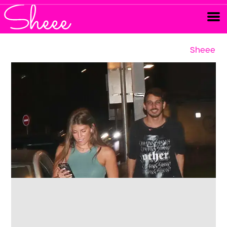
Sheee