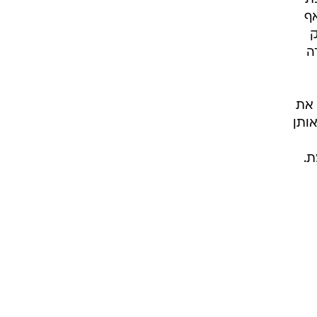
אף
ק
ה
 את
אותן
ת.