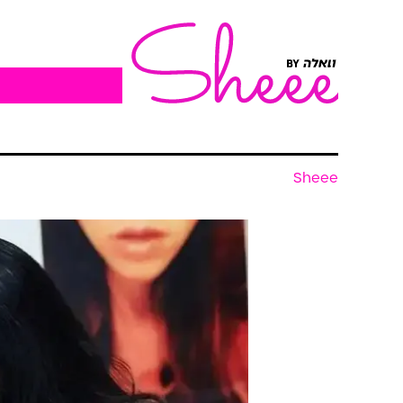
Sheee