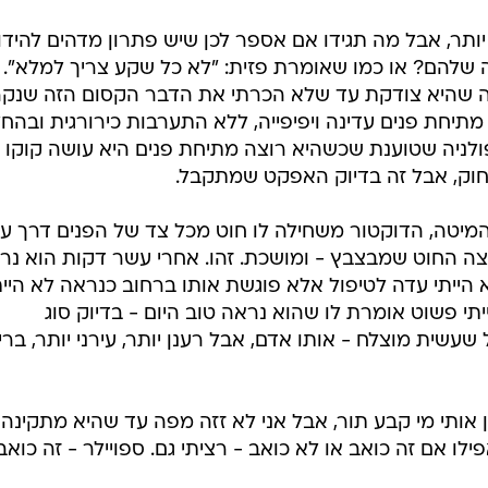
יותר, אבל מה תגידו אם אספר לכן שיש פתרון מדהים להידו
 שלהם? או כמו שאומרת פזית: "לא כל שקע צריך למלא".
 כמה שהיא צודקת עד שלא הכרתי את הדבר הקסום הזה שנק
 מתיחת פנים עדינה ויפיפייה, ללא התערבות כירורגית ובהח
ולניה שטוענת שכשהיא רוצה מתיחת פנים היא עושה קוקו
חוק, אבל זה בדיוק האפקט שמתקבל.
 המיטה, הדוקטור משחילה לו חוט מכל צד של הפנים דרך ע
קצה החוט שמבצבץ - ומושכת. זהו. אחרי עשר דקות הוא נר
 הייתי עדה לטיפול אלא פוגשת אותו ברחוב כנראה לא היית
תי פשוט אומרת לו שהוא נראה טוב היום - בדיוק סוג
שית מוצלח - אותו אדם, אבל רענן יותר, עירני יותר, ברי
 אותי מי קבע תור, אבל אני לא זזה מפה עד שהיא מתקינה 
אפילו אם זה כואב או לא כואב - רציתי גם. ספויילר - זה כואב