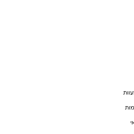
וות
מות
י