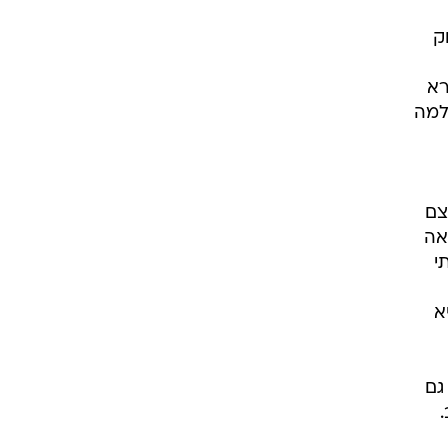
ק
רא
למה
צם
אה
י
א
גם
.