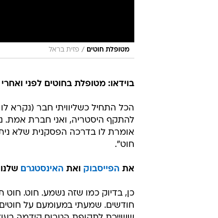
/
מטופלת חוטים
פזית בראל
בוידאו: מטופלת בחוטים לפני ואחרי
הכל התחיל כשליוויתי חבר (נקרא לו 
להתקף היסטריה, ואני חברת אמת. נשא
אומרת לו בדרכה הפסקנית שלא ניתן 
חוט".
את
הפייסבוק
ואת
האינסטגרם
שלנו 
כן, בדיוק כמו שזה נשמע. חוט. חוט 
חודשים. שמעתי במעומעם על חוטים ב
ששייכת לתקופת הטרום קידמה בעולם