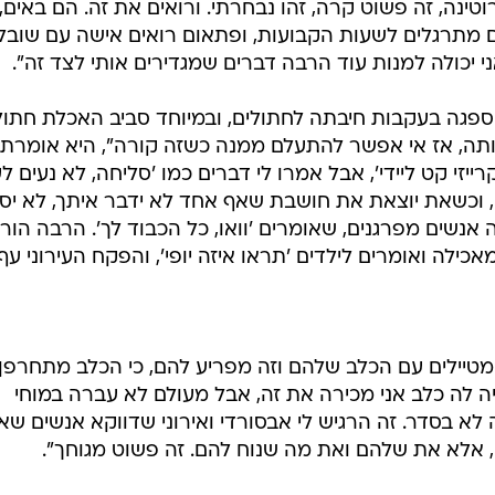
ינה, זה פשוט קרה, זהו נבחרתי. ורואים את זה. הם באים,
הם מתרגלים לשעות הקבועות, ופתאום רואים אישה עם שובל
ני יכולה למנות עוד הרבה דברים שמגדירים אותי לצד זה".
גה בעקבות חיבתה לחתולים, ובמיוחד סביב האכלת חתול
ותה, אז אי אפשר להתעלם ממנה כשזה קורה", היא אומרת.
יזי קט ליידי', אבל אמרו לי דברים כמו 'סליחה, לא נעים ל
זה, וכשאת יוצאת את חושבת שאף אחד לא ידבר איתך, לא יס
אנשים מפרגנים, שאומרים 'וואו, כל הכבוד לך'. הרבה הורי
אכילה ואומרים לילדים 'תראו איזה יופי', והפקח העירוני עף
מטיילים עם הכלב שלהם וזה מפריע להם, כי הכלב מתחרפן
 לה כלב אני מכירה את זה, אבל מעולם לא עברה במוחי
א בסדר. זה הרגיש לי אבסורדי ואירוני שדווקא אנשים שא
, אלא את שלהם ואת מה שנוח להם. זה פשוט מגוחך".