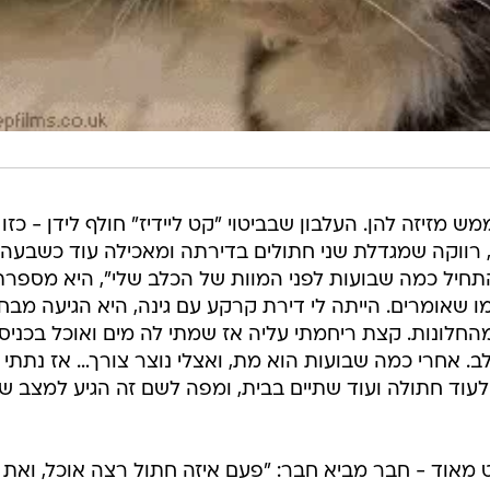
מזיזה להן. העלבון שבביטוי "קט ליידיז" חולף לידן - כזו 
ביזור (37) מתל אביב, רווקה שמגדלת שני חתולים בדירתה ומאכילה עוד כשבעה
תחיל כמה שבועות לפני המוות של הכלב שלי", היא מספרת
 שאומרים. הייתה לי דירת קרקע עם גינה, היא הגיעה מבחו
החלונות. קצת ריחמתי עליה אז שמתי לה מים ואוכל בכניס
ב. אחרי כמה שבועות הוא מת, ואצלי נוצר צורך… אז נתתי 
עוד חתולה ועוד שתיים בבית, ומפה לשם זה הגיע למצב שא
ט מאוד - חבר מביא חבר: "פעם איזה חתול רצה אוכל, ואת