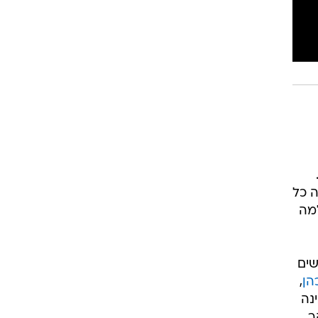
ה כל
מה
 נשים
הן
,
נה
ר