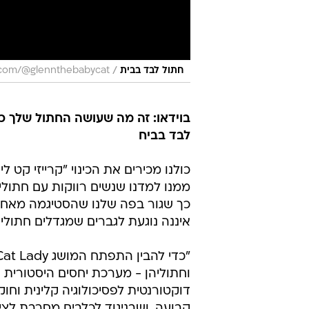
/
חתול לבד בבית
k.com/@glennthebabycat
בוידאו: זה מה שעושה החתול שלך 
לבד בביח
כולנו מכירים את הכינוי "קרייזי קט 
ממנו למדנו שנשים רווקות עם חתולים 
כך שגור בפה שלנו שהסטיגמה מאחור
איננה נוגעת לגברים שמגדלים חתולים
וחתוליהן - מערכת יחסים היסטורית
דוקטורנטית לפסיכולוגיה קלינית וחו
קבועה, ושבניגוד לכלבים מסרבת לצי