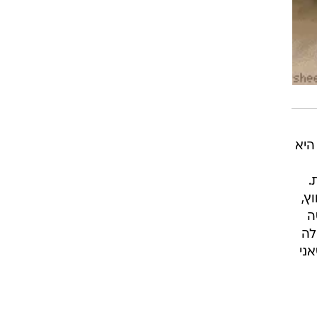
היא
.
ץ,
ה
לה
ני