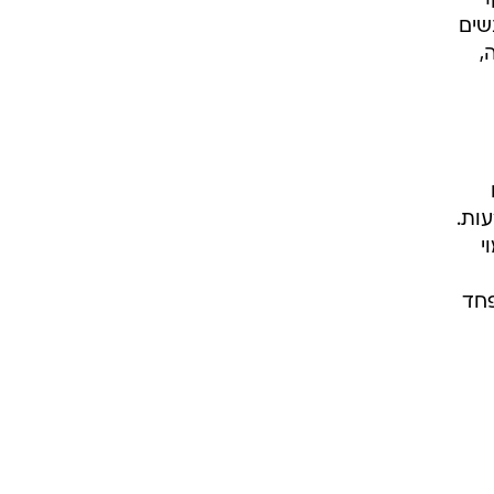
שים
,
ות.
י
פחד