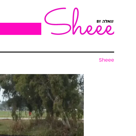
Sheee