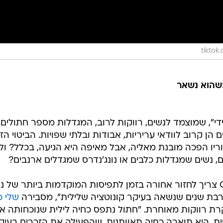
tikto
כשהוא נשאר
ליידי", שמוצמד לנשים, רווקות לרוב, המגדלות מספר חתולים.
הן קרוב לוודאי עריריות, אבודות ובלתי שפויות. הביטוי הז
יו הפכה מובנת מאליה, אבל מאיפה היא הגיעה, בכלל? ול
, נשים שמגדלות כלבים או נונג'נדרס שמגדלים ארנבים?
"כדי להבין התפתח המושג Cat Lady צריך לחזור אחורה בזמן לתפיסות המוקדמות ביותר של
 רבת שנים שנשאה בעיקר קונוטציה שלילית", מסבירה
שלי כ
קרת רווקות מאוחרת. "חתול נתפס כחיה לילית שנוכחותה אי
ית. היא תוארה כחיה תאוותנית, שהפעילה את הזכרים בעיק