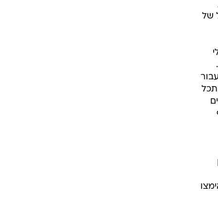
 של
י
עבור
תכל
ם
ימצו