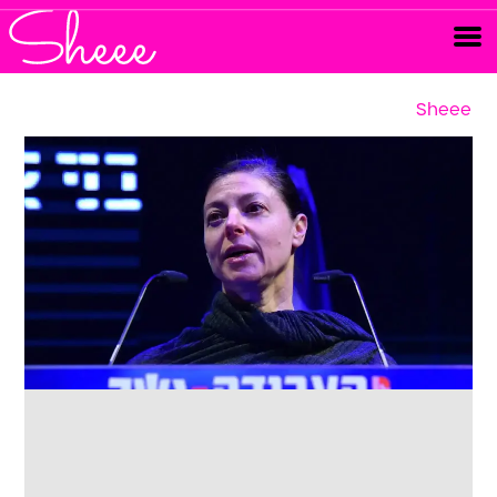
Sheee