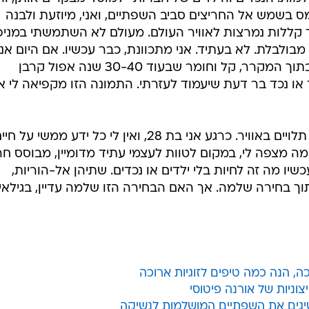
מס בשמש אל החריצים סביב השפתיים, ואני, מיוזעת ולבנה
ך קללות נמרצות לאוויר העולם. מעולם לא השתמשתי במניפ
 מבולבלת. לא בעתיד. אני מתכוונת, כבר עכשיו. אם היום אני
מסוגלת לשכוח את המשקפיים שלי בתוך המקרר, קל וחומר שבעוד 30-40 שנה אפול קרבן
 או נכד בר דעת שיעמוד לעזרתי. התמונה הזו מקפיאה לי א
אבל כל הפחדים האלה, נכון לעכשיו, תלויים באוויר. כרגע אני בת 28, ואין לי כל ידע ממשי על ח
ר מה מצפה לי, במקום לטוות לעצמי עתיד מדומיין, מבוסס ח
שיו מה זה לחיות בלי ילדים או נכדים. שתיהן אל-הוריות,
וך בחירה שלמה. אך האם הבחירה הזו שלמה עדיין, בגילאי
 הנה כמה טיפים לזוגיות ארוכה
יצוניות של אורנה פיטוסי
יגים את השפתיים המושלמות לנשיקה