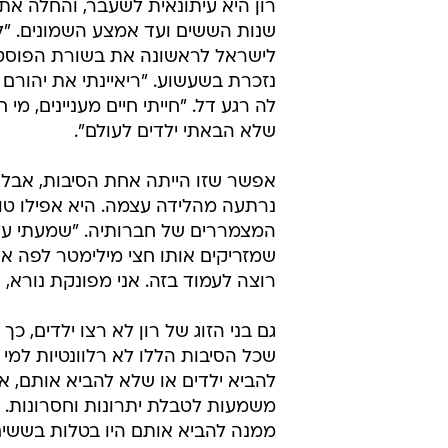
רון היא עיתונאית לשעבר, והחלה את 
שנות הששים ועד אמצע השמונים. "להי
לישראל לראשונה את בשורת הפוסטרים
נזכרת בשעשוע. "ריאיינתי את יהורם ג
לה רגע דל. "חייתי חיים מעניינים, מי
שלא הבאתי ילדים לעולם".
אפשר שזו הייתה אחת הסיבות, אבל ב
נרתעה מהלידה עצמה. היא אפילו טו
המצמררים של חברותיה. "שמעתי על 
שמזריקים אותו חצי מילימטר לפה או 
רוצה לעמוד בזה. אני מפונקת נורא, 
גם בני הזוג של רון לא רצו ילדים,
שכל הסיבות הללו לא רלוונטיות למי
להביא ילדים או שלא להביא אותם, אב
משמעות לטבלת יתרונות וחסרונות. ג
ממנה להביא אותם היו בטלות בששים