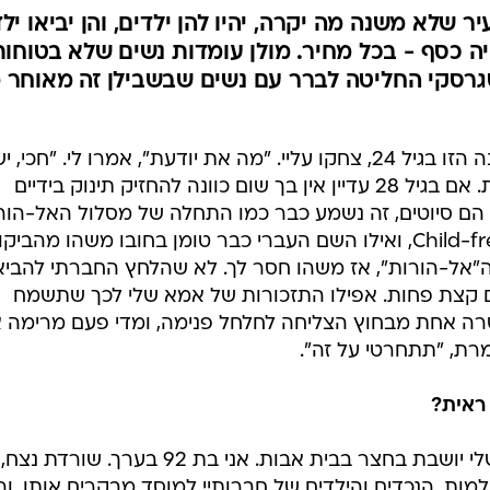
 שלא משנה מה יקרה, יהיו להן ילדים, והן יביאו יל
יהיה כסף - בכל מחיר. מולן עומדות נשים שלא בטוחות
רסקי החליטה לברר עם נשים שבשבילן זה מאוחר מ
אני לא רוצה ילדים. כשהגעתי למסקנה הזו בגיל 24, צחקו עליי. "מה את יודעת", אמרו לי. "חכ
עוד זמן". עכשיו זה נשמע קצת אחרת. אם בגיל 28 עדיין אין בך שום כוונה להחזיק תינוק בידיים
 הם סיוטים, זה נשמע כבר כמו התחלה של מסלול האל-הור
באנגלית קוראים לזה בשם החיובי Child-free, ואילו השם העברי כבר טומן בחובו משהו מהב
 ה"אל-הורות", אז משהו חסר לך. לא שהלחץ החברתי להביא
ום קצת פחות. אפילו התזכורות של אמא שלי לכך שתשמח
נטרה אחת מבחוץ הצליחה לחלחל פנימה, ומדי פעם מרימה 
רת, "תתחרטי על זה".
ראית?
ברגעים כאלה, עולה בראשי תמונה שלי יושבת בחצר בבית אבות. אני בת 92 בערך. שורדת נצח,
מות. הנכדים והילדים של חברותיי למוסד מבקרים אותן, ור