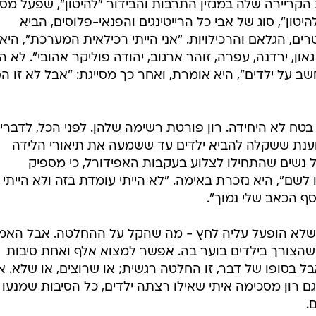
הקריירה שלה במגזין התרבות והבידור "להיטון", שפעל מסו
טון", סוג של אבי כל הרייטינגים והפנאי-פלוסים, הביא
, הגלאם והרכילויות. "אני הייתי רכילאית המערכת", היא
און, ירדנה, עפרה, זוהר ארגוב, יהודה פוליקר אהובי". לא ה
 חשב על ילדים", היא אומרת, ואחר כך מסייגת: "אבל לא זו ה
טח לא היחידה. רון פורטת רשימה שלהן. לפני הכל, לדבריה
ענת ששקלה להביא ילדים עד ששמעה את תיאורי הלידה
נשים שהתחילו לצלוע בעקבות האפידורל, כי מספיק
לשם", היא נזכרת באימה. "לא הייתי עומדת בזה ולא הייתי
סף הכאב שלי נמוך".
 כך שלא הופעל עליה לחץ - מה שהקל על ההחלטה. אבל האמ
 שהצורך בילדים בוער בה. אפשר למצוא אלף ואחת סיבות
ל בסופו של דבר, זו החלטה רגשית; או שרוצים, או שלא. אי
ם רון מסכימה איתי שאילו רצתה ילדים, כל הסיבות שמנעו
.