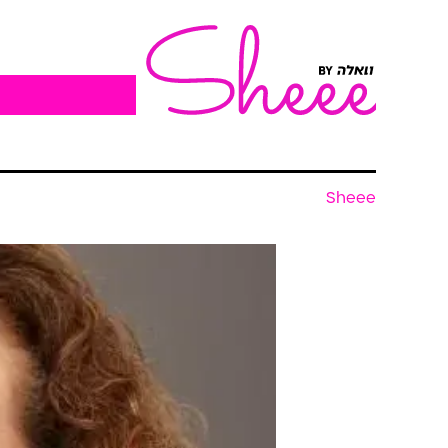
Sheee