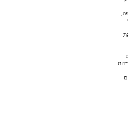
ה,
ת
יים
רדות
ם