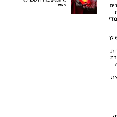
כל הנשים בורחות ממנו כמו
דים
מאש
די
י, יש לך
ות.
יקורת
את
ק