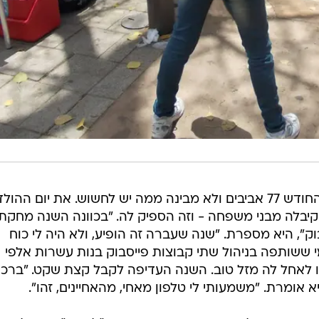
נעמי רון, אל-הורית מרחובות, חגגה החודש 77 אביבים ולא מבינה ממה יש לחשוש. את יום ההו
קיבלה מבני משפחה - וזה הספיק לה. "בכוונה השנה מחקתי
ק", היא מספרת. "שנה שעברה זה הופיע, ולא היה לי כוח
י ששותפה בניהול שתי קבוצות פייסבוק בנות עשרות אלפי
 לאחל לה מזל טוב. השנה העדיפה לקבל קצת שקט. "ברכו
 אומרת. "משמעותי לי טלפון מאחי, מהאחיינים, זהו".