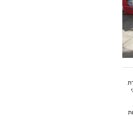
לדת
ת