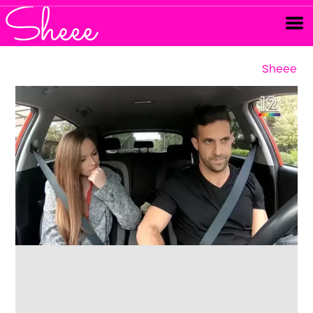
Sheee