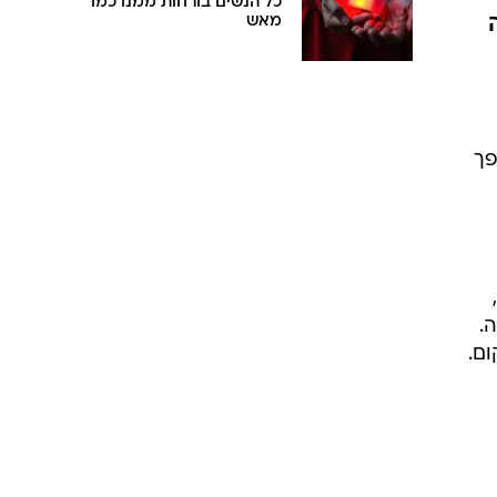
כל הנשים בורחות ממנו כמו
מאש
פך
.
ם.