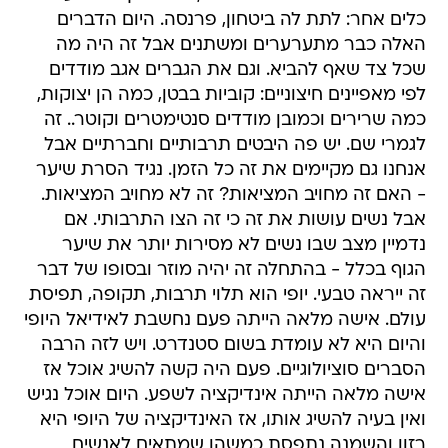
כלים אחר: לתת לה ביטחון, פרנסה. היום הדברים
האלה כבר מתערערים ומשתנים אבל זה היה מה
שכל צד שאף להביא. וגם את הגברים אגב מודדים
לפי מאפיינים חיצוניים: קוביות בבטן, כמה הן יצוקות,
כמה שרירים וכמובן מודדים סנטימטרים וקוטר.. זה
לגמרי שם. יש פה היבטים תרבותיים וחברתיים אבל
אנחנו גם מקיימים את זה כל הזמן. נגיד הסרת שיער
- האם זה מחויב המציאות? זה לא מחויב המציאות.
אבל נשים עושות את זה כי זה הצו התרבותי. אם
נדמיין מצב שבו נשים לא מסירות יותר את שיער
הגוף בכלל - בהתחלה זה יהיה מוזר ובסופו של דבר
זה ייראה טבעי. יופי הוא תלוי תרבות, תקופה, תפיסת
עולם. אישה מלאה הייתה פעם נחשבת לאידיאל היופי
והיום היא לא עומדת בשום סטנדרט. ויש לזה הרבה
הסברים סוציולוגיים. פעם היה קשה להשיג אוכל אז
אישה מלאה הייתה אינדיקציה לשפע. היום אוכל נגיש
ואין בעיה להשיג אותו, אז האינדיקציה של היופי היא
רזון והשמנה נתפסת כמשהו שמתאים לאנשים