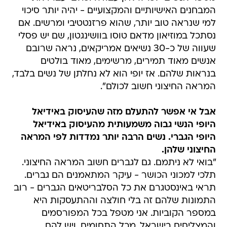
המבחנים האישיותיים והמקצועיים - יהיה יותר סיכוי
למי שנראה טוב יותר, שהוא פרזנטטיבי ומרשים. אם
נסתכל במוזיאון מדאם טוסו בוושינגטון, שם יש פסלי
שעווה של כ-30 נשיאים אמריקאים, נראה שרובם
אנשים מאוד תמירים, מרשימים, מאוד בולטים
בנראות שלהם. אז יופי הוא לא נחלתן של נשים בלבד,
המראה החיצוני חשוב לכולם".
אבל אי אפשר להתעלם מזה שהעיסוק באידיאל
היופי הנשי גבוה משמעותית מהעיסוק באידיאל
היופי הגברי. נשים הרבה יותר נמדדות לפי המראה
החיצוני שלהן.
"בואי לא ניתמם. גם לגברים חשוב המראה החיצוני.
תלכי למכוני הכושר - עיקר המתאמנים הם גברים.
תראי באינסטגרם את כל הסלבריטאים הגברים - רוב
התמונות שלהם זה בלי חולצה וההתעסקות היא
במספר הקוביות. אני מטפל בכל המפורסמים
והמצליחים בישראל, מכל התחומים, ויש להם