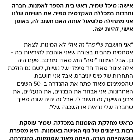
אישה: מיכל שמיר, ראש בית הספר לאמנות, חברה
ותרבות במכללה האקדמית ספיר. את השיחה שלנו
אני מתחילה מלשאול אותה האם חשוב לה, באופן
אישי, להיות יפה.
"אני חושבת ש"יפה" זה אולי לא המינוח. לצאת
אסתטית מהבית בצורה שאני אוהבת להיראות בה -
כן. אבל המונח "יפה" הוא מאוד מורכב. פעם היה
איזה צינור מאוד חד מימדי של נשיות, לשם גם הולכת
התחרות של מיס יוניברס, אבל אני חושבת
שהפמיניזם מאוד פתח את ההגדרה ב-50 השנים
האחרונות. אני אבחר את הבגדים, את הנעליים, את
צבע השיער, זה חשוב לי. אבל זה יהיה שונה מאיך
שחברה שלי נראית או השכנה שלי".
כראש מחלקת האומנות במכללה, שמיר עוסקת
רבות בייצוגים של גוף האישה באומנות. היא מספרת
שכשהייתה נערה, הייתה מאוד שמנמונת, כהגדרתה,