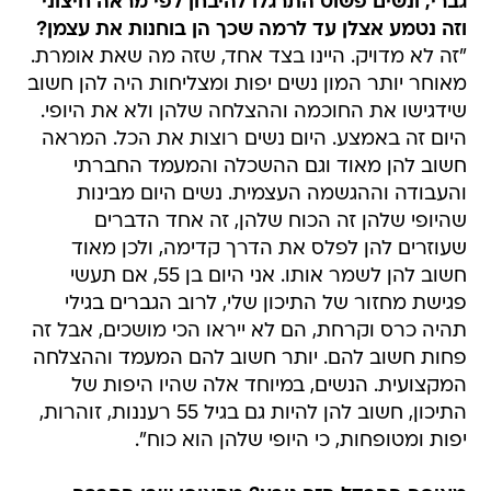
גברי, ונשים פשוט התרגלו להיבחן לפי מראה חיצוני
וזה נטמע אצלן עד לרמה שכך הן בוחנות את עצמן?
"זה לא מדויק. היינו בצד אחד, שזה מה שאת אומרת.
מאוחר יותר המון נשים יפות ומצליחות היה להן חשוב
שידגישו את החוכמה וההצלחה שלהן ולא את היופי.
היום זה באמצע. היום נשים רוצות את הכל. המראה
חשוב להן מאוד וגם ההשכלה והמעמד החברתי
והעבודה וההגשמה העצמית. נשים היום מבינות
שהיופי שלהן זה הכוח שלהן, זה אחד הדברים
שעוזרים להן לפלס את הדרך קדימה, ולכן מאוד
חשוב להן לשמר אותו. אני היום בן 55, אם תעשי
פגישת מחזור של התיכון שלי, לרוב הגברים בגילי
תהיה כרס וקרחת, הם לא ייראו הכי מושכים, אבל זה
פחות חשוב להם. יותר חשוב להם המעמד וההצלחה
המקצועית. הנשים, במיוחד אלה שהיו היפות של
התיכון, חשוב להן להיות גם בגיל 55 רעננות, זוהרות,
יפות ומטופחות, כי היופי שלהן הוא כוח".