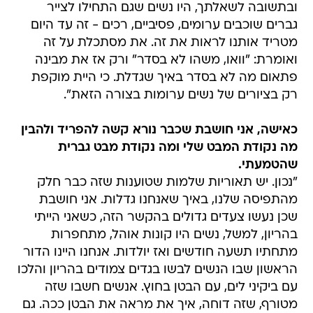
ובתשובה לשאלתך, היו נשים שגם התחילו לצייר
גברים שוכבים ערומים, פסיביים, רכים - זה עד היום
מטריד אותנו לראות את זה. את מסתכלת על זה
ואומרת: "וואו, משהו לא בסדר" ורק אז את מבינה
פתאום מה לא בסדר באיך שגדלת. כי היית מוקפת
רק בציורים של נשים ערומות בצורה הזאת".
כאישה, אני חושבת שכבר נורא קשה להפריד ולהבין
מה נקודת המבט שלי ומה נקודת מבט גברית
שהטמעתי.
"נכון. יש תאוריות שלמות שטוענות שזה כבר חלק
מהתפיסה שלנו, באיך שאנחנו גדלות. אני חושבת
שכן נעשו צעדים גדולים בהקשר הזה, כשאני הייתי
בהריון, למשל, נשים היו קונות אוהל, מתחפרות
מתחתיו תשעה חודשים ואז יולדות. אנחנו היינו הדור
הראשון שבו הנשים לבשו בגדים צמודים בהריון והלכו
עם ביקיני לים, עם הבטן בחוץ. אנשים חשבו שזה
מטורף, שזה דוחה, איך את מראה את הבטן ככה. גם