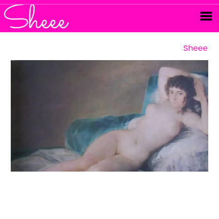
Sheee