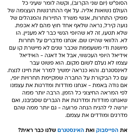
הסופ"ש (יום שני הקרוב), וקשה לומר שעיני כל
העולם נשואות אליה. על אף ההתרגשות העצומה של
מפיקי התחרות, אנשי משרד התיירות והמנהלים של
נועה קירל, נראה שלאף אחד חוץ מהם לא אכפת.
שלא תטעו, זה לא שהיופי הנשי כבר לא מעניין. הו
לא. הלוואי שהיינו שם. אנחנו מדברים על תחרות
מיושנת ודי משעממת שכבר שנים לא מיישרת קו עם
אידיאל היופי העכשווי, אבל אל דאגה - האידיאל
עצמו לא נעלם לשום מקום. הוא פשוט עבר
לאינסטגרם. והוא כנראה ימשיך למרר את חיינו לנצח.
עם כל הביקורת על החברה שמקיימת תחרויות יופי,
אם נודה באמת - אנחנו מודדות ומדרגות את עצמנו
לפי המראה החיצוני כל הזמן. הרבה יותר ממה
שאנחנו מודדות ומדרגות את הגברים שסביבנו, ואם
יורשה לי להניח הנחה פרועה - גם יותר ממה שהם
מדרגים ומודדים את עצמם.
את
הפייסבוק
ואת
האינסטגרם
שלנו כבר ראית?