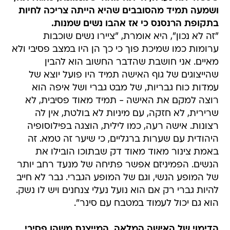
ושמעה תמיד מהסובבים שהיא הייתה צריכה לחיות
בתקופת הרנסנס כי אז אהבו נשים שמנות.
"זה לא נכון", היא אומרת, "ציירו נשים שוכבות
ערומות כמו שמיכת פוך כי כך הן היו במצב פסיבי ולא
מאיים. אני חושבת שהדבר החשוב הוא להבין
שהייצוגים של גוף האישה תמיד היו פועל יוצא של
עמדות כוח גבריות, של מבט גברי ושל איפה הוא
רוצה למקם את האישה - תמיד מאוד פסיבית, לא
שרירית, לא חזקה, עם מיניות לא בולטת, אין לה
רצונות. אישה רעה, כמו לילית, הוצגה בפילוסופיה
היהודית עם שערות ברגליים, כי שיער זה טמא. זה
באמת צינור מאוד מאוד דק שבתוכו הובילו את
הנשים. הפמיניזם אפשר פתיחה של מנעד רחב יותר
של המופע הנשי, וגם של המופע הגברי. גבר לא חייב
להיות גברי רק אם הוא נועל נעלי צנחנים ויש לו נשק.
הוא גם יכול לעמוד במטבח עם סינר".
הדימוי של האישה המלאה, המייצגת משהו פסיבי