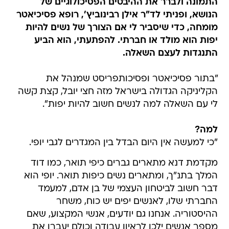
התמונה ולברר את ההיבטים הפסיכולוגיים של
הנושא, ופניתי לד"ר אילן רבינוביץ', רופא פסיכיאטר
מומחה, כדי שיסביר לי אם הצורך של נשים להיות
יפות הוא מולד או חברתי. להפתעתי, הוא הביע
התנגדות לעצם השאלה.
"בתור פסיכיאטר ופסיכותפריסט שמנהל את
הקליניקה הגדולה בישראל מזה חצי יובל, קצת קשה
לי עם השאלה למה לנשים חשוב להיות יפות".
למה?
"כי למעשה אין היום הבדל בין המגדרים לגבי יופי.
מקדמת דנא מתארים גברים כיפי תואר, כמו דוד
המלך בתנ"ך, ומתארים נשים כיפות תואר. יופי הוא
דבר חשוב לביטחון העצמי של בן אדם, למעמד
החברתי שלו, לאנשים יפים יש כוח, משחר
ההיסטוריה. אנחנו גם יודעים, אנשי המקצוע, שאם
מספר אנשים ילכו לראיון עבודה וכולם יעברו את