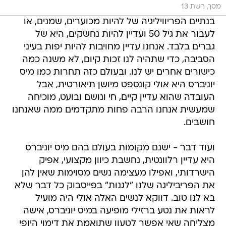
מסך, רשת 13
בנתיים הפריוויליגיה של להיות מכוערים, שמנים, או
לעבור את גיל 50 ועדיין להיות נחשקים, היא של
גברים בלבד. אנחנו עדיין מחויבות להיות יפות בעיני
הסביבה, כדי שתהיה לנו זכות קיום, לא משנה כמה
כישורים אחרים יש לנו. ובעולם כזה תחרות כמו מיס
יוניברס היא אולי קונספט מיושן תיאורטית, אבל
העובדה שהוא עדיין קיים, חי ונושם ובועט, מוכיחה
שמעשית אנחנו הרבה פחות מתקדמים ממה שאנחנו
חושבים.
ועוד דבר - ישנם מקומות בעולם בהם מיס יוניברס
היא עדיין רלוונטית, נחשבת כיוון מקצועי, אפיק
הישרדותי, ואפילו מעצימה נשים מסוימות שאין להן
את הפריביליגה שלנו "לגנות" בפייסבוק כל דבר שלא
בא לנו טוב. דווקא לנשים האלה אולי היה מועיל
לראות את נטע ברזילי מופיעה במיס יוניברס, אישה
מצליחה שאי אפשר לטעון שתואמת את דימוי היופי