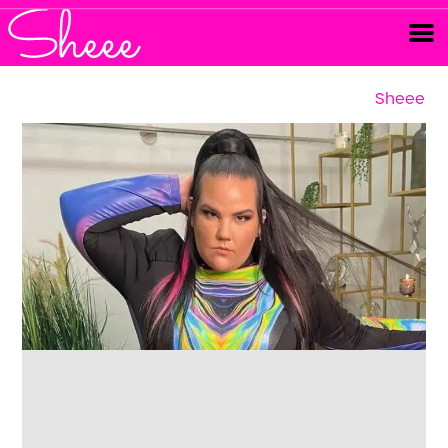
Sheee