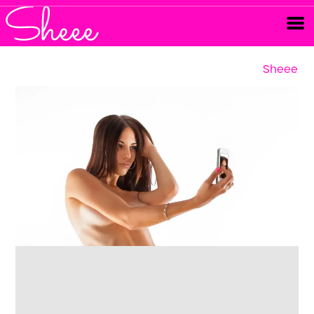
Sheee