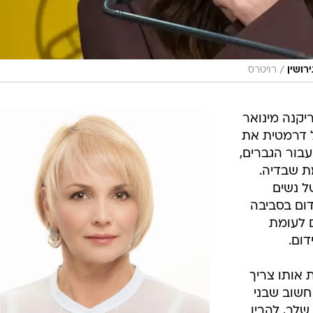
/
רושין
רויטרס
יקנה מינואר
יל דרמטית את
עבור הגברים,
מת שבדיה.
של נשים
דום בסביבה
ם לעומת
 אותו צריך
חשוב שבני
שלב, להבין