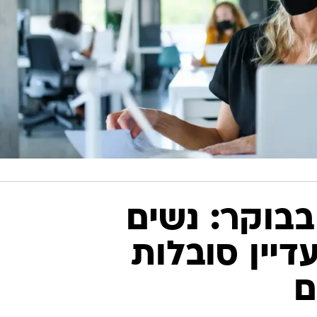
בוקר: נשים
דיין סובלות
ם