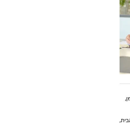
ן,
בית,