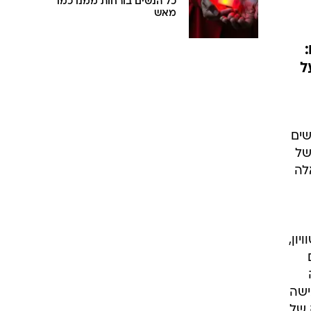
כל הנשים בורחות ממנו כמו
מאש
:
ל
שים
של
לה
יון,
ישה
 של