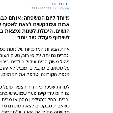
עינת וייסבורט
עודכן לאחרונה: 1.2.2022 / 7:24
אבות שמבקשים לצאת לאסוף את ה
הנשים. היכולת לשנות נמצאת בי
לשיתוף פעולה טוב יותר
אחת הבעיות המרכזיות של זוגות כפול
וגברים גם יחד. על פי רוב, נשים הע
ניהול משק הבית וגידול הילדים. ריב
על משאבים מוגבלים, מוביל לא פעם
מגפת הקורונה וטרפה את הקלפים, ה
למרות שניכר כי הדור הצעיר פועל מתוך
גם היום עוד קיים פער שמושרש בחבר
ובבית. החל מהטלפון מהגן או מבית
כשאבות מבקשים לצאת מוקדם מהעבו
מרוויחה פחות, אז היא זו ש"תקריב" 