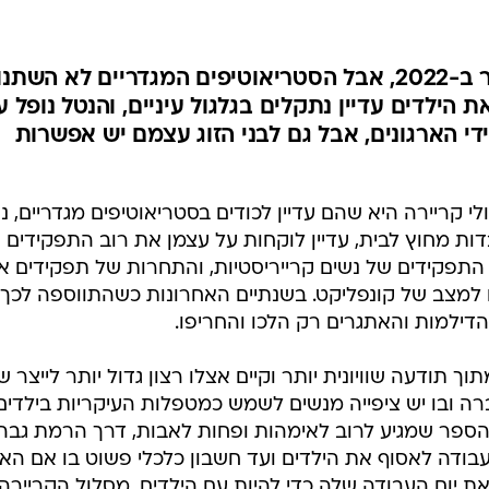
מיוחד ליום המשפחה: אנחנו כבר ב-2022, אבל הסטריאוטיפים המגדריים לא השתנו
ילדים עדיין נתקלים בגלגול עיניים, והנטל נופל ע
די הארגונים, אבל גם לבני הזוג עצמם יש אפשרות
י קריירה היא שהם עדיין לכודים בסטריאוטיפים מגדריים, נ
ובדות מחוץ לבית, עדיין לוקחות על עצמן את רוב התפקידים 
וי התפקידים של נשים קרייריסטיות, והתחרות של תפקידים א
 למצב של קונפליקט. בשנתיים האחרונות כשהתווספה לכך
דילמות והאתגרים רק הלכו והחריפו.
 תודעה שוויונית יותר וקיים אצלו רצון גדול יותר לייצר שוו
ה ובו יש ציפייה מנשים לשמש כמטפלות העיקריות בילדים
 הספר שמגיע לרוב לאימהות ופחות לאבות, דרך הרמת גבה
דה לאסוף את הילדים ועד חשבון כלכלי פשוט בו אם הא
את יום העבודה שלה כדי להיות עם הילדים. מסלול הקריירה