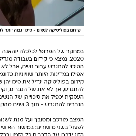
קידום בפוליטיקה לנשים - סיכוי גבוה יותר לגי
במחקר של הפרופ' לכלכלה יוהאנה ר
2020, נמצא כי קידום בעבודה מגד
הסיכוי להתגרש עבור נשים, אבל לא 
אפילו במדינות היותר שוויוניות כדוג
קידום בפוליטיקה יגדיל את סיכוייהן 
להתגרש, אך לא את של הגברים, וקי
העסקית יכפיל את סיכוייהן של הנשי
הגברים להתגרש - תוך 3 שנים מהקידום.
המצב מורכב ומסובך ועל מנת לשנות
לפעול בשני מישורים: במישור האישי 
הזוג ידברו על הדברים כל הזמן ובכל 