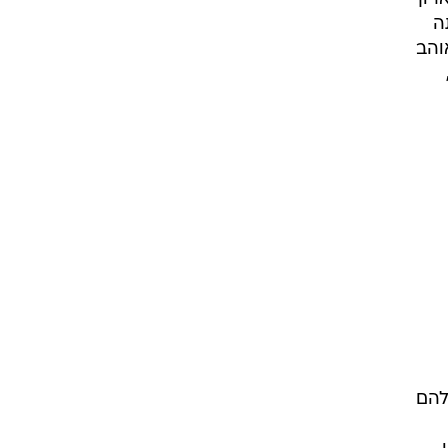
ה
והב
להם