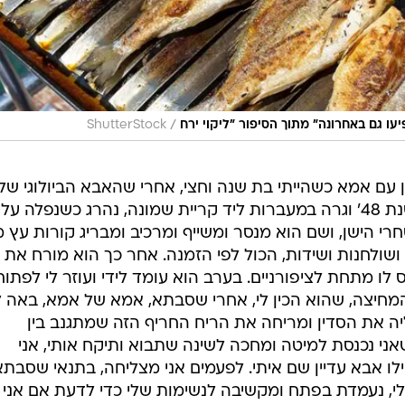
/
ו גם באחרונה" מתוך הסיפור "ליקוי ירח
ShutterStock
ם אמא כשהייתי בת שנה וחצי, אחרי שהאבא הביולוגי שלי
שהמשפחה שלו עלתה מתוניסיה בשנת 48' וגרה במעברות ליד קריית שמונה, נהרג כשנפלה עלי
חרי הישן, ושם הוא מנסר ומשייף ומרכיב ומבריג קורות עץ 
ת ושולחנות ושידות, הכול לפי הזמנה. אחר כך הוא מורח את
לו מתחת לציפורניים. בערב הוא עומד לידי ועוזר לי לפתו
יצה, שהוא הכין לי, אחרי שסבתא, אמא של אמא, באה ל
יה את הסדין ומריחה את הריח החריף הזה שמתגנב בין
ני נכנסת למיטה ומחכה לשינה שתבוא ותיקח אותי, אני
ילו אבא עדיין שם איתי. לפעמים אני מצליחה, בתנאי שסבת
, נעמדת בפתח ומקשיבה לנשימות שלי כדי לדעת אם אני 