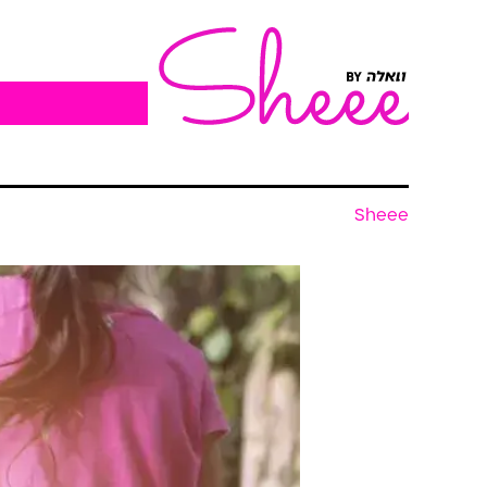
Sheee