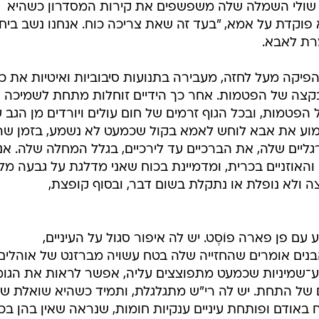
ת שולי השמלה שלה משפשפים את קירות המסדרון כשהיא
 פוקדת על אמא, "בעד זה שאת צריכה כוח. אנחנו נשב ביח
מרת לאבא.
פיקה מעל לחזה, מעבירה בתנועות סיבוביות ואיטיות את כ
 בקצה של הפטמות. אחר כך הידיים זוחלות מתחת לשמיכה
 הפטמות, ובכל הגוף זרמים של חום עולים ויורדים מן הגב 
מוע את אבא לוחש לאמא בקול שכמעט לא נשמע, בזמן שה
יים שלה, את הברכיים עד לירכיים, בגלל המחלה שלה. אני
וזניים בכרית, ומדמיינת בכוח שאני מדלגת על גבעה מל
ה ולא נופלת או נתקלת בשום דבר, ובסוף קופצת,
עם פן פארה פוֹסֶט. יש לה איפור סגול על העיניים,
ים אומרים שהחזייה שלה בטח עשויה מברזנט של אוהלים.
בע־שמיניות שכמעט מתפוצצים עליה, אפשר לראות את הגומ
 של התחת. יש לה רי"ש מתגלגלת, ותמיד כשהיא שואלת ש
אודם ופותחת עיניים ענקיות חומות, שנראה שאין בהן בכ