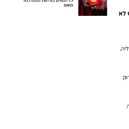
כל הנשים בורחות ממנו כמו
מאש
 לא
יה,
וק