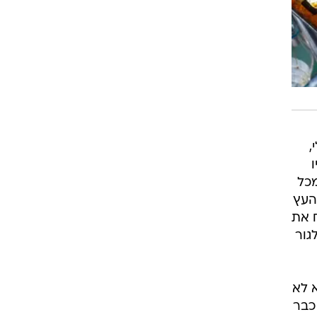
,
ו
מכל
 העץ
ח את
גור
א לא
כבר