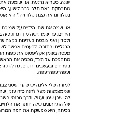
ישנה. כשהיא נרגעת, אני שומעת א
מתרחקת. "את תלכי כבר לישון," היא
בסלון ונראה קצת טלוויזיה," היא או
אני שמה את שתי הידיים על שמיכת ה
הידיים, עד שמרגישה מין דגדוג כזה
ולסדין ואני צובטת בעדינות בקצה של
הרגליים ובחזרה. לפעמים אפשר לש
מעסה בשמן אקליפטוס את כפות הרגל
מתהפכת על הצד, מכסה את הראש והא
בפרחים ובעשבים ירוקים, מדלגת ורצ
ועפה־עפה־עפה.
למורה שלי אלינה יש שיער שטני צבוע 
שממצמצות מעל לחזה כזה ענק, שהבנ
לה ישבן שמן ועגול, ודרך מכנסי הש
של התחתונים שלה חותך את הלחיים
בכיתה, היא מפשקת את הפה המרוח ב