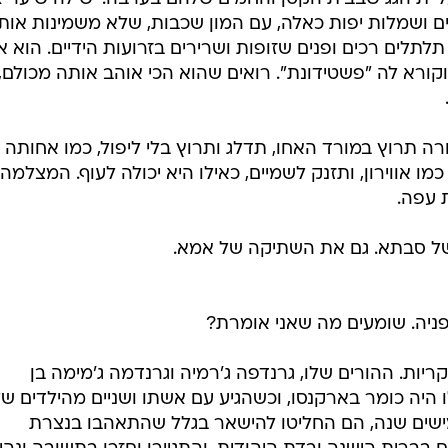
ים ושמלות יפות כאלה, עם המון שכבות, שלא משמינות אות
תלתלים רכים ופנים שזופות ושרירים בזרועות הידיים. הוא א
ורא לה "פשטידונת". רואים שהוא הכי אוהב אותה מכולם,
רה תרוץ במורד האחו, תדלג ותרוץ בלי ליפול, כמו אחותה
מו אווירון, ותזנק לשמיים, כאילו היא יכולה לעוף. המצלמה
 עפה.
של סבתא. גם את השתיקה של אמא.
ניה. שומעים מה שאני אומרת?
יות. ההורים שלו, גרנדפה ג'רמיה וגרנדמה ג'מימה בן
ו היה כומר בארקנסו, וכשהגיע עם אשתו ושניים מהילדים ש
ישים שנה, הם החליטו להישאר בגלל שהתאהבו בנצרת