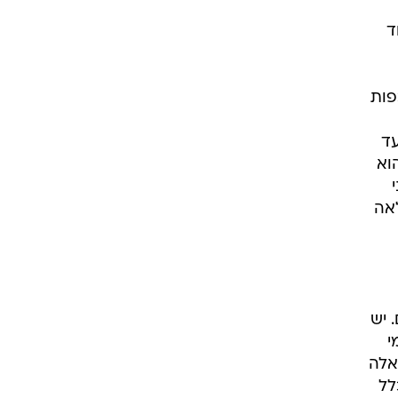
ד
פות
עד
וא
אה
 יש
י
אלה
לל