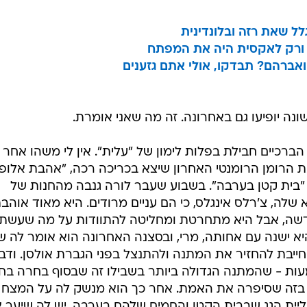
ל שאת רזה ובלונדינית
, ורק לאקסית היה את המפתח
ברהם? תבדקו, אולי אתם גזענים
ה יופיעו גם באחרונה. זה מה שאני אומרת.
 הברכיים חבילת בפלות לימון של "עלית". אין לי משהו אחר
 הרומן הרומנטי האחרון שיצא בכריכה רכה, "אהבת אלופי
 "בית קטן בערבה". בשבוע שעבר לורה גנבה מהחנות של
שלה, צ'רלס אינגלס, כי הם עניים מרודים. היא מאוד אוהב
שה, אבל היא מתחרטת ומחליטה להתוודות על מה שעשתה
יא ישנה עם אחותה, מרי, ובסצנה האחרונה הוא אומר לה שנ
חייבת להחזיר את המתנה ולהתנצל בפני הגברת אולסן. ודב
מעות - שהמתנה הגדולה ביותר בשבילו זה שבסוף בחרה בח
ס, בזה שסיפרה את האמת. אחר כך הוא מנשק לה על המצח
ית הגג שבבית הקטן והחמים שלהם בערבה. יש לה שיער א