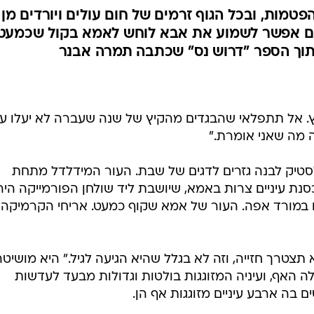
טמות, ובכל הגוף זרמים של חום עולים ויורדים מן
מים אפשר לשמוע את אבא לוחש לאמא בקול שכמעט
 מתוך הספר "דרוש נס" שכתבה תמרה אבנר
. אל תתפלאי שהבגדים מהקיץ של שנה שעברה לא יעלו על
 מה שאני אומרת."
יק לבנה גזרים לדגים של שבת. העור המידלדל מתחת
ת עיניים צרות באמא, שיושבת ליד שולחן הפורמייקה היר
במורד אפה. העור של אמא שקוף כמעט. אריחי הקרמיקה
תצטרך חזייה, וזה לא בגלל שהיא הגיעה לגיל." היא מושיטה
האף, ועיניה המזוגגות בולטות וגדולות מבעד לעדשות
 בה ארבע עיניים מזוגגות אף הן.