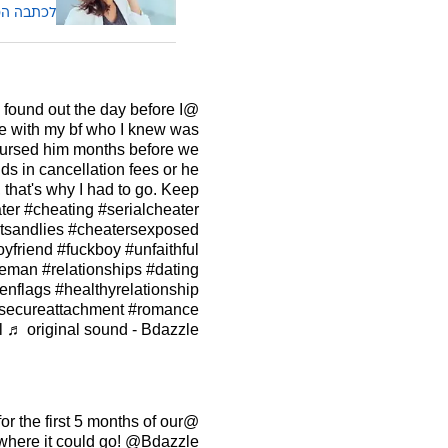
לכתבה ה
 found out the day before I
@iknow_girl
pe with my bf who I knew was
mbursed him months before we
nds in cancellation fees or he
that's why I had to go. Keep
ter
#cheating
#serialcheater
tsandlies
#cheatersexposed
yfriend
#fuckboy
#unfaithful
reman
#relationships
#dating
enflags
#healthyrelationship
secureattachment
#romance
l
♬ original sound - Bdazzle
r the first 5 months of our
@iknow_girl
ee where it could go! @Bdazzle