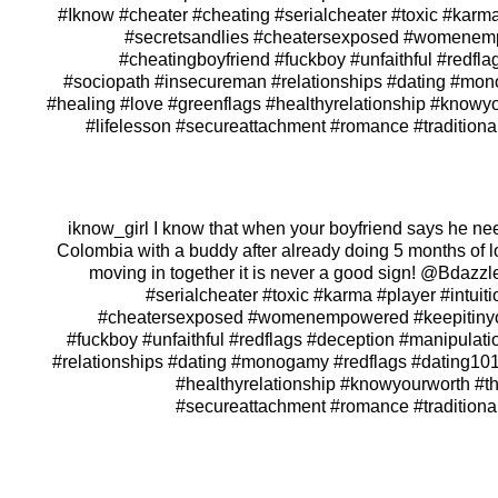
#Iknow
#cheater
#cheating
#serialcheater
#toxic
#karm
#secretsandlies
#cheatersexposed
#womenem
#cheatingboyfriend
#fuckboy
#unfaithful
#redfla
#sociopath
#insecureman
#relationships
#dating
#mon
#healing
#love
#greenflags
#healthyrelationship
#knowyo
#lifelesson
#secureattachment
#romance
#traditiona
I know that when your boyfriend says he need
Colombia with a buddy after already doing 5 months of l
moving in together it is never a good sign! @Bdazz
#serialcheater
#toxic
#karma
#player
#intuiti
#cheatersexposed
#womenempowered
#keepitiny
#fuckboy
#unfaithful
#redflags
#deception
#manipulati
#relationships
#dating
#monogamy
#redflags
#dating10
#healthyrelationship
#knowyourworth
#t
#secureattachment
#romance
#traditiona