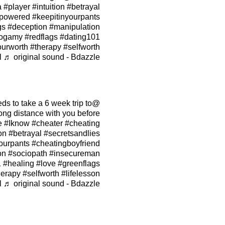
a
#player
#intuition
#betrayal
powered
#keepitinyourpants
gs
#deception
#manipulation
ogamy
#redflags
#dating101
urworth
#therapy
#selfworth
l
♬ original sound - Bdazzle
s to take a 6 week trip to
@iknow_girl
ong distance with you before
le
#Iknow
#cheater
#cheating
on
#betrayal
#secretsandlies
ourpants
#cheatingboyfriend
on
#sociopath
#insecureman
1
#healing
#love
#greenflags
herapy
#selfworth
#lifelesson
l
♬ original sound - Bdazzle