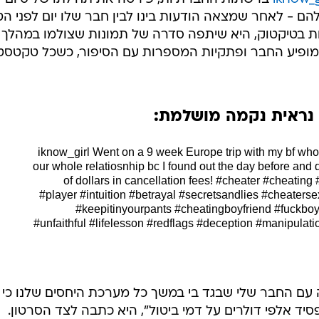
בת ה-18 חודשים שלהם - לאחר שמצאה הודעות בינו לבין חבר שלו יום לפני הט
יות בטיקטוק, היא שיתפה סדרה של תמונות שצולמו במהלך
ופיע החבר ופתקיות המספרות עם הסיפור, כשכל טקטסט
 נראית נקמה מושלמת:
Went on a 9 week Europe trip with my bf wh
our whole relatiosnhip bc I found out the day before and 
of dollars in cancellation fees!
#cheater
#cheating
#player
#intuition
#betrayal
#secretsandlies
#cheaters
#keepitinyourpants
#cheatingboyfriend
#fuckbo
#unfaithful
#lifelesson
#redflags
#deception
#manipulati
בועות באירופה עם החבר שלי שבגד בי במשך כל מערכת היחסים שלנו כי
פסיד אלפי דולרים על דמי ביטול", היא כתבה לצד הסרטון.