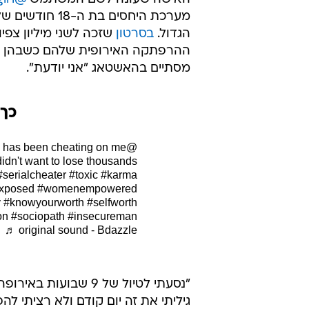
מערכת היחסים 
הגדול.
בסרטון
שזכה לשני מיליון צפ
ההרפתקה האירופית שלהם כשבהן מ
מסתיים בהאשטאג "אני יודעת".
כך
o has been cheating on me
@iknow_girl
didn't want to lose thousands
#serialcheater
#toxic
#karma
exposed
#womenempowered
y
#knowyourworth
#selfworth
on
#sociopath
#insecureman
♬ original sound - Bdazzle
"נסעתי לטיול של 9 ש
גיליתי את זה יום קודם ולא רציתי לה