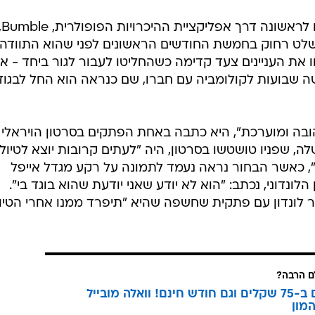
בסרטון
 בשלט רחוק בחמשת החודשים הראשונים לפני שהוא התוודה
את העניינים צעד קדימה כשהחליטו לעבור לגור ביחד - א
ה שבועות לקולומביה עם חברו, שם כנראה הוא החל לבגוד
ובה ומוערכת", היא כתבה באחת הפתקים בסרטון הויראלי
 שפניו טושטשו בסרטון, היה "לעתים קרובות יוצא לטיולי
, כאשר הבחור נראה נעמד לתמונה על רקע מגדל אייפל
לונדוני, נכתב: "הוא לא יודע שאני יודעת שהוא בוגד בי".
ר לונדון עם פתקית שחשפה שהיא "תיפרד ממנו אחרי הטיו
 הרבה?
3 מנויים ב-75 שקלים וגם חודש חינם! וואלה מובייל
מון