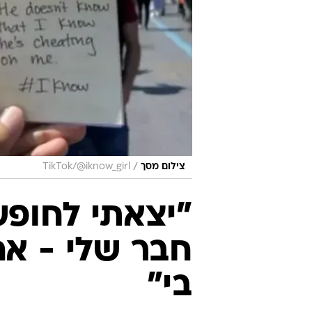
/
צילום מסך
TikTok/@iknow_girl
חבר שלי - אח
בי"