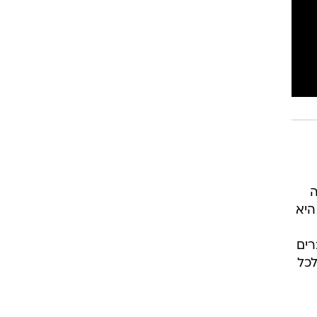
ה
היא
רים
לכל