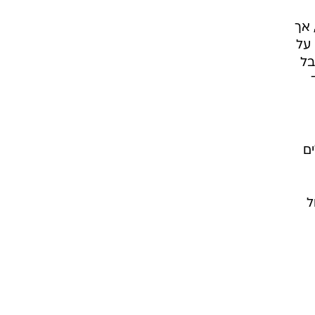
 אחר הסבירה כיצד הם הכירו לראשונה דרך אפליקציית ההיכרויות הפופולרית, Bumble, אך
 על
בל
ם
ל