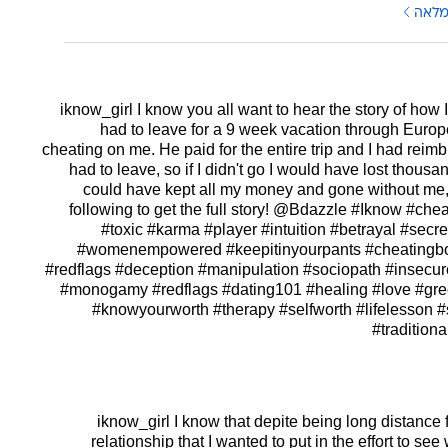
מלאה
I know you all want to hear the story of how I
had to leave for a 9 week vacation through Euro
cheating on me. He paid for the entire trip and I had rei
had to leave, so if I didn't go I would have lost thousa
could have kept all my money and gone without me, 
following to get the full story! @Bdazzle
#Iknow
#chea
#toxic
#karma
#player
#intuition
#betrayal
#secre
#womenempowered
#keepitinyourpants
#cheatingbo
#redflags
#deception
#manipulation
#sociopath
#insecu
#monogamy
#redflags
#dating101
#healing
#love
#gre
#knowyourworth
#therapy
#selfworth
#lifelesson
#
#traditiona
I know that depite being long distance fo
relationship that I wanted to put in the effort to s