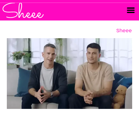
Sheee