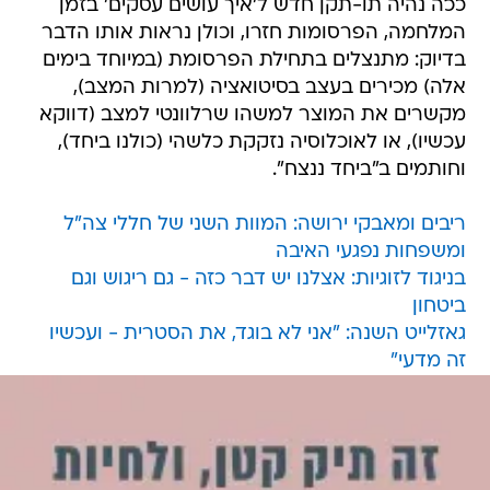
ככה נהיה תו-תקן חדש ל'איך עושים עסקים' בזמן
המלחמה, הפרסומות חזרו, וכולן נראות אותו הדבר
בדיוק: מתנצלים בתחילת הפרסומת (במיוחד בימים
אלה) מכירים בעצב בסיטואציה (למרות המצב),
מקשרים את המוצר למשהו שרלוונטי למצב (דווקא
עכשיו), או לאוכלוסיה נזקקת כלשהי (כולנו ביחד),
וחותמים ב"ביחד ננצח".
ריבים ומאבקי ירושה: המוות השני של חללי צה"ל
ומשפחות נפגעי האיבה
בניגוד לזוגיות: אצלנו יש דבר כזה - גם ריגוש וגם
ביטחון
גאזלייט השנה: "אני לא בוגד, את הסטרית - ועכשיו
זה מדעי"