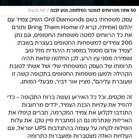
/
50 אחוז מהרווחים לנפגעי המלחמה, נטע לבנה
יוסי גבעוני
עסק משפחתי בשם Ord Diamonds השיק צמיד עם
יהלום (אמיתי), קרא לו Bring Them Home ותורם
את כל הרווחים למטה משפחות החטופים, וגם נתן
200 צמידים למשפחות החטופים בעצרת בשבת:
"צמיד אדום מסמל במסורת היהודית מזל טוב
ושמירה מפני עין הרע, לכן החלטנו שזאת תהיה
תרומתו של העסק המשפחתי שלי ושל אשתי לטובת
הקהילה ולמען משפחות החטופים בתקופה קשה זו
שעוברת עליהם", מציין אור דביר, מבעלי המותג.
זה מקסים, וכל כל האירוע נעשה ברוח התקופה - כדי
להוזיל את עלויות הכנת הצמיד, ילדים מרחובות
התנדבו לקלוע את צמיד המקרמה, חברים קיפלו את
האריזות שנתרמו גם הן (מחברת פיין טק). את עלות
השילוח לקחה על עצמה בהתנדבות UPS ישראל, וגם
העלויות האלה מצטברות ומועברות כתרומה