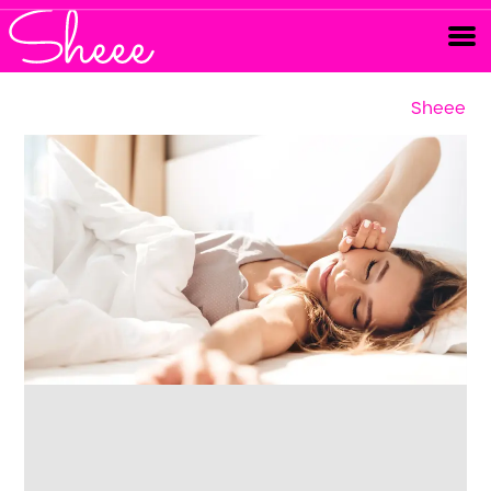
Sheee