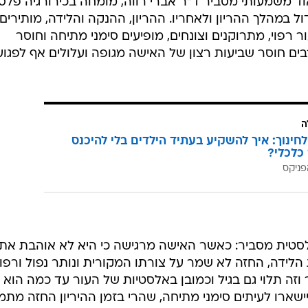
ד משמעותי מסביר ד"ר אברי רווה, מומחה בכירורגיה פלס
דול במהלך ההריון ולאחריו. ההריון, ההנקה והלידה, מותירים
 רפוי, מתרוקנים וצונחים, מופיעים סימני מתיחה וחוסר
ם חוסר שביעות רצון של האישה מגופה ועלולים אף לפגוע
ה
לחינוך: איך להשקיע בעתיד הילדים בלי להיכנס
כלכלי?
פניקס
לסטית מסביר: כאשר האישה מרגישה כי היא לא אוהבת את
ידה, החזה לא שמר על צורתו המקורית ונותר נפול ורפוי
זה תלוי גם בגיל וכמובן באלסטיות של העור עד כמה הוא י
שארו לעיתים סימני מתיחה, שהרי בזמן ההיריון החזה מתמ