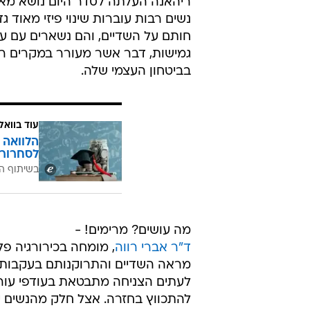
ריהאנה העלתה לסדר היום נושא מאו
נשים רבות עוברות שינוי פיזי מאוד ג
חותם על השדיים, והם נשארים עם עור
גמישות, דבר אשר מעורר במקרים רבי
בביטחון העצמי שלה.
עוד בוואל
הלוואה 
לסחרור 
בשיתוף ה
מה עושים? מרימים! -
ד"ר אברי רווה
, מומחה בכירורגיה פ
מראה השדיים והתרוקנותם בעקבות הל
לעתים הצניחה מתבטאת בעודפי עור ו
להתכווץ בחזרה. אצל חלק מהנשים יי