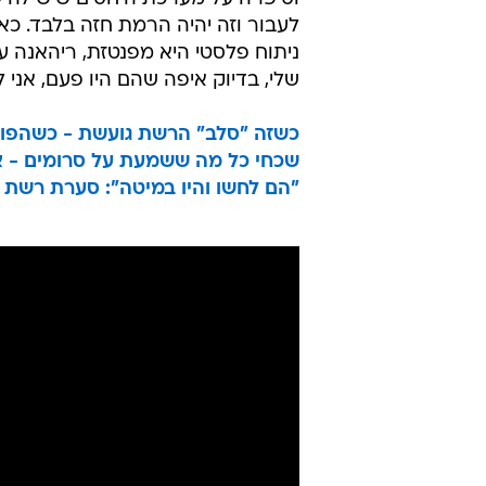
לעבור וזה יהיה הרמת חזה בלבד. כא
ניתוח פלסטי היא מפנטזת, ריהאנה ענ
שלי, בדיוק איפה שהם היו פעם, אני 
כשזה "סלב" הרשת גועשת - כשהפוג
שכחי כל מה ששמעת על סרומים - 
"הם לחשו והיו במיטה": סערת רשת ס