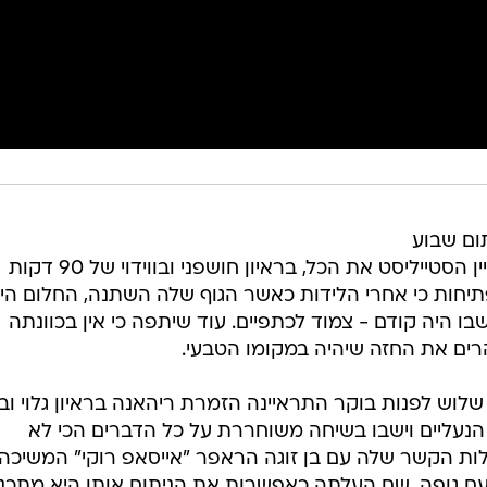
תום שבוע
האופנה במילנו, ריהאנה נתנה למראיין הסטייליסט את הכל, בראיון חושפני ובווידוי של 90 דקות
יחות כי אחרי הלידות כאשר הגוף שלה השתנה, החלום היח
ו היה קודם - צמוד לכתפיים. עוד שיתפה כי אין בכוונתה
רים את החזה שיהיה במקומו הטבעי.
לוש לפנות בוקר התראיינה הזמרת ריהאנה בראיון גלוי ובוו
ת הנעליים וישבו בשיחה משוחררת על כל הדברים הכי לא
ת הקשר שלה עם בן זוגה הראפר "אייסאפ רוקי" המשיכה
עם גופה, שם העלתה כאפשרות את הניתוח אותו היא מתכנ