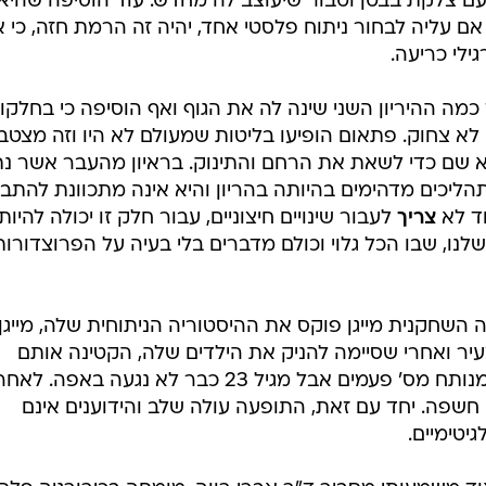
 עם צלקת בבטן וטבור שיעוצב לה מחדש. עוד הוסיפה שהיא
 אם עליה לבחור ניתוח פלסטי אחד, יהיה זה הרמת חזה, כי 
ילי כריעה.
 כמה ההיריון השני שינה לה את הגוף ואף הוסיפה כי בחלקו
זה לא צחוק. פתאום הופיעו בליטות שמעולם לא היו וזה מצטב
וא שם כדי לשאת את הרחם והתינוק. בראיון מהעבר אשר נ
ר תהליכים מדהימים בהיותה בהריון והיא אינה מתכוונת להתבי
ד לא
צריך
לעבור שינויים חיצוניים, עבור חלק זו יכולה להיות
לנו, שבו הכל גלוי וכולם מדברים בלי בעיה על הפרוצדורות
השחקנית מייגן פוקס את ההיסטוריה הניתוחית שלה, מייגן
עיר ואחרי שסיימה להניק את הילדים שלה, הקטינה אותם
מחדש, עוד שיתפה כי גם האף שלה מנותח מס' פעמים אבל מגיל 23 כבר לא נגעה באפ
 חשפה. יחד עם זאת, התופעה עולה שלב והידוענים אינם
יטימיים.