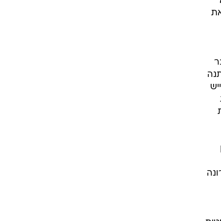
את
ר
תנה
יש
ה. לאחרונה