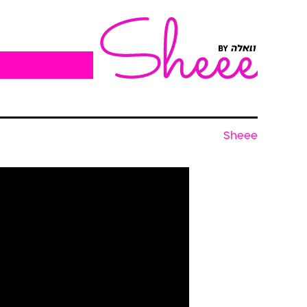
Sheee