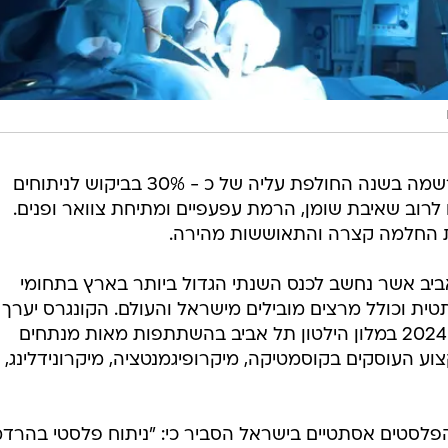
במקביל מדווחים מומחי הארגון כי נרשמה בשנה החולפת עליה של כ - 30% בביקוש לניתוחים
רוב שאיבת שומן, הרמת עפעפיים ומתיחת צוואר ופנים.
החלמה קצרה והתאוששות מהירה.
יב אשר נחשב לכנס השנתי הגדול ביותר בארץ בתחומי
ית וכולל מרצים מובילים מישראל והעולם. הקונגרס יערך
השנה בימים שלישי ורביעי 7-8 במאי 2024 במלון הילטון תל אביב בהשתתפות מאות מנתחים
וע העוסקים בקוסמטיקה, מיקרופיגמנטציה, מיקרונידלינג,
 הפלסטים אסתטיים בישראל הסביר כי: "ניתוח פלסטי בהרד