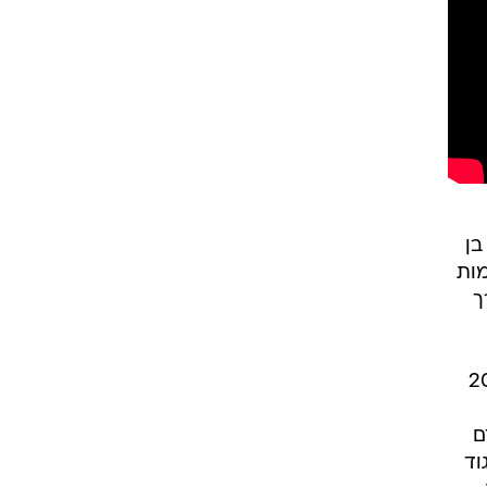
בן
מות
ך
ר בארץ בתחומו ומאגד משנת 2009
ם
וד