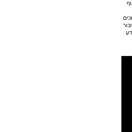
וף
כים
בור
דע