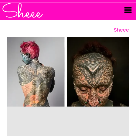
Sheee