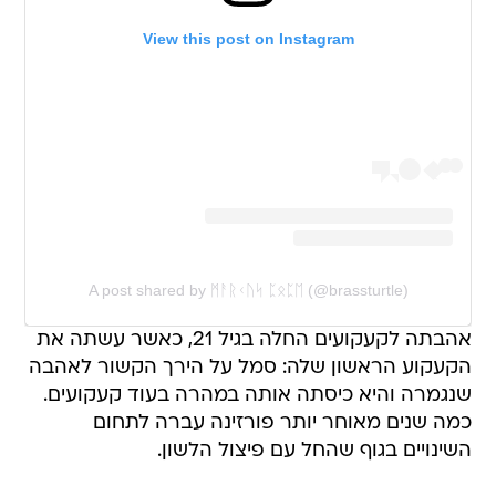
View this post on Instagram
A post shared by ᛗᚨᚱᚲᚢᛋ ᛈᛟᛈᛖ (@brassturtle)
אהבתה לקעקועים החלה בגיל 21, כאשר עשתה את
הקעקוע הראשון שלה: סמל על הירך הקשור לאהבה
שנגמרה והיא כיסתה אותה במהרה בעוד קעקועים.
כמה שנים מאוחר יותר פורזינה עברה לתחום
השינויים בגוף שהחל עם פיצול הלשון.