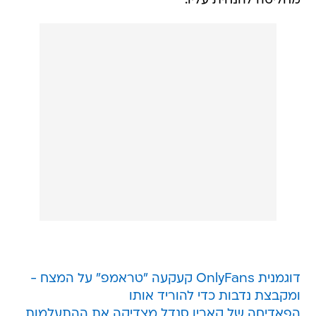
מחליטה להנחית עליו.
דוגמנית OnlyFans קעקעה "טראמפ" על המצח -
ומקבצת נדבות כדי להוריד אותו
הפאדיחה של קארין סנדל מצדיקה את ההתעלמות