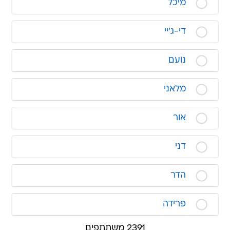
מיכל
די-ג'יי
נועם
מלאני
אור
דני
הדר
פרידה
2391 משתתפים