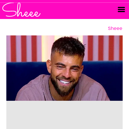
Sheee