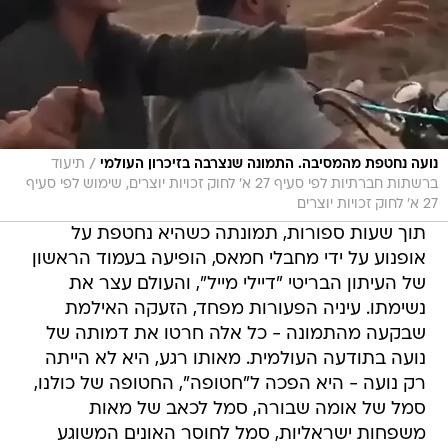
/
נועה נחטפת מהמסיבה. התמונה שנצרבה בזיכרון העולמי
תיעוד
ברשתות חברתיות לפי סעיף 27 א' לחוק זכויות יוצרים, שימוש לפי סעיף
27 א' לחוק זכויות יוצרים
תוך שעות ספורות, תמונתה כשהיא נחטפת על
אופנוע על ידי מחבלי חמאס, הופיעה בעמוד הראשון
של העיתון הבריטי "דיילי מייל", והעולם עצר את
נשימתו. עיניה הפעורות מפחד, הזעקה האילמת
שבקעה מהתמונה - כל אלה חרטו את דמותה של
נועה בתודעה העולמית. מאותו רגע, היא לא הייתה
רק נועה - היא הפכה ל"חטופה", החטופה של כולנו,
סמל של אומה שבורה, סמל לכאב של מאות
משפחות ישראליות, סמל לחוסר האונים המשוגע