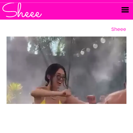
Sheee