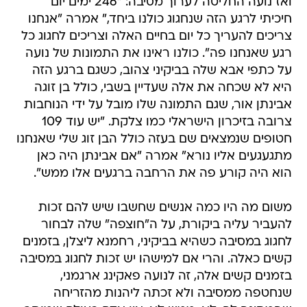
ואז נועה החליטה לערוך מסיבה: "246 ימים יום
חיכיתי לרגע הזה שנחגוג כולנו ביחד," אמרה "אנחנו
צריכים להעריך כל יום בחיים האלה וצריכים לחגוג כל
רגע שאנחנו פה". כולנו ראינו את התמונות של נועה
על כתפי אבא שלה בביקיני צהוב, כשגם ברגע הזה
היא לא שכחה את אלה שעדיין בשבי, כולל בן זוגה
אבינתן אור, שגם התמונה שלו מובל על ידי הנוחבות
צרובה בזיכרון הישראלי כמו צלקת. "יש עוד 109
חטופים שנמצאים שם בעזה כולל הבן זוג שלי שאנחנו
מתגעגעים אליו נורא" אמרה "אם אבינתן היה כאן
הוא היה קורע פה את הרחבה ברגעים אלו ממש".
משום מה היו כמה אנשים שחשבו שיש להם זכות
להעביר עליה ביקורת, על ה"חוצפה" שלה לבחור
לחגוג במסיבה כשהיא בביקיני, רחמנא ליצלן, בזמנים
קשים כאלה. והרי אם למישהו יש זכות לחגוג במסיבה
בזמנים קשים אלה, זה לנועה פאקינג ארגמני,
שנחטפה ממסיבה ולא זכתה ליהנות מהזריחה