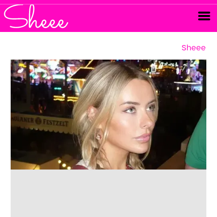
Sheee