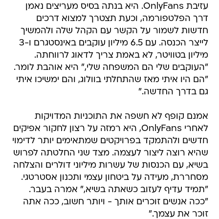
עזיבת OnlyFans. היא בנתה בסיס מעריצים נאמן
דרך הפלטפורמה, וכעת תצטרך למצוא דרכים
חדשות לשמור על הקשר עם הקהל שלה ולהמשיך
לייצר הכנסה. עם 6.5 מיליון עוקבים באינסטגרם ו-3
מיליון בטוויטר, לא באמת צריך לדאוג לרווחתה.
"העוקבים שלי הם המשפחה שלי," היא אוהבת לומר.
"הם היו איתי מאז שהתחלתי בוולוג, והם ימשיכו איתי
גם בדרך החדשה."
אמנם קופף לא חשפה את התוכניות המדויקות
לאחרי OnlyFans, היא רמזה על רצון לחקור אפיקים
חדשים ולהתמקד בפרויקטים שמתאימים יותר לדימוי
שהיא רוצה ליצור לעצמה. מצד שני החלטתה לפרוש
בשיא, עם הכנסות של עשרות מיליוני דולרים והצלחה
מסחררת, מעידה על ביטחון עצמי ותכנון אסטרטגי.
"תמיד עדיף לעזוב כשאתה בשיא," אמרה בעבר.
"ככה אנשים זוכרים אותך - ויותר חשוב, ככה אתה
זוכר את עצמך."