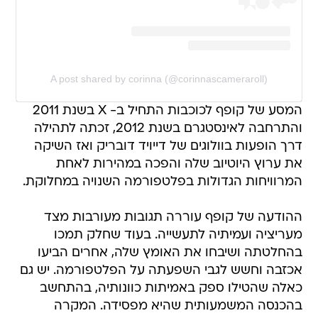
A post shared by corinna (@corinnascameraroll)
המסע של קופף לכוכבות התחיל ב- X בשנת 2011
והתרחבה לאינסטגרם בשנת 2012, זכתה לתהילה
דרך הופעות בוולוגים של דייויד דובריק ואז השיקה
את ערוץ היוטיוב שלה והפכה במהירות לאחת
המרוויחות הגדולות בפלטפורמה השנויה במחלוקת.
ההודעה של קופף עוררה תגובות מעורבות מצד
מעריציה ועמיתיה לתעשייה. בעוד שחלק תמכו
בהחלטתה ושיבחו את האומץ שלה, אחרים הביעו
אכזבה וחשש לגבי השפעתה על הפלטפורמה. יש גם
כאלה שהטילו ספק באמיתות כוונותיה, בהתחשב
בהכנסה המשמעותית שהיא מפסידה. המקרה