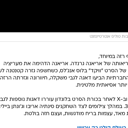
ות טוליפ אנטרטיינמנט
רזה במיוחד,
ריאותה של אריאנה גרנדה. אריאנה הדהימה את מעריציה
 הסרט "וויקד" בלוס אנג'לס, כשחשפה גזרה קטנטנה לעי
ברתיות הביעו דאגה לגבי משקלה, חיוורונה וגזרתה הרזה,
ותר אסיאתית מלטינית.
בנוסף, סרטונים שפורסמו ב-TikTok וב-X לאחר בכורת הסרט בלונדון עוררו דאגות נוספות לגבי
מצבה הבריאותי של הזמרת בת ה-31. במהלך צילומים לצד השחקנים סינתיה אריבו וג'ונתן ביילי,
 מאד, עצמות בריח מודגשות, ועצם חזה בולטת.