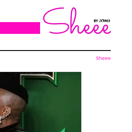
Sheee