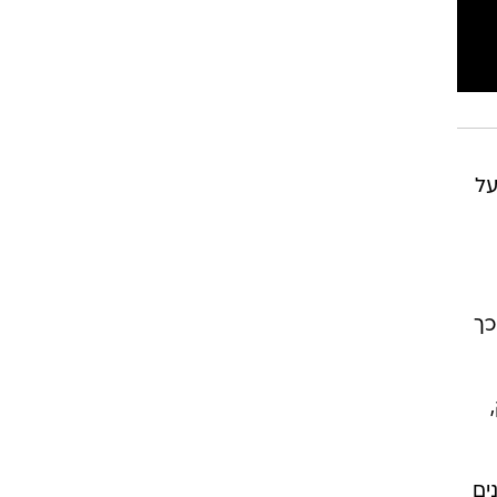
על
כך
ים