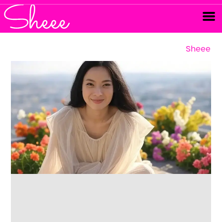
Sheee