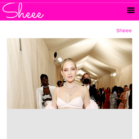
Sheee