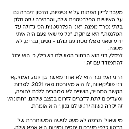
מעבר לדיון הפתוח על אינטימיות, הדסון דיברה גם
על האישיות הפלרטטנית שלה, והבהירה שזה חלק
בלתי נפרד ממנה. "אני הפלרטטנית הכי גדולה על
הפלנטה," היא צוחקת. "כל מי שאי פעם היה איתי
יודע שאני מפלרטטת עם כולם - נשים, גברים, לא
משנה.
למזלי, דני הוא הבחור המושלם בשבילי, כי הוא יכול
להתמודד עם זה."
הדני המדובר הוא לא אחר מאשר בן זוגה, המוזיקאי
דני פוג'יקאווה, לו היא מאורסת מאז 2021. למרות
הקשר המחייב, השניים לא ממהרים ללכת לחופה,
ומעדיפים לתת לדברים לזרום בקצב שלהם. "חתונה?
זה יקרה כשזה ירגיש לנו נכון," היא אומרת.
מי שאולי תרמה לא מעט לגישה המשוחררת של
הדסון כלפי מערכות יחסים ומיניות היא אמא שלה,