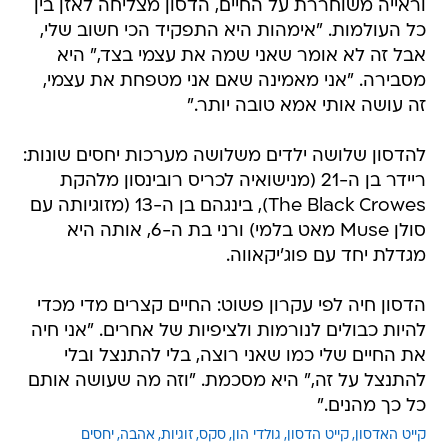
וראייה משוחררת על החיים, הדסון מצליחה לאזן בין
כל העולמות. "אימהות היא התפקיד הכי חשוב שלי,
אבל זה לא אומר שאני שמה את עצמי בצד," היא
מסבירה. "אני מאמינה שאם אני מטפחת את עצמי,
זה עושה אותי אמא טובה יותר."
להדסון שלושה ילדים משלושה מערכות יחסים שונות:
ריידר בן ה-21 (מנישואיה לכריס רובינסון מלהקת
The Black Crowes), בינגהם בן ה-13 (מזוגיותה עם
סולן Muse מאט בלמי) ורני בת ה-6, אותה היא
מגדלת יחד עם פוג'יקאווה.
הדסון חיה לפי עקרון פשוט: החיים קצרים מדי מכדי
להיות כבולים לנורמות ולציפיות של אחרים. "אני חיה
את החיים שלי כמו שאני רוצה, בלי להתנצל ובלי
להתנצל על זה," היא מסכמת. "וזה מה שעושה אותם
כל כך מהנים."
קייט האדסון
קייט הדסון
גולדי הון
סקס
זוגיות
אהבה
יחסים