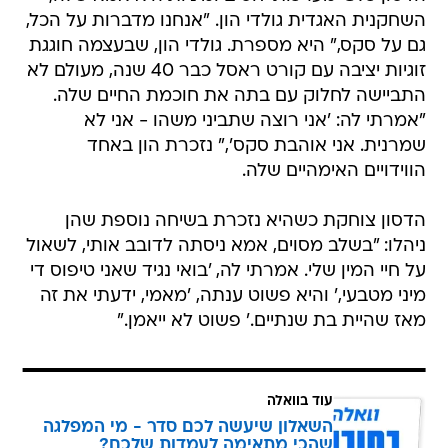
השחקנית האגדית גולדי הון. "אנחנו מדברות על הכל,
גם על סקס," היא מספרת. גולדי הון, שבעצמה חוגגת
זוגיות יציבה עם קורט ראסל כבר 40 שנה, מעולם לא
התביישה לחלוק עם בתה את חוכמת החיים שלה.
"אמרתי לה: 'אני רוצה שתביני משהו - אני לא
שמרנית. אני אוהבת סקס'," נזכרת הון באחד
הווידויים האימהיים שלה.
הדסון צוחקת כשהיא נזכרת בשיחה נוספת שהן
ניהלו: "בשלב מסוים, אמא ניסתה לדובב אותי, לשאול
על חיי המין שלי. אמרתי לה, 'בואי נגיד שאני טיפוס די
מיני מטבעי,' והיא פשוט ענתה, 'מאמי, ידעתי את זה
מאז שהיית בת שנתיים.' פשוט לא ייאמן."
עוד בוואלה
השאלון שיעשה לכם סדר - מי המפלגה
שהכי מתאימה לעמדות שלכם?