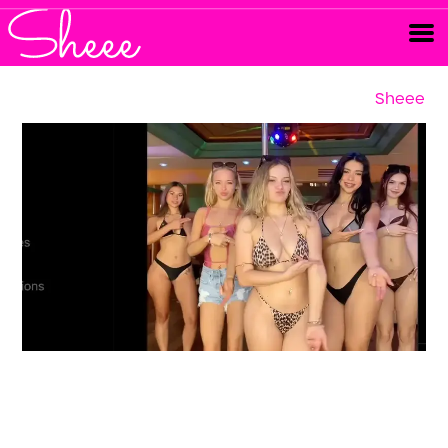
Sheee