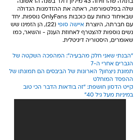
בתולה שהרוויחה 43 מיליון דולר בשנה הראשונה
שלה בפלטפורמה, ראתה את ההזדמנות הגדולה
שבאיחוד כוחות עם כוכבות OnlyFans נוספות. יחד
עם חברתה, היוצרת
איישה סופי
(22), הן הזמינו שש
נשים נוספות להצטרף לאחוזת הענק - והשאר, כמו
שאומרים, היסטוריה דיגיטלית.
"הבנתי שאני חלק מהבעיה": המהפכה השקטה של
הגברים אחרי ה-7
תמונת ניצחון? הארונות של הביבסים הם תמונתו של
ההפסד המוחלט
קייט הדסון חושפת: "זה בודאות הדבר הכי טוב
במיניות מעל גיל 40"