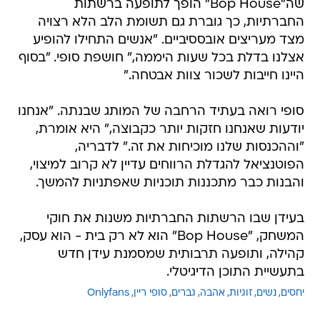
שה"Bop House" הופך לתופעה ברשתות
החברתיות, כך גוברת גם תשומת הלב הלא רצויה
מצד מעריצים אובססיביים. "אנשים התחילו להופיע
אצלנו בדלת בכל שעות היממה," חושפת סופי. "בסוף
היינו חייבות לשכור צוות אבטחה."
סופי רואה בעתיד הרחבה של המותג שבנתה. "אנחנו
יודעות שאנחנו חזקות יותר כקבוצה," היא אומרת,
"וההכנסות שלנו מוכיחות את זה." לדבריה,
הפוטנציאל להגדלת הרווחים עדיין לא קרוב למיצוי,
והבנות כבר מתכננות תוכניות שאפתניות להמשך.
בעידן שבו הרשתות החברתיות משנות את חוקי
המשחק, "Bop House" הוא לא רק בית - הוא עסק,
קהילה, ותופעה תרבותית שמסמנת עידן חדש
בתעשיית התוכן הדיגיטלי.
יחסים
נשים
זוגיות
אהבה
גברים
סופי ריין
Onlyfans