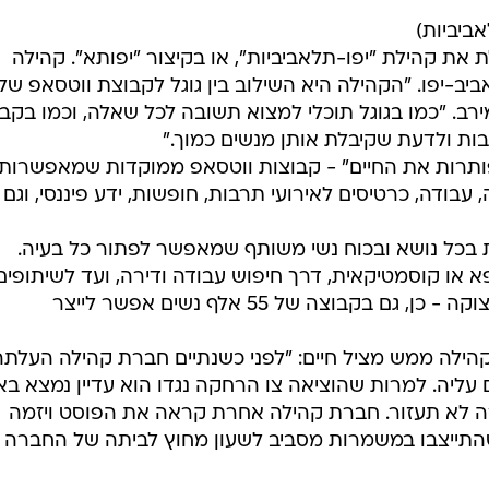
אביביות)
 אביב, מנהלת את קהילת "יפו-תלאביביות", או בקיצור "יפותא". קהילה
ת תל אביב-יפו. "הקהילה היא השילוב בין גוגל לקבוצת ווטסאפ של
רב. "כמו בגוגל תוכלי למצוא תשובה לכל שאלה, וכמו בקב
ות ולדעת שקיבלת אותן מנשים כמוך."
פותרות את החיים" - קבוצות ווטסאפ ממוקדות שמאפשרות
בודה, כרטיסים לאירועי תרבות, חופשות, ידע פיננסי, וגם
ת בכל נושא ובכוח נשי משותף שמאפשר לפתור כל בעיה.
א או קוסמטיקאית, דרך חיפוש עבודה ודירה, ועד לשיתופים
אינטימיים של פגיעות מיניות ומצבי מצוקה - כן, גם בקבוצה של 55 אלף נשים אפשר לייצר
לה ממש מציל חיים: "לפני כשנתיים חברת קהילה העלתה
עליה. למרות שהוציאה צו הרחקה נגדו הוא עדיין נמצא באי
לא תעזור. חברת קהילה אחרת קראה את הפוסט ויזמה
תייצבו במשמרות מסביב לשעון מחוץ לביתה של החברה