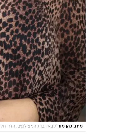
/
מירב כהן מור
באדיבות המצולמים, הדר דולן