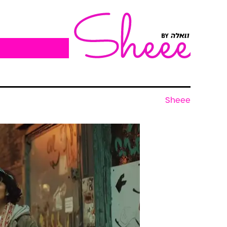
Sheee