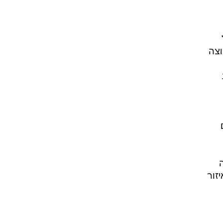
וצה
זור