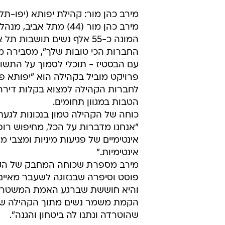
מירב כהן מור: קהילת יפותא (יפו-תל
מירב כהן מור (44) מתל
המונה כ-55 אלף נשים תושבו
החברות הכי טובות שלך", מסבירה מי
עם הבסטיז - תוכלי לסמוך על התשוב
פרויקט מוביל בקהילה הוא "יפותא 
לחברות הקהילה למצוא בקלות דירה, ע
הטבות במגוון תחומים.
כוחה של הקהילה טמון בנכונות לגע
"אנחנו מדברות על הכל, מחיפוש רופ
אינטימיות."
מירב מספרת שכוחה המחבק של הקהי
פוסט וסיפרה שבנזוגה לשעבר מאיים 
והיא חוששת שברגע האמת המשטרה 
הקמת משמר נשים מתוך הקהילה שה
שהוטרדה ונתנו לה ביטחון והגנה".