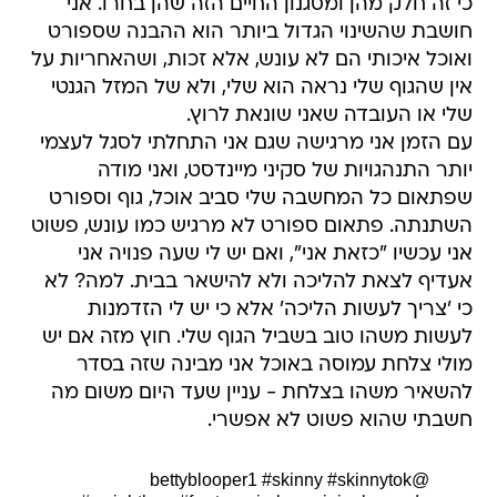
כי זה חלק מהן ומסגנון החיים הזה שהן בחרו. אני
חושבת שהשינוי הגדול ביותר הוא ההבנה שספורט
ואוכל איכותי הם לא עונש, אלא זכות, ושהאחריות על
אין שהגוף שלי נראה הוא שלי, ולא של המזל הגנטי
שלי או העובדה שאני שונאת לרוץ.
עם הזמן אני מרגישה שגם אני התחלתי לסגל לעצמי
יותר התנהגויות של סקיני מיינדסט, ואני מודה
שפתאום כל המחשבה שלי סביב אוכל, גוף וספורט
השתנתה. פתאום ספורט לא מרגיש כמו עונש, פשוט
אני עכשיו "כזאת אני", ואם יש לי שעה פנויה אני
אעדיף לצאת להליכה ולא להישאר בבית. למה? לא
כי 'צריך לעשות הליכה' אלא כי יש לי הזדמנות
לעשות משהו טוב בשביל הגוף שלי. חוץ מזה אם יש
מולי צלחת עמוסה באוכל אני מבינה שזה בסדר
להשאיר משהו בצלחת - עניין שעד היום משום מה
חשבתי שהוא פשוט לא אפשרי.
#skinny
#skinnytok
@bettyblooper1