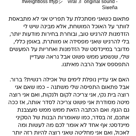
#weightloss
#fypシ゚viral
♬ original sound -
Siʁeña
פתאום כשאני מסתכלת על תפריט אני לא מתבאסת
לוותר על האוכל המושחת, אלא מבינה שיש לי
הזדמנות להרגיש טוב, ובוחרת בחירות מודעות יותר,
בלי להרגיש שאני מפסידה או מוותרת. באופן כללי,
מדובר במיינדסט של הזדמנות ואחריות על המעשים
שלי, שנשמע ממש פשוט אבל נראה שעדיין
התפספס אצל הרבה מאיתנו.
האם אני עדיין נופלת לימים של אכילה רגשית? ברור.
אבל פתאום התפיסה שלי משתנה - כמו שאם אני
רוצה בית נקי, אני צריכה לקום ולנקות, ואם אני רוצה
מיטה מסודרת אני פשוט צריכה לסדר אותה, אז ככה
גם הגוף. ואם הכתבה הזאת ממש ממש מעצבנת
אתכם, זה בסדר, כמו שאומרות הבנות של הסקיני
מיינדסט: אף אחד לא אומר לכם מה לעשות ומה
לאכול, ואם אני מחליטה שאני רוצה להיות רזה יותר