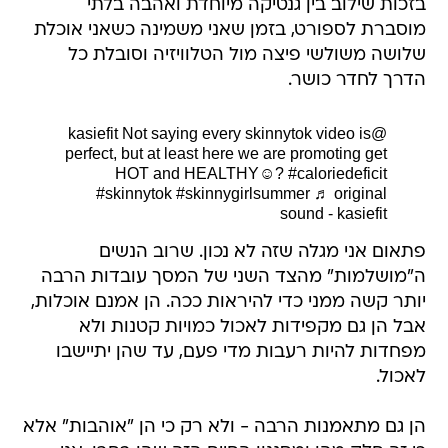
בזכות שילוב בין גנטיקה מיוחדת ואהבה בלתי
מוסברת לספורט, בזמן שאני משמינה כשאני אוכלת
שלושה משולשי פיצה מול הטלוויזיה וסובלת כל
הדרך לחדר כושר.
Not saying every skinnytok video is
@kasiefit
perfect, but at least here we are promoting get
HOT and HEALTHY☺️?
#caloriedeficit
#skinnytok
#skinnygirlsummer
♬ original
sound - kasiefit
פתאום אני מגלה שזה לא נכון. שרוב הנשים
ה"מושלמות" מהצד השני של המסך עובדות הרבה
יותר קשה ממני כדי להיראות ככה. הן אמנם אוכלות,
אבל הן גם מקפידות לאכול כמויות קטנות ולא
מפחדות להיות רעבות מדי פעם, עד שהן יתיישבו
לאכול.
הן גם מתאמנות הרבה - ולא רק כי הן "אוהבות" אלא