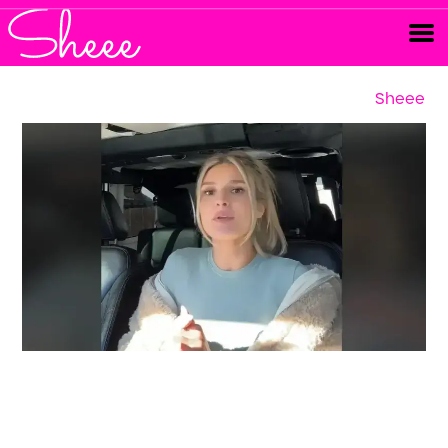
Sheee