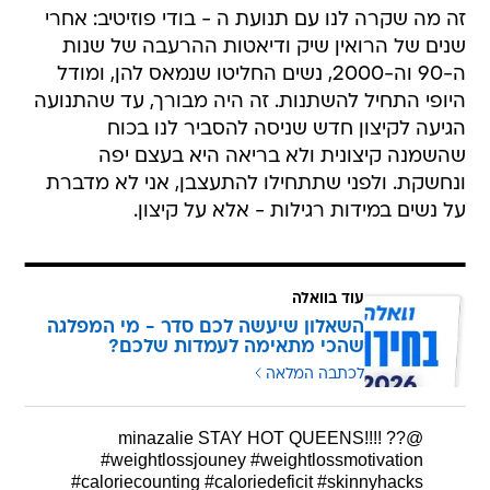
זה מה שקרה לנו עם תנועת ה - בודי פוזיטיב: אחרי
שנים של הרואין שיק ודיאטות ההרעבה של שנות
ה-90 וה-2000, נשים החליטו שנמאס להן, ומודל
היופי התחיל להשתנות. זה היה מבורך, עד שהתנועה
הגיעה לקיצון חדש שניסה להסביר לנו בכוח
שהשמנה קיצונית ולא בריאה היא בעצם יפה
ונחשקת. ולפני שתתחילו להתעצבן, אני לא מדברת
על נשים במידות רגילות - אלא על קיצון.
עוד בוואלה
השאלון שיעשה לכם סדר - מי המפלגה
שהכי מתאימה לעמדות שלכם?
לכתבה המלאה
STAY HOT QUEENS!!!! ??
@minazalie
#weightlossjouney
#weightlossmotivation
#caloriecounting
#caloriedeficit
#skinnyhacks