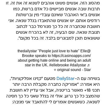
מהסוג הזה. אנשים פשוט אוהבים לשנוא זה את זה. זו
תרבות שבה אנשים מביישים כל אדם ברשת, כמו
אנשים ב'אי האהבה' שאינם עובדי מין וברשתות
רודפים אותם. יש אנשים שהתאבדו בגלל שנאה. אני
חושבת שכחברה זה כל כך מנורמל כבר לכתוב
תגובת שנאה. שם הבעיה, זה לא בהכרח אנשים
ששונאים תוכן למבוגרים בלבד. זה בכל מקום".
"People just love to hate" Elle
@thedailystar
Brooke speaks to https://casinoapps.com/
about getting hate online and being an adult
star in the UK.
#ellebrooke
#dailystar
♬
original sound - Star ⭐️
בשיחה עם ה-
DailyStar
מטעם "קזינו אפליקציות",
היא אמרה: "אמריקה כחברה מקבלת הרבה יותר
תכני 18+ מאשר בריטניה, אבל אני עדיין לא חושבת
שהמצב כל כך גרוע. אולי זה בגלל שאני כל כך חסינה
לשנאה. כשאנשים אומרים לי להתאבד אני מגיבה: