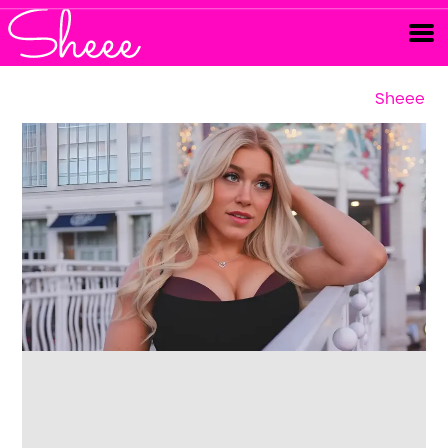
Sheee