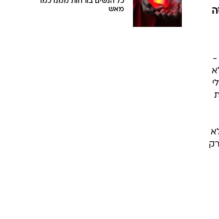
כל הנשים בורחות ממנו כמו
ה
מאש
-
א
י
ת
א
רק