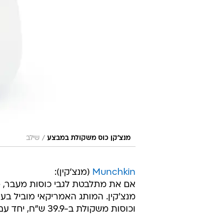
/
מנצ׳קן כוס משקולת במבצע
שילב
Munchkin
(מנצ'קין):
אם את מתלבטת לגבי כוסות מעבר, מ
מנצ'קין. המותג האמריקאי מוביל בע
וכוסות משקולת ב-39.9 ש"ח, יחד עם שלל מוצרים נוספים בהנחות משמעותיות.