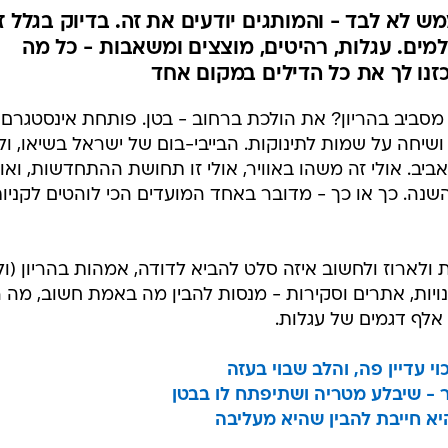
ש לא לבד - והמותגים יודעים את זה. בדיוק בגלל ז
ים. עגלות, רהיטים, מוצצים ומשאבות - כל מה
כזנו לך את כל הדילים במקום אחד
סביב בהריון? את הולכת ברחוב - בטן. פותחת אינסטגרם 
שיחה על שמות לתינוקות. הבייבי-בום של ישראל בשיאו, ול
ביב. אולי זה משהו באוויר, אולי זו תחושת ההתחדשות, ואול
 השנה. כך או כך - מדובר באחד המועדים הכי לוהטים לקניו
ולארוז ולחשוב איזה סלט להביא לדודה, אמהות בהריון (ול
ויות, אתרים וסקירות - מנסות להבין מה באמת חשוב, מה 
 אלף דגמים של עגלות.
י עדיין פה, והלב שבוי בעזה
- שיבלע מטריה ושתיפתח לו בבטן
 היא חייבת להבין שהיא מעליבה