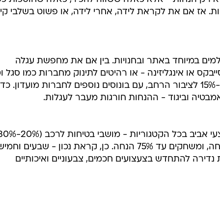
ות. אז אם את לקראת לידה, אחרי לידה, או פשוט בשלבי קינ
מים במיוחד באתר ובחנויות. בין אם את מחפשת עגלה
ותגים הכי נחשקים כמו Joolz, סייבקס או אינגליזינה - או רהיטים לתינוק מחברות כמו סגל 
רהיטים, תמצאי הנחות שמתחילות ב-15% לציבור הרחב, עם בונוסים נוספים לחברות מועדון. כ
מבטיה וביגוד - ההנחות חורגות מעבר לעגלות.
הרשת לא מפסיקה להפתיע עם מבצעי אביב בכל הקטגוריות - מושבי בטיחות לרכ
הנחה), עגלות Bugaboo ב-25% הנחה, ומשחקים עד 75% הנחה. כן, קראת נכון - שבעים וח
ת נדירה להתחדש בצעצועים חכמים, צבעוניים ואיכותיים