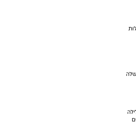
יה, פעילות
ת שלה
ילה
ים