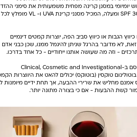
D) הראה כי שימוש יומיומי במסנן קרינה מפחית משמעותית את סימני ההז
כיווץ הגבות או כיווץ סביב הפה, יוצרות קמטים דינמיים
זאת, לא מדובר בהרגל שניתן להיגמל ממנו, שכן כבני אדם
רכזים - וזה מה שעושה אותנו ייחודיים - כל אחד בדרכו.
מה כן ניתן לעשות? לפי מחקר שפורסם ב-Clinical, Cosmetic and Investigational
D), טיפולים כמו בוטולינום טוקסין (בוטוקס) יכולים להאט את היווצרות הקמ
 אמנם מחליש את שרירי ההבעה, אך תחת ידיים מיומנות ל
ור קשת ההבעות - אם כי בצורה מתונה יותר.