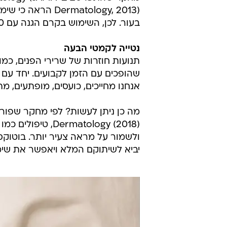
ermatology, 2013
בעור. לכן, השימוש בקרם הגנה עם SPF 30 ומעלה, המכיל מסנני קרינת UVA ו- VL מומלץ לכל גיל.
נטייה לקמטי הבעה
תנועות חוזרות של שרירי הפנים, כמו 
שהופכים עם הזמן לקבועים. יחד עם 
אנחנו מחייכים, כועסים, מופתעים, מת
ermatology (2018
ולשמור על מראה צעיר יותר. בוטוקס
יביא לשיתוקם המלא ויאפשר את שימ