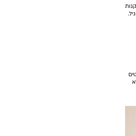
דקנות
טים
א