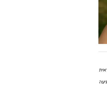
אית
פגיעה