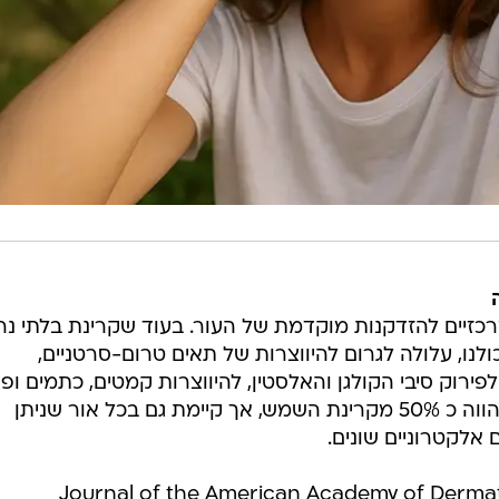
זיים להזדקנות מוקדמת של העור. בעוד שקרינת בלתי נר
נת UVB המוכרת לכולנו, עלולה לגרום להיווצרות של תאים טרום-סרטניים,
נה נראית (VL) גורמת לפירוק סיבי הקולגן והאלסטין, להיווצרות קמטים, כתמים ו
כללית במרקם העור קרינה נראית מהווה כ 50% מקרינת השמש, אך קיימת גם בכל אור שניתן
אלקטרוניים שונים.
Journal of the American Academy of Dermatology (JAMA