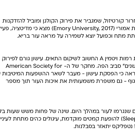
ר קורטיזול, שמגביר את פירוק הקולגן ומוביל להזדקנות
מוקדמת. מחקר שנערך באוניברסיטת אמורי (Emory University, 2017) מצא כי מדיטצ
תת מתח וכפועל יוצא לשמירה על מראה עור בריא.
אלכוהול מייבש את העור ומפחית את רמות ויטמין A החשוב לשיקום התאים. עישון גורם לפירוק
הקולגן והאלסטין וליצירת "קמטי מעשנים" סביב הפה. מחקר של ה- American Society for
Dermatologic Surgery () הראה כי הפסקת עישון - מעבר לשאר ההשפעות המיטיבו
וף - גם משפרת משמעותית את איכות העור תוך מספר
 שנגרמו לעור במהלך היום. שינה של פחות משש שעות בל
נקשרה במחקרים (2019, Sleep Journal) להופעת קמטים מוקדמת, עיגולים כהים מתחת לעיני
! נטפליקס יתאזר בסבלנות.