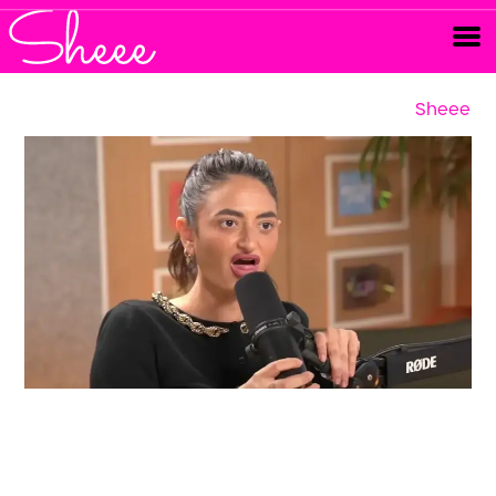
Sheee