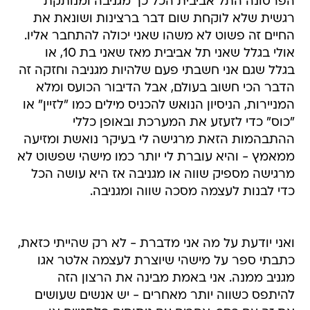
הפרסונה התל אביבית הכל כך מגניבה ומנותקת
רגשית שלא לוקחת שום דבר ברצינות ושונאת את
החיים זה פשוט לא משהו שאני יכולה להתחבר אליו.
אולי בגלל שאני תל אביבית מאז שאני בת 10, או
בגלל שגם אני חשבתי פעם שלהיות מגניבה וחזקה זה
הדבר הכי חשוב בעולם, אבל הדיבור הכועס ומלא
המניירות, הניסיון הנואש להכניס מילים כמו "לזיין" או
"כוס" כדי לזעזע את המערכת ובאופן כללי
ההתבהמות הזאת מרגישה לי בעיקר נואשת ומזיעה
ממאמץ - והיא עוברת לי יותר כמו מישהי שפשוט לא
מרגישה מספיק שווה או מגניבה אז היא עושה הכל
כדי לבנות לעצמה מסכה שווה ומגניבה.
ואני יודעת על מה אני מדברת - לא רק שהייתי כזאת,
כתבתי ספר על מישהי שיוצרת לעצמה אלטר אגו
מגניב ממנה. אני באמת מבינה את הרצון הזה
להיתפס כשווה יותר מאחרים - יש אנשים שעושים