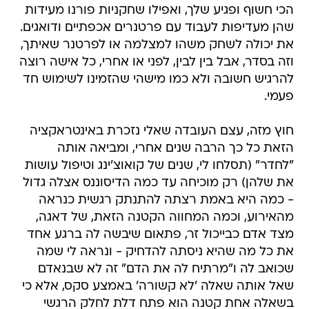
הכי חשוף ופגיע שלך, ואפילו שחקניות פורנו מעידות
שהן מעדיפות לעבוד עם פרטנרים אכפתיים ודואגים.
את יכולה לשחק משהו למצלמה או לפרטנר שאיתך,
וזה בסדר, אבל בין לבין, לפני או אחרי, כל אישה רוצה
להרגיש חשובה ולא כמו מישהי שהזמינו לשימוש חד
פעמי.
חוץ מזה, עצם העובדה שאלי נזכרת באינטראקציה
הזאת כל כך הרבה שנים אחרי, ומביאה אותה
"לחדר" (תסלחו לי, שנים של קואוצ'ינג וטיפול עושות
את שלהן) רק מוכיחה עד כמה הדיסוננס אצלה גדול
- כמה היא באמת רצתה להתנתק רגשית כנראה
מהאירוע, וכמה המחווה הקטנה הזאת, של דאגה,
מצד אדם כבייכול זר, פתאום שיבשה לה ברגע אחד
את כל מה שהיא ניסתה להדחיק - ונראה לי שמה
שכואב לה ו"מרתיח לה את הדם" זה לא שבנאדם
שאל אותה שאלה 'לא קשורה' באמצע סקס, אלא כי
בשאלה אחת קטנה הוא פתח דלת לחלק הרגשי