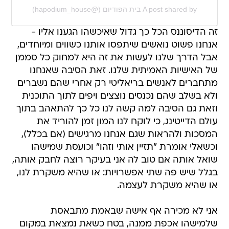
A post shared by בית הפודיום (@hapodium_house)
זה הדיסוננס הכל כך גדול שאיכשהו הגענו אליו -
אנחנו פשוט נואשים שיתפסו אותנו כשווים ומיוחדים,
אבל הדרך שלנו לעשות את זה היא למחוק כל סממן
של האישיות האמיתית שלנו. זאת הסיבה שאנחנו
מתחברים לאנשים בריאליטי רק אחרי שהם נשברים
ולא בשלב שהם נכנסים נוצצים ויפים לתוך התוכנית
וזאת גם הסיבה למה קשה לנו כל כך להתאהב בתוך
עולם הדייטינג, כי לוקח לנו המון זמן להוריד את
המסכות ולהראות שגם אנחנו מרגישים (אם בכלל),
וכשאלי אומרת "תזיין אותי וזהו" וכועסת שמישהו
שואל אותה אם טוב לה אני בעיקר רוצה לחבק אותה,
בגלל שיש פה שתי אפשרויות: או שהיא משקרת לנו,
או שהיא משקרת לעצמה.
אני לא מכירה אף אישה שבאמת מתבאסת
שלמישהו אכפת ממנה, בטח כשאת נמצאת במקום