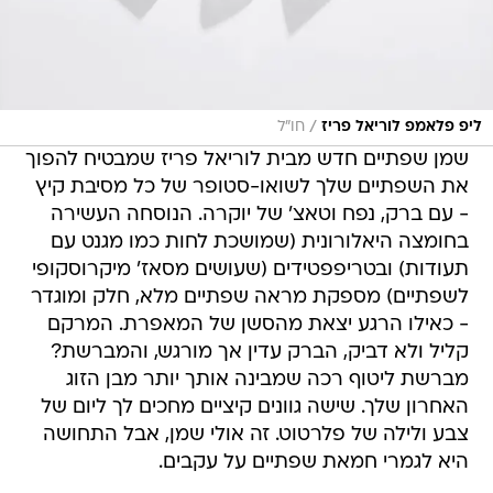
/
ליפ פלאמפ לוריאל פריז
חו״ל
שמן שפתיים חדש מבית לוריאל פריז שמבטיח להפוך
את השפתיים שלך לשואו-סטופר של כל מסיבת קיץ
- עם ברק, נפח וטאצ' של יוקרה. הנוסחה העשירה
בחומצה היאלורונית (שמושכת לחות כמו מגנט עם
תעודות) ובטריפפטידים (שעושים מסאז' מיקרוסקופי
לשפתיים) מספקת מראה שפתיים מלא, חלק ומוגדר
- כאילו הרגע יצאת מהסשן של המאפרת. המרקם
קליל ולא דביק, הברק עדין אך מורגש, והמברשת?
מברשת ליטוף רכה שמבינה אותך יותר מבן הזוג
האחרון שלך. שישה גוונים קיציים מחכים לך ליום של
צבע ולילה של פלרטוט. זה אולי שמן, אבל התחושה
היא לגמרי חמאת שפתיים על עקבים.