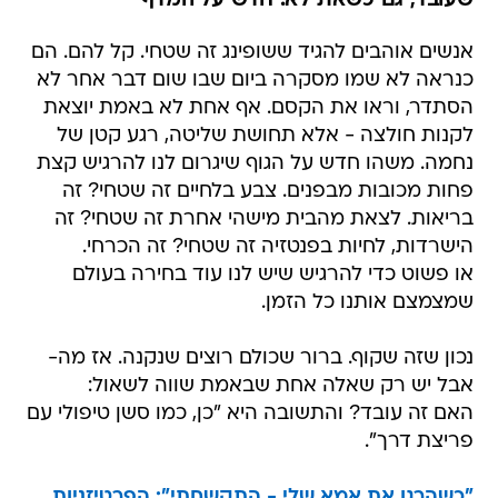
שעובד, גם כשאת לא. חדש על המדף
אנשים אוהבים להגיד ששופינג זה שטחי. קל להם. הם
כנראה לא שמו מסקרה ביום שבו שום דבר אחר לא
הסתדר, וראו את הקסם. אף אחת לא באמת יוצאת
לקנות חולצה - אלא תחושת שליטה, רגע קטן של
נחמה. משהו חדש על הגוף שיגרום לנו להרגיש קצת
פחות מכובות מבפנים. צבע בלחיים זה שטחי? זה
בריאות. לצאת מהבית מישהי אחרת זה שטחי? זה
הישרדות, לחיות בפנטזיה זה שטחי? זה הכרחי.
או פשוט כדי להרגיש שיש לנו עוד בחירה בעולם
שמצמצם אותנו כל הזמן.
נכון שזה שקוף. ברור שכולם רוצים שנקנה. אז מה-
אבל יש רק שאלה אחת שבאמת שווה לשאול:
האם זה עובד? והתשובה היא "כן, כמו סשן טיפולי עם
פריצת דרך".
"כשהרגו את אמא שלי - התקשחתי": הפרטיזניות