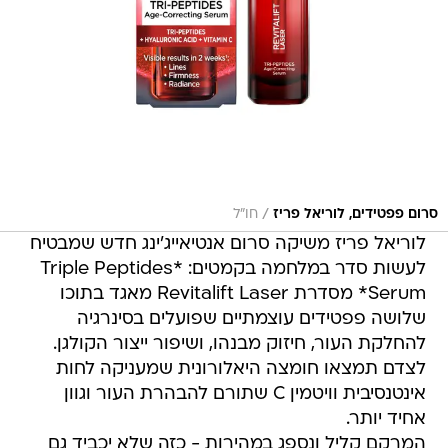
/
סרום פפטידים, לוריאל פריז
חו״ל
לוריאל פריז משיקה סרום אנטיאייג'ינג חדש שמבטיח
לעשות סדר במלחמה בקמטים: *Triple Peptides
Serum* מסדרת Revitalift Laser מאגד בתוכו
שלושה פפטידים עוצמתיים שפועלים בסינרגיה
להחלקת העור, חיזוק מבנהו, ושיפור ייצור הקולגן.
לצדם תמצאו חומצה היאלורונית שמעניקה לחות
אינטנסיבית וויטמין C שתורם להבהרת העור וגוון
אחיד יותר.
המרקם קליל ונספג במהירות - כזה שלא יכביד גם