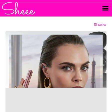
Sheee