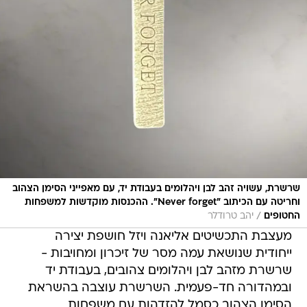
שרשרת, עשויה זהב לבן ויהלומים בעבודת יד, עם מאפייני הסימן הצהוב
וחריטה עם הכיתוב "Never forget". ההכנסות מוקדשות למשפחות
/
החטופים
יהב טרודלר
מעצבת התכשיטים אליאנה ויזל חושפת יצירה
ייחודית שנושאת עמה מסר של זיכרון ומחויבות -
שרשרת מזהב לבן ויהלומים צהובים, בעבודת יד
ובמהדורה חד-פעמית. השרשרת עוצבה בהשראת
הסימן הצהוב כסמל להזדהות עם משפחות