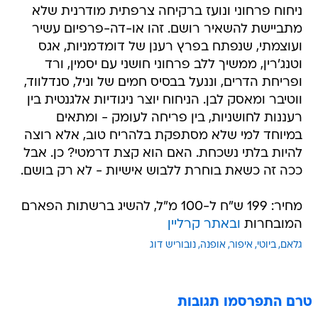
ניחוח פרחוני ונועז ברקיחה צרפתית מודרנית שלא
מתביישת להשאיר רושם. זהו או-דה-פרפיום עשיר
ועוצמתי, שנפתח בפרץ רענן של דומדמניות, אגס
וטנג'רין, ממשיך ללב פרחוני חושני עם יסמין, ורד
ופריחת הדרים, וננעל בבסיס חמים של וניל, סנדלווד,
ווטיבר ומאסק לבן. הניחוח יוצר ניגודיות אלגנטית בין
רעננות לחושניות, בין פריחה לעומק - ומתאים
במיוחד למי שלא מסתפקת בלהריח טוב, אלא רוצה
להיות בלתי נשכחת. האם הוא קצת דרמטי? כן. אבל
ככה זה כשאת בוחרת ללבוש אישיות - לא רק בושם.
מחיר: 199 ש"ח ל-100 מ"ל, להשיג ברשתות הפארם
המובחרות
ובאתר קרליין
גלאם
ביוטי
איפור
אופנה
נובוריש דוג
טרם התפרסמו תגובות