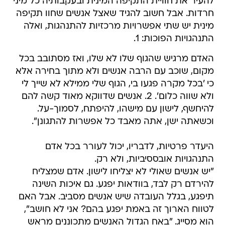
להעיר את חוויית התקיפה המינית ובעקבותיה כל מיני
חרדות. אבל חשוב להגיד שאצל אנשים שחוו תקיפה
מינית יש שתי אפשרויות מרכזיות להתנהגות, ואלה
התנהגויות הפוכות: 1.
האדם מרגיש שהגוף שלו לא שלו, ואז מסתובב בכל
מקום, שוכב עם הרבה אנשים ולא מתוך בחירה אלא
כי 'בכל מקרה פגעו בי, הגוף שלי ממילא לא שייך לי
ולא שווה כלום'. 2. אנשים שדווקא מאוד קשה להם
להיחשף, לישון עם מישהו, להיפתח, לסמוך-על.
וכשאתה ישן, אתה מאבד כל אפשרות להתגונן".
היעדר פרטיות, לדבריו, יכול לעורר בכל אדם
התנהגויות אובססיביות, ולא רק.
"יש אנשים שאולי לא יצליחו לישון. אדם שמצליח
להירדם רק לבד, בוודאות יפגע. גם איכות השינה
תיפגע, בגלל העובדה שיש אנשים מסביב. אבל האם
לטווח הארוך זה באמת יפגע בהם? אני לא חושב",
הוא מסייג. "באח הגדול האנשים מתכוננים מראש