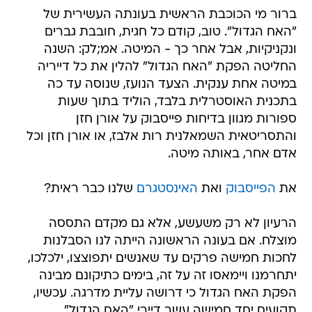
ברור מי הכוכבת הראשית בעונתה העשירית של
"האח הגדול". טוב, קודם כל חגית, חובבת גברים
ונקניקיות, אבל אחר כך - המיטה. אמ;לק: השנה
החליטה הפקת "האח הגדול" להלין את כל דייריה
במיטה אחת ענקית. הצעד הנועז, שנוסה עד כה
בתכנית האוסטרלית בלבד, הוליד בתוך שעות
ספורות מגוון בדיחות פייסבוק על אורן חזן
והתסריטאית השמאלנית רות אלבז, או אורן חזן וכל
אדם אחר, באותה מיטה.
את
הפייסבוק
ואת
האינסטגרם
שלנו כבר ראית?
הרעיון לא רק משעשע, אלא גם מקדם התססה
מוצלח. אם בעונה הראשונה הייתה לנו הסבלנות
לחכות חמישה פרקים עד שאנשים יתפוצצו, ילכלכו,
יתחרמנו ויימאסו זה על זה, בימים כתיקונם מבינה
הפקת האח הגדול כי דרושה עליית מדרגה. עכשיו,
תקועים יחד חמישה עשר דיירי "האח הגדול"