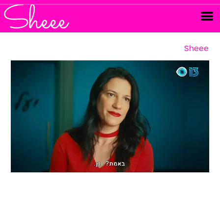
Sheee