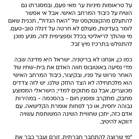
על טראומות מיניות ער מאי פעם, ובמסגרתו גם
השיח על כיבוד המרחב האישי. אבל אי אפשר
להתעלם מהקונטקסט של "האח הגדול", תכנית שאם
לומר בעדינות, מעולם לא חרטה על דגלה טוב-טעם.
מי שהולך לריאליטי בכלל וספציפית לזה, מגיע מוכן
להתפלש בתרכיז מיץ זבל.
כמו כן, אנחנו לא בריטניה. ישראל היא מדינה שבה
מדי נסיעה באוטובוס חווה האדם את בית-שחיו של
האחר פרוש על פניו, ובקיצור, כיבוד המרחב האישי
הוא מלכתחילה לא הצד החזק שלנו. יש לזה צדדים
מכוערים, אבל גם מתוקים למדי; הישראלי הממוצע
מחבק, מתקרב ומפגין חום - בהסכמה - במהירות
גבוהה יחסית, או כך לפחות אומרת הקלישאה. עם
אדם כזה, יתכן שחוויית השינה המשותפת עשויה
דווקא להיטיב.
"מי שרוצה להתחבר חברתית, זורם ועבר כבר את