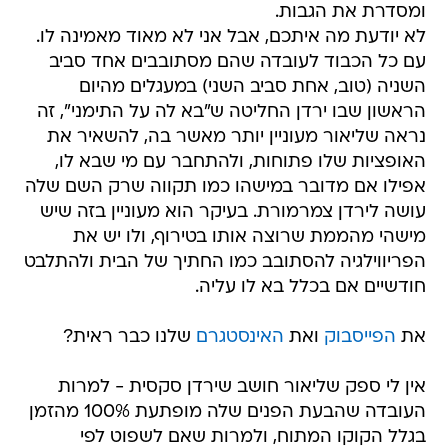
ומסדרת את הגבות.
לא יודעת מה איתכם, אבל אני לא מאוד מאמינה לו.
עם כל הכבוד לעובדה שהם מסתובבים אחד סביב
השניה (טוב, אחת סביב השני) במעגלים מהיום
הראשון שבו ירדן החליטה ש"בא לה על התימני", זה
נראה שליאור מעוניין יותר מאשר בה, להשאיר את
האופציות שלו פתוחות, ולהתחבר עם מי שבא לו,
אפילו אם מדובר במישהו כמו תקווה שרק השם שלה
עושה לירדן צמרמורת. בעיקר הוא מעוניין בזה שיש
מישהי מהממת שרוצה אותו בטירוף, ולו יש את
הפריווילגיה להסתובב כמו החתיך של הבית ולהתלבט
חודשיים אם בכלל בא לו עליה.
את
הפייסבוק
ואת
האינסטגרם
שלנו כבר ראית?
אין לי ספק שליאור חושב שירדן סקסית - למרות
העובדה שהבעת הפנים שלה מופתעת 100% מהזמן
בגלל הקוקו המתוח, ולמרות שאם לשפוט לפי