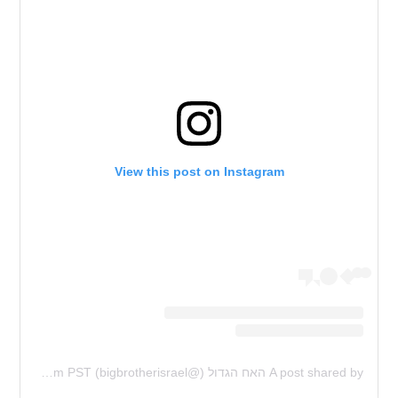
View this post on Instagram
A post shared by האח הגדול (@bigbrotherisrael)
on
Jan 18, 2020 at 12:56pm PST