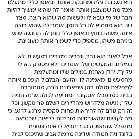
היא נשכבת עליו ומחבקת אותו), ובאופן כללי מתעלם
מכל מה שמעצבן אותה ואומר לה שהוא ימשיך להיות
חבר של מי שבא לו ולעשות מה שהוא רוצה. מצד
שני הוא מחמיא לה כל הזמן, אומר לה שהוא רוצה
איתה משהו בחוץ ובאופן כללי נותן לה תחושה שיש
ביניהם משהו, מספיק כדי לשמור אותה מעוניינת.
אבל ליאור הוא גבר, וגברים נמדדים במעשים, לא
במילים. והמעשים שלו אומרים "לא מספיק בא לי
עלייך". ירדן נאחזת במילים שלו ומתעלמת
מהמעשים, מאמינה לו, והזעם והבלבול הופכים אותה
למפלצת נטולת רסן שמארגנת חרם, מסתובבת
בבית כמו פבלו אסקובר ומודיעה לכולם ש"זה הבית
שלי", נגיעה מלדרוש מהדיירים לשלם פרוטקשן, וכל
זה רק גורם לה להיראות פחות סקסית מרגע לרגע, כי
מה לעשות שהאגרסיות מורידות לליאור, שכנראה
מתפלל שההפקה כבר תביא לו איזה צפונית
בלונדינית חמודה ועדינה מרמת אביב שתיכנס לבית