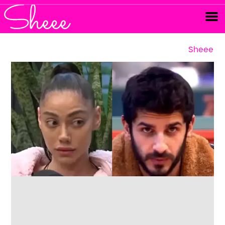
Sheee