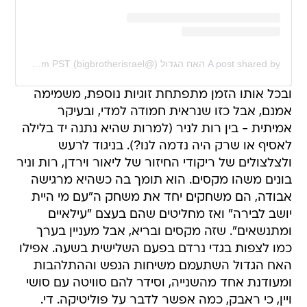
A post shared by האח הגדול (@bigbrotherisrael)
on
Jan 18, 2020 at 8:50am PST
ובכל אותו הזמן מתפתחת זוגיות נוספת, משמימה
אמנם, אבל כזו שנראית חמודה למדי, ובעיקר
אמיתית - בין רות לניר (למרות שהיא נתנה יד בלילה
לאסיף או שרק היה נדמה לנו?). בניגוד לרעש
ולצלצולים של ריקודי החיזור של ליאור וירדן, רות וניר
בונים משהו מקסים. הוא תומך בה כשהיא מרגישה
אבודה, הם משחקים יחד את משחק ה"עם מי היית
יושב לבירה" ואז מחליטים שהם בעצם "עילאיים
ומתנשאים". שזה מקסים ובריא, אבל מעניין בערך
כמו לצפות בגדי נרדם בפעם השלישית בשעה. אפילו
האח הגדול השתעמם משיחות הנפש וההתלהבות
ומעודנת אחד מהשנייה, וסידר להם סוויטה עם סושי
ויין, כי ראבק, כמה אפשר לדבר על פוליטיקה. די.