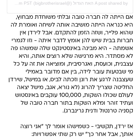
A post shared by האח הגדול (@bigbrotherisrael)
on
Jan 17, 2020 at 12:43am PST
אם הייתה לה חברה טובה ובלתי משוחדת מבחוץ,
היא כנראה הייתה מושיבה אותה לשיחה ואומרת לה
שהוא פלייר, ושזה הזמן להתקדם. אבל לירדן אין
חברות בבית שיש להן אומץ לדבר איתה - וזו לגמרי
אשמתה - היא מבינה באינסטינקט שלה שמשהו פה
לא מסתדר. היא מרגישה שלא רוצים אותה, והיא
עצבנית, וכועסת, ואגרסיבית, ומוציאה את זה על כל
מי שבטעות עובר לידה, בין אם מדובר באמילי
שעצבנה לרגע את רונן וזכתה לביס, או במישל, שירדן
החליטה שצריך להרוג (לא נורא, אגב, מישל יצאה
לעולם שכולו השקות, 100,000 עוקבים באינסטוש
ועתיד זוהר ומלא השקות בתור חברה טובה של
קסניה טרנטול ודנית גרינברג).
אז ירדן, תקשיבי - כשמישהו אומר לך "אני רוצה
אותך, אבל אחר כך" יש רק שתי אפשרויות: