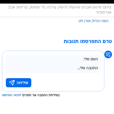
צילום: סרטון חובבים שהועלה לרשת, עריכה: גדי וינסוטק, קריינות: אביב
אברמוביץ'
האח הגדול
אורן חזן
טרם התפרסמו תגובות
בשליחת התגובה אני מסכים
לתנאי השימוש