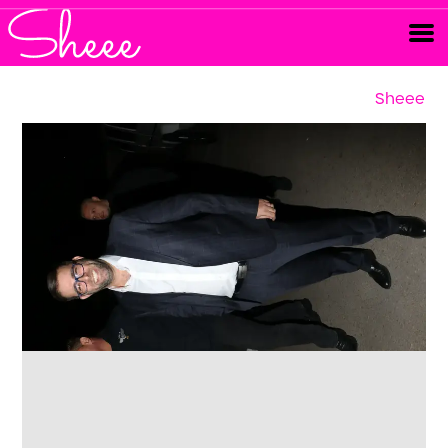
Sheee