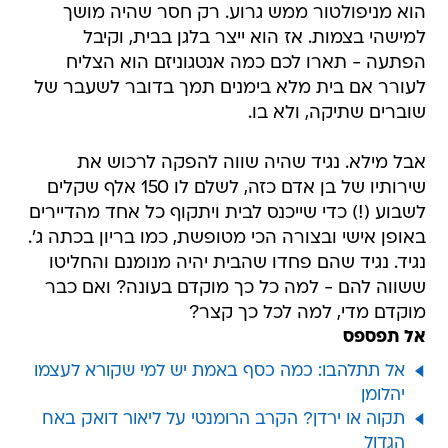
הוא מניפולטור ממש גרוע. רק חסר שהיה מושך
למישהי בצמות. אז הוא ייצר בלגן בבית, וקיבל
הפתעה - תארו לכם כמה אנטגוניזם הוא הצליח
לעורר אם בית מלא בימנים תמך בדובר לשעבר של
שוברים שתיקה, ולא בו.
אבל מילא. נגיד שהיה שווה להפקה לרכוש את
שירותיו של בן אדם כזה, לשלם לו 150 אלף שקלים
לשבוע (!) כדי שייכנס לבית ויתקוף כל אחד מהדיירים
באופן אישי ובצורה הכי מטופשת, כמו בריון בכתה ג'.
נגיד. נגיד שהם פחדו שהבית יהיה מנומנם והחליטו
ששווה להם - למה כל כך מוקדם בעונה? ואם כבר
מוקדם מדי, למה לכל כך קצר?
אל תפספס
אל תתלהבו: כמה כסף באמת יש למי שקורא לעצמו
יהלומן
תקוה או ירדן? הקרב הרומנטי על ליאור דואק באח
הגדול