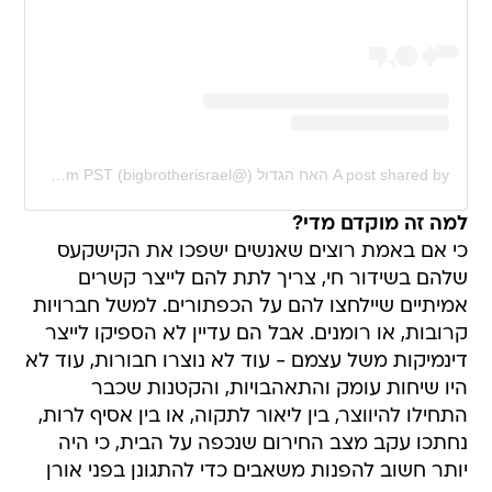
A post shared by האח הגדול (@bigbrotherisrael)
on
Jan 12, 2020 at 3:52am PST
למה זה מוקדם מדי?
כי אם באמת רוצים שאנשים ישפכו את הקישקעס
שלהם בשידור חי, צריך לתת להם לייצר קשרים
אמיתיים שיילחצו להם על הכפתורים. למשל חברויות
קרובות, או רומנים. אבל הם עדיין לא הספיקו לייצר
דינמיקות משל עצמם - עוד לא נוצרו חבורות, עוד לא
היו שיחות עומק והתאהבויות, והקטנות שכבר
התחילו להיווצר, בין ליאור לתקוה, או בין אסיף לרות,
נחתכו עקב מצב החירום שנכפה על הבית, כי היה
יותר חשוב להפנות משאבים כדי להתגונן בפני אורן