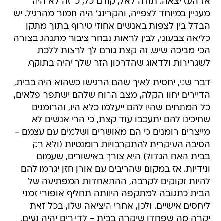
אז העז יצאה. תודה לאל, קודם כל, כי זה לא היה
מעניין במיוחד לצפייה, והקרינג' היה חמור מהרגיל. יש
הבדל בין לצפות באנשים אחוזי טירוף בתוך מתקן
כליאה צבעוני, לבין לראות נבחר ציבור מתנהג בצורה
הכי מביכה שיש. זה קצת גורם לך לרצות ללכת
לשגרירות ולדאוג שהדרכון הזר שלך יהיה בתוקף.
דבר שני, יחסית לאיך שהם הרגישו כשהוא היה בבית,
הדיירים יחוו הקלה, מצב הרוח שלהם ישתפר פלאים,
כל המתחים שהיו להם ייעלמו כלא היו, והרומנים
שחיכינו להם יתעכבו עוד קצת, כי הרי אנשים לא
מייצרים רומנים כי הם מאושרים ושלמים עם עצמם -
הסיבה העיקרית להתקרבויות רומנטיות (ולא רק
בבית האח הגדול) היא צורך באישורים, שעמום
ונידיות. אז במקום שהריבים עם אורן חזן יגרמו להם
להיות זקוקים לקרבה, ההתאחדות המפתיעה של
הבית כתגובה למתקפה היוותה תחליף אופורי זמני
ליחסים אישיים. ולכן, אחרי היציאה שלו, בכל זאת
יקרה מה שפחדו שיקרה בבית - לדיירים יהיה נעים,