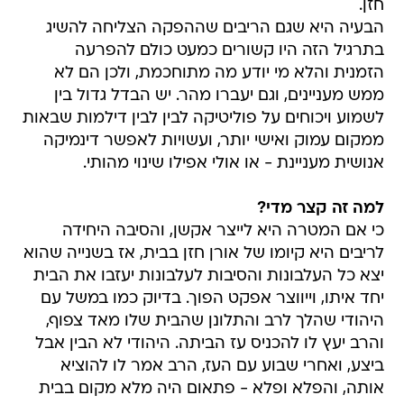
חזן.
הבעיה היא שגם הריבים שההפקה הצליחה להשיג
בתרגיל הזה היו קשורים כמעט כולם להפרעה
הזמנית והלא מי יודע מה מתוחכמת, ולכן הם לא
ממש מעניינים, וגם יעברו מהר. יש הבדל גדול בין
לשמוע ויכוחים על פוליטיקה לבין לבין דילמות שבאות
ממקום עמוק ואישי יותר, ועשויות לאפשר דינמיקה
אנושית מעניינת - או אולי אפילו שינוי מהותי.
למה זה קצר מדי?
כי אם המטרה היא לייצר אקשן, והסיבה היחידה
לריבים היא קיומו של אורן חזן בבית, אז בשנייה שהוא
יצא כל העלבונות והסיבות לעלבונות יעזבו את הבית
יחד איתו, וייווצר אפקט הפוך. בדיוק כמו במשל עם
היהודי שהלך לרב והתלונן שהבית שלו מאד צפוף,
והרב יעץ לו להכניס עז הביתה. היהודי לא הבין אבל
ביצע, ואחרי שבוע עם העז, הרב אמר לו להוציא
אותה, והפלא ופלא - פתאום היה מלא מקום בבית