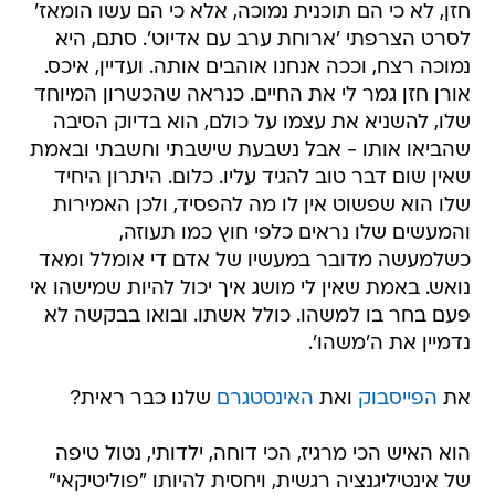
חזן, לא כי הם תוכנית נמוכה, אלא כי הם עשו הומאז'
לסרט הצרפתי 'ארוחת ערב עם אדיוט'. סתם, היא
נמוכה רצח, וככה אנחנו אוהבים אותה. ועדיין, איכס.
אורן חזן גמר לי את החיים. כנראה שהכשרון המיוחד
שלו, להשניא את עצמו על כולם, הוא בדיוק הסיבה
שהביאו אותו - אבל נשבעת שישבתי וחשבתי ובאמת
שאין שום דבר טוב להגיד עליו. כלום. היתרון היחיד
שלו הוא שפשוט אין לו מה להפסיד, ולכן האמירות
והמעשים שלו נראים כלפי חוץ כמו תעוזה,
כשלמעשה מדובר במעשיו של אדם די אומלל ומאד
נואש. באמת שאין לי מושג איך יכול להיות שמישהו אי
פעם בחר בו למשהו. כולל אשתו. ובואו בבקשה לא
נדמיין את ה'משהו'.
את
הפייסבוק
ואת
האינסטגרם
שלנו כבר ראית?
הוא האיש הכי מרגיז, הכי דוחה, ילדותי, נטול טיפה
של אינטיליגנציה רגשית, ויחסית להיותו "פוליטיקאי"