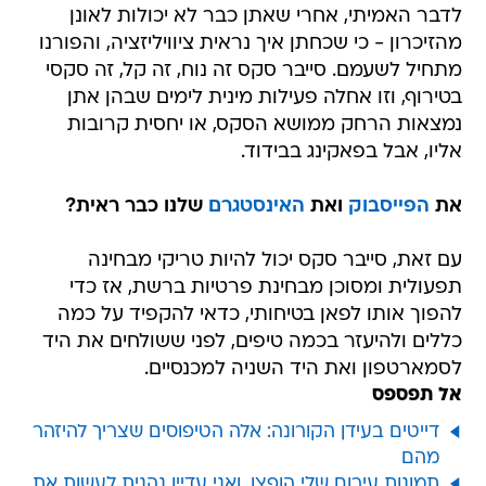
לדבר האמיתי, אחרי שאתן כבר לא יכולות לאונן
מהזיכרון - כי שכחתן איך נראית ציוויליזציה, והפורנו
מתחיל לשעמם. סייבר סקס זה נוח, זה קל, זה סקסי
בטירוף, וזו אחלה פעילות מינית לימים שבהן אתן
נמצאות הרחק ממושא הסקס, או יחסית קרובות
אליו, אבל בפאקינג בבידוד.
את
הפייסבוק
ואת
האינסטגרם
שלנו כבר ראית?
עם זאת, סייבר סקס יכול להיות טריקי מבחינה
תפעולית ומסוכן מבחינת פרטיות ברשת, אז כדי
להפוך אותו לפאן בטיחותי, כדאי להקפיד על כמה
כללים ולהיעזר בכמה טיפים, לפני ששולחים את היד
לסמארטפון ואת היד השניה למכנסיים.
אל תפספס
דייטים בעידן הקורונה: אלה הטיפוסים שצריך להיזהר
מהם
תמונות עירום שלי הופצו, ואני עדיין נהנית לעשות את