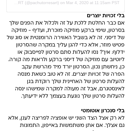
A post shared by Pachu M. Torres ART (@pachutorresart)
on
Mar 4, 2020 at 11:15am PST
בלי זכויות יוצרים
אם כבר החלטת ללכת על זה ולכלול את הפנים שלך
בסרטון, שימי ברקע מוזיקה מוכרת, ועדיף - מוזיקה
של דיסני. זה לא בשביל האווירה הרומנטית או סוג של
פטיש מוזר, אלא כדי להגן עליך במקרה שהסרטון
ידלוף. איך? נסו להעלות סתם סרטון לפייסבוק או
ליוטיוב עם מוזיקה של דיסני ברקע ולראות מה קורה.
כן, ניחשתן נכון, הסרטון יורד מיד מהרשת עקב
הפרה של זכויות יוצרים. זה לא טוב כשאת מנסה
להעלות סרטון של האחיינית שלך רוקדת בגן
לאינסטגרם, אבל זה מעולה למקרה שמישהו ינסה
להעלות סרטון שלך נוגעת בעצמך ללא ידיעתך.
בלי סנכרון אוטומטי
לא רק אצל הצד השני יש אופציה לפריצה לענן, אלא
גם אצלך. אם אתן משתמשות באייפון, התמונות