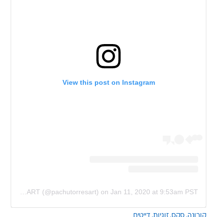
View this post on Instagram
A post shared by Pachu M. Torres ART (@pachutorresart)
on
Jan 11, 2020 at 9:53am PST
קורונה
סקס
זוגיות
דייטים