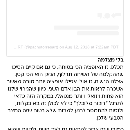
A post shared by Pachu M. Torres ART (@pachutorresart)
on
Aug 12, 2018 at 7:22am PDT
בלי מצלמה
תכלס, זו האופציה הכי בטוחה, כי גם אם קיים הסיכוי
שההקלטה של השיחה תדלוף, הנזק הוא הכי קטן.
אצלנו הנשים, זו אולי אפילו אופציה יותר טובה מאשר
אשכרה לראות את הבן אדם השני, כיוון שהגירוי שלנו
הוא פחות ויזואלי ויותר מנטאלי. במקרה הזה כדאי
לתרגל "דיבור מלוכלך" כי לא לכולן זה בא בקלות,
ולנסות להתמסר לרגע למרות שלא בטוח שזה המצב
הטבעי שלכן.
כמובן שזה צריך להתאים גם לצד השני, ולקוות שהוא