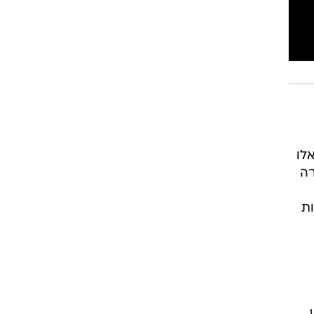
לו
רה
ות