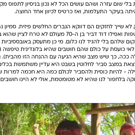
ים חשופות בלי שום עזרה ושהם עושים הכל לא נכון בניסיון לתפוס מק
תה בעיקר התעלמות, ואז כרטיס לכיוון אחד החוצה.
 שייך לחזקים הם דווקא הגברים החלשים פיזית. סמיון נ
כאילו הוא בכלל הגיע לאי לשזף שפשפות ואפילו דוד דביר בן ה-70 מעולם לא טרח לצי
קום שלהם בלי להגיד לנו כלום. מי כן מתעסק באובססיביות
לאי כועסת על כולם שהם חושבים שהיא בלונדינית טיפשה (א
כה, כך שיש מצב שהיא הגיעה עם ההנחה הזו מהבית). ג
צאת במצב סביר לחלוטין בשבט היא עדיין משתמשת בכלים
ה - להיות כוסית ולהסביר לכולם כמה היא חכמה למרות ש
וקה בלחפור לנו שהיא לא מטומטמת, אולי לא היינו חושבים 