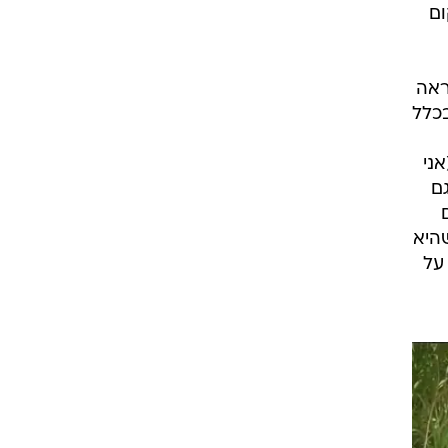
ום
ראה
ין שהוא בכלל
ני
ם
היא
על