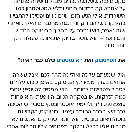
מקסים בזה ששלושה גברים מנהלים שיחה פתוחה
על אסתטיקה במקום כוחני ומלא טסטוסטרון כמו
הישרדות. אולי הגיע הזמן שגם נשים יפסיקו להתבייש
בהזרקות שלהם וייקחו דוגמה מהגברים האלה. ואחרי
שזה נאמר, בואו נדבר על תחליך הבוטוקס החדש
והמשופר - הוא עושה בדיוק את אותה פעולה, רק
יותר טוב.
את
הפייסבוק
ואת
האינסטגרם
שלנו כבר ראית?
אולי שמעתם על זה ואולי זה קרה לכם, אבל עשרה
אחוזים בערך ממזריקי הבוטוקס באופן קבוע עלולים
לסבול מסבילות לחומר - הוא מפסיק להשפיע אחרי
כמה הזרקות, או במקרה הטוב, השפעתו היא פחות
עוצמתית. ד"ר ולדימיר אוסטרובסקי מסביר כי הסיבה
לכך היא הרכב החומר עצמו: "בוטוקוס, הקרוי גם
בוטולוניאום טוקסין, הוא חומר שחלק מהאנשים לא
מגיבים אליו בכלל, וחלקם מפתחים אליו סבילות אחרי