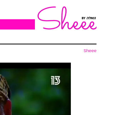
Sheee