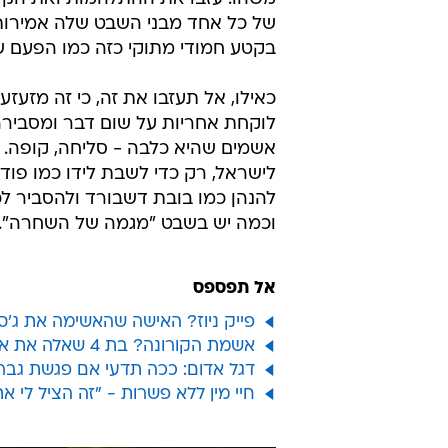
של כל אחד מבני השבט שלה אמירות דו
בקטע חמודי מתוקי כזה כמו הפעם ש
כאילו, אל תעזבו את זה, כי זה מזעז
לוקחת אחריות על שום דבר ומסבירה
אשמים שהיא כלבה - סליחה, קופה.
לישראל, רק כדי לשבת לידו כמו פוד
להנהן כמו בובת דשבורד ולהסביר ל
וכמה יש בשבט "מגמה של השחרה".
אל תפספס
פייק ניוז? האישה שהאשימה את ג'ס
אשמת הקורונה? בת 4 שאלה את אמה מדוע יש לאבא חזייה ברכב - ומשם העניינים הסתבכו
דגל אדום: ככה תדעי אם פגשת גבר
חיי מין ללא פשרות - "זה הציל לי את