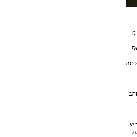
זו
ז
כמה
הב.
יא
ת