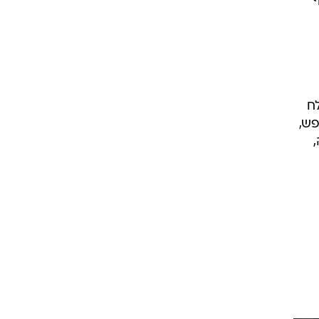
ח
פש,