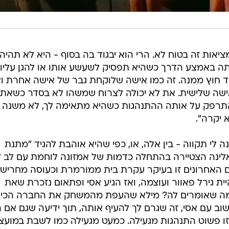
מציאות זה בטוח לא. הרי הוא יבגוד בה בסוף - היא לא תהיה 
אותה באמצע הדרך כשהיא תפסיק לשעשע אותו או להגן עליו
חד חוץ ממנה. זה כמו אישה שלוקחת גבר של אישה אחרת וא
שה שלישית. את לא יכולה לצרוח שמשהו לא בסדר כשאת
להתרפק על אותה ההתנהגות כשהיא מתאימה לך, לא משנה 
 יקרה".
 לי תקווה - בין אלה, או, כפי שהיא אוהבת להגיד "מתנת
אלינה הצטיירה בהתחלה כדמות של אמזונה לוחמת עם לב ז
האחרונים זו בעיקר עקרת בית ממורמרת וכעוסה מחריש.
ית גירל פאוור ועוצמה, ואז הגיע אסי ופתאום נזכרת שאת
מה שאומרים לה? מילא שהעפת מהמשחק את החברה הכי
ב עם אסי, זה שגרם לך להעיף אותה, תוך ידיעה שגם אם ה
זו פשוט התנהגות מגעילה. כמעט מגעילה כמו לשבת במועצ