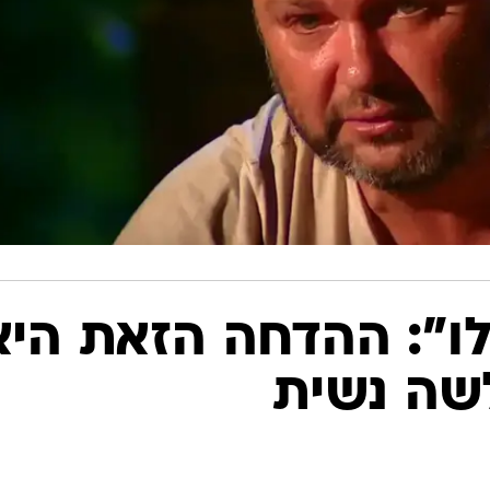
ו": ההדחה הזאת היא
שה נשית