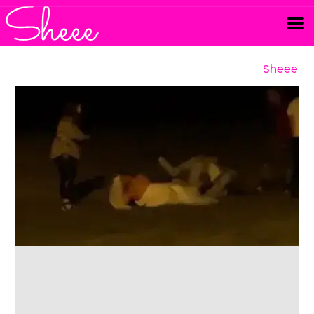
Sheee