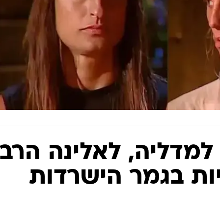
למדליה, לאלינה הרב
יות בגמר הישרדות