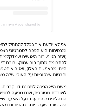
A post shared by הישרדות - ערוץ 13 (@survivor.israel)
אני לא יודעת איך בכלל להתחיל לת
ומבטיחות היא הפכה לסמרטוט רצפה,
(שזה הגיוני, רוב האנשים שמדקלמי
להתרומם מתוך בור עמוק, ורובם די ב
הייתי מהאנשים האלו), ואז היא חט
וחבטות אינסופיות על האופי שלה מצ
משם היא הפכה למכונת דו-קרבים, הנ
לשורדת מטורפת, שגם מגיעה לחמישיי
התהליכים שהם עברו על האי עד שייג
היה שורד שעבר יותר תהפוכות מאלי