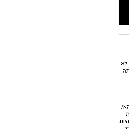
 לא
תה
אי,
ת
יות
ך