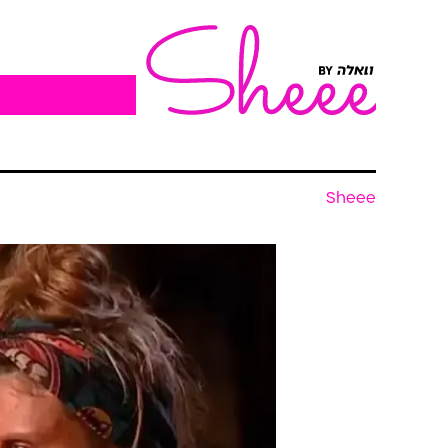
Sheee