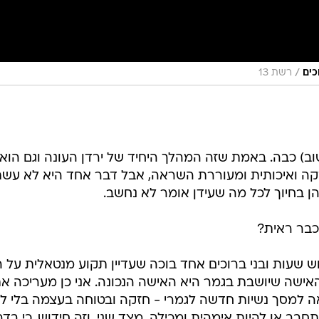
/
רשת 13
שוב) כבה. באמת שזה המהלך היחיד של ירדן העונה וגם הוא
זקה ואיכותית ומעוררת השראה, אבל דבר אחד היא לא עש
הן בחיוך לכל מה שעידן אומר לא נחשב.
כבר ראית?
 שעות ובני ברוכים אחד בוכה שעדיין תקוע מנטאלית על ה
 האישה שיושבת בגמר היא האישה הנכונה. אני כן מעריכה א
ה למסך נשיות חדשה לגמרי - חזקה ובטוחה בעצמה בלי לה
 או להיות אימהית ומכילה, מצד שני. וזה חידוש, כי בדר