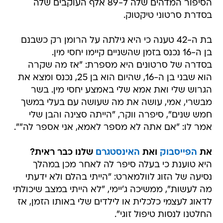
הסיפור המדהים שלה ל-89 אלף העוקבים שלה
בסדרת סרטוני טיקטוק.
בת ה-42 טענה כי היא גילתה על הרומן רק כשבנם
בן ה-16 נכנס בזמן שהשניים קיימו יחסי מין.
בסדרה של סרטונים היא מספרת: "אז מה שקרה
הוא שבני בן ה-16, שהיום הוא בן 25, נכנס ומצא את
הגרוש שלי ואת אמא שלי באמצע יחסי מין. בשר
מבשרי, אמי, עושה את מה שעושה עם בעלי במשך
חמש שנים", סיפרה ווקר, "הייתה סצינה והבן שלי
אמר לו: "אם אתה לא מספר לאמא, אני אספר לה"".
את
הפייסבוק
ואת
האינסטגרם
שלנו כבר ראית?
היא טוענת כי בעלה סיפר לה לאחר מכן במהלך
נסיעה של הזוג לוולמארט: "הייתי בהלם ולא ידעתי
מה לעשות", ממשיכה ג'יימי, "לא הייתי במצב שיכולתי
לדאוג לעצמי כלכלית או לילדים שלי באותו הזמן, אז
החלטנו לנסות טיפול זוגי".