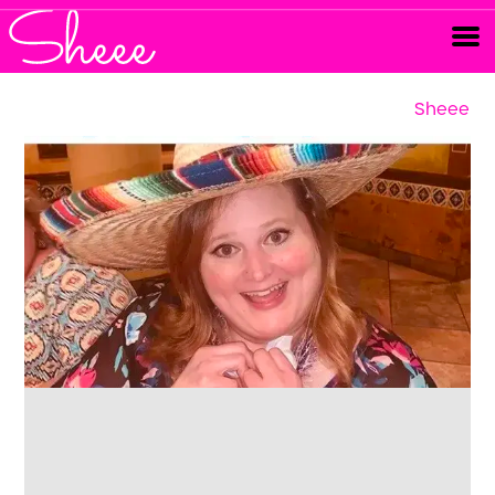
Sheee