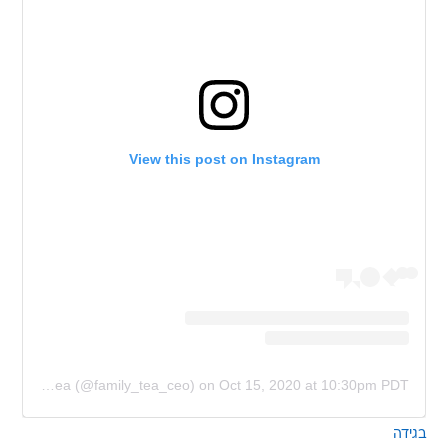
View this post on Instagram
A post shared by CEO of Family Tea (@family_tea_ceo)
on
Oct 15, 2020 at 10:30pm PDT
בגידה