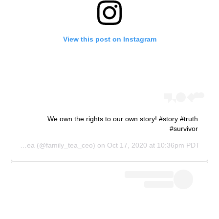
View this post on Instagram
We own the rights to our own story! #story #truth
#survivor
CEO of Family Tea
(@family_tea_ceo) on
Oct 17, 2020 at 10:36pm PDT