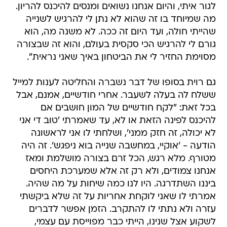
לגור איתי, והיום אנחנו נשואים ומנסים להיכנס להריון.
מה שמיוחד בו זה שהוא לא נתן לי להרגיש לשנייה
שהייתי חולה, ועד היום זה ככה. לא משנה מה, הוא
גורם לי להרגיש הכי סקסית בעולם, והוא זה שבצורה
מסוימת החזיר לי את הביטחון באיך שאני נראית".
גם רוית בסופו של דבר נשברה והחליטה לענות למייל
ששלח לה בעלה לשעבר. אחרי חודשיים, אמנם, אבל
בכל זאת: "לקח חודשיים של המון חושבים אם
להיכנס לפינה הזאת או לא, עד שאמרתי 'טוב די אני
לא יכולה, זה חזק ממני', ושלחתי לו אני לראשונה
הודעה - 'אוקיי, במחשבה שנייה בוא ניפגש'. זה היה
מטורף. מלא רגש, הכל זרם בצורה מושלמת ומאז
אנחנו צמודים, ולא רק זה אלא שמערכת היחסים
ביננו השתדרגה. היו לנו כמה שיחות על מה שהיה.
אמרתי לו שאני לוקחת אחריות על זה שלא ביקשתי
עזרה ולא נתתי לו להתקרב. הזמן אפשר לדברים
לשקוע אצל שנינו, הייתי כבר מפוייסת עם עצמי,