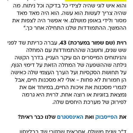
והוא איש לוגי שהיה לצידי כל בדיקה וכל ניתוח. מה
שהיה צריך לעשות הוא עשה. הוא היה מאד מאד
מסור ולידי באופן מושלם. אי אפשר היה לצפות את
ההמשך. ההתמודדות שלנו התחילה אחר כך."
רוית (שם שמור במערכת) 43
, עברה כריתת שד לפני
שש שנים, וחשבה שההתמודדות עם המחלה
והניתוחים המייסרים הם עיקר העניין. בדרך הקשה
גילתה שההשפעה של המחלה הזאת על דימוי הגוף,
על תחושת הסקסיות ועל הערך העצמי שלה כאישה
הן חמורות לא פחות - אולי לא מסכנות חיים, אבל
לגמרי מסכנות את איכות החיים, במיוחד אם את
נמצאת בזוגיות או רוצה אחת. לרוית היא גרמה
לפירוק של מערכת היחסים שלה.
את
הפייסבוק
ואת
האינסטגרם
שלנו כבר ראית?
ד"ר שגית משולם, אחראית שחזורי שד בבלינסון