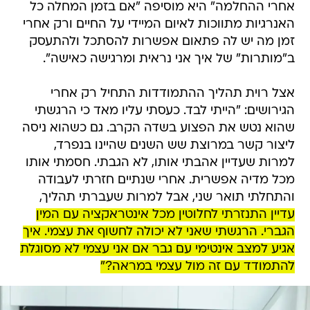
אחרי ההחלמה" היא מוסיפה "אם בזמן המחלה כל
האנרגיות מתווכות לאיום המיידי על החיים ורק אחרי
זמן מה יש לה פתאום אפשרות להסתכל ולהתעסק
ב"מותרות" של איך אני נראית ומרגישה כאישה".
אצל רוית תהליך ההתמודדות התחיל רק אחרי
הגירושים: "הייתי לבד. כעסתי עליו מאד כי הרגשתי
שהוא נטש את הפצוע בשדה הקרב. גם כשהוא ניסה
ליצור קשר במרוצת שש השנים שהיינו בנפרד,
למרות שעדיין אהבתי אותו, לא הגבתי. חסמתי אותו
מכל מדיה אפשרית. אחרי שנתיים חזרתי לעבודה
והתחלתי תואר שני, אבל למרות שעברתי תהליך,
עדיין התנזרתי לחלוטין מכל אינטראקציה עם המין
הגברי. הרגשתי שאני לא יכולה לחשוף את עצמי. איך
אגיע למצב אינטימי עם גבר אם אני עצמי לא מסוגלת
להתמודד עם זה מול עצמי במראה?"