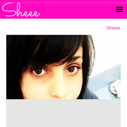
Sheee