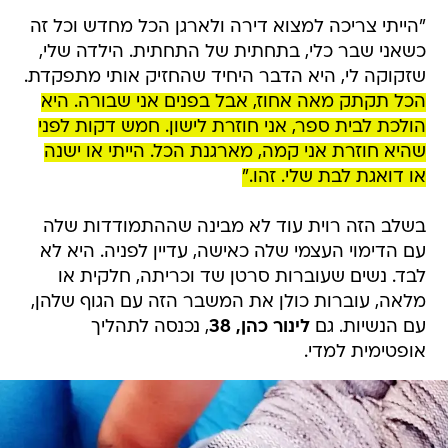
"הייתי צריכה למצוא דירה ולארגן הכל מחדש וכל זה
כשאני שבר כלי, בתחתית של התחתית. הילדה שלי,
שזקוקה לי, היא הדבר היחיד שהחזיק אותי מתפקדת.
הכל תקתק מאה אחוז, אבל בפנים אני שבורה. היא
הולכת לבית ספר, אני חוזרת לישון. חמש דקות לפני
שהיא חוזרת אני קמה, מארגנת הכל. הייתי או ישנה
או דואגת לבת שלי. זהו."
בשלב הזה רוית עוד לא מבינה שההתמודדות שלה
עם הדימוי העצמי שלה כאישה, עדיין לפניה. היא לא
לבד. נשים שעוברות סרטן שד וכריתה, חלקית או
מלאה, עוברות כולן את המשבר הזה עם הגוף שלהן,
עם הנשיות. גם
לינור כהן, 38
, נכנסה לתהליך
אופטימית למדי.