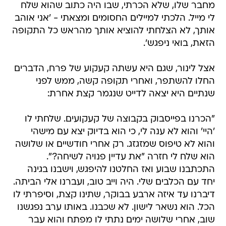
מחבר שלו, שלא הכרתי, שבו היה כתוב שהוא שלח
לי מייל. הלכתי למיילים החסומים ומצאתי - 'אני אוהב
אותך, לא הצלחתי להוציא אותך מהראש כל התקופה
הזאת, בואי ניפגש'.
אצל לינור, שגם היא עשתה קעקוע של פרח, הדברים
החלו להשתפר, ואחרי תקופה קשה, ממש לפני
שנתיים היא יצאה לדייט שנגמר קצת אחרת:
"הכרנו בפייסבוק בקבוצה של קעקועים. שלחתי לו
'היי' והוא לא ענה לי, כי הוא בדיוק יצא עם מישהי
והוא לא טיפוס שמזגזג. רק אחרי חודשיים או שלושה
הוא שלח לי חזרה "את עדיין פנויה לשיחה?".
התכתבנו שבוע ואז החלטנו להיפגש, וישבנו בגינה
יחד עם הכלבים שלי. היה וייב טוב, ועברנו אלי הביתה.
דיברנו עד איזה ארבע בבוקר, שתינו קצת, וסיפרתי לו
הכל. הוא נשאר לישון. לא שכבנו. באותו ערב נפגשנו
שוב, אחרי שלושה ימים נתתי לו מפתח והוא עבר