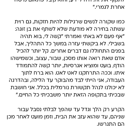
לתקוף את זה. היה לי רע, והוא קיבל פתאום מישהי
אחרת לגמרי."
כמו שקורה לנשים שרגילות להיות חזקות, גם רוית
עשתה בחירה לא מודעת שלא לשתף את בן זוגה:
"אף פעם לא באתי ואמרתי "קשה לי, בוא תהיה
בשבילי. לא ביקשתי עזרה במשך כל התהליך, אבל
בפנים התחוללו גם דברים אחרים. קל יותר להכיל
אדם שאת רואה אותו מסכן, שבור, עצוב, וכשמישהו
הודף, בועט ומוציא אגרסיות, יותר קשה להתמודד
איתו. וככה התרחקנו לאט לאט. הוא ברח לתוך
העבודה, אני הייתי לבד מהבוקר עד הלילה, ובהדרגה
לא יכולנו לנהל תקשורת נורמלית בכלל. אני חושבת
שבכיתי בתקופה הזאת יותר משבכיתי כל החיים."
הקרע רק הלך וגדל עד שהפך לבלתי נסבל עבור
שניהם, עד שהוא עזב את הבית, וזמן מועט לאחר מכן
הם התגרשו.