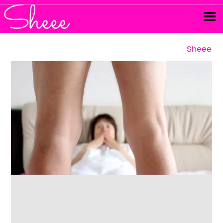
Sheee