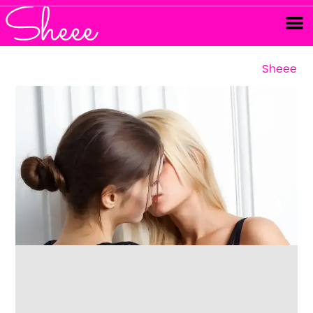
Sheee