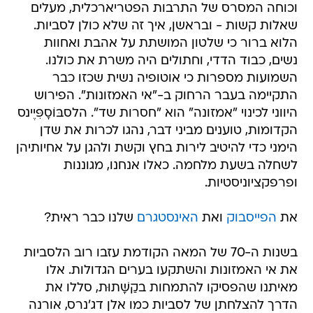
וכוחה המסרס של התרבות הפטריארכלית, מעלים
שאלות קשות - ובראשן, איך זה שלא כולן לסביות.
הלוא ברור כי שלטון המושתת על אהבת ואחוות
נשים, כבוד הדדי, וחתולים היה משרת את כולנו.
השמועות מספרות כי אוטופיה נשית שכזו כבר
התקיימה בעבר הרחוק ב-"אי האמזונות". הפירוש
היווני לכינוי "אמזונה" הוא "חסרות שד". הלסבּוֹסָפִּיֶינס
הקדומות, טוענים מביני דבר, נהגו לכרות את שדן
הימני כדי להיטיב לירות בחץ וקשת ולהגן על אחיותיהן
לשחלה בשעת מלחמה. כאלו אנחנו, מגוננות
ופרפקציוניסטיות.
את
הפייסבוק
ואת
האינסטגרם
שלנו כבר ראית?
בשנות ה-70 של המאה הקודמת עזבו רוב הלסביות
את אי האמזונות והשתקעו בערים הגדולות. אלו
מאיתנו שהפסיקו להתמחות בקַשָּׁתוּת, סללו את
הדרך להצלחתן של לסביות כמו אלן דג'נרס, אורנה