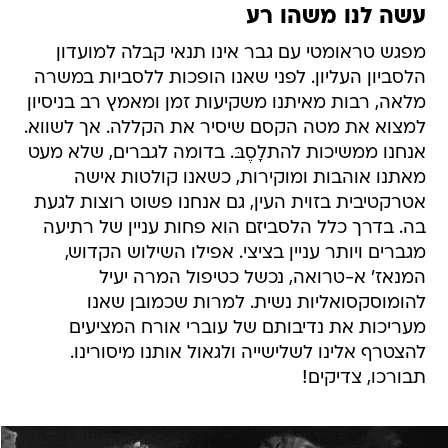
עשה לנו משהו רע
מפגש טראומטי עם גבר אינו תנאי קבלה למועדון
הלסביון העליון. לפני שאנו הופכות ללסביות במשרה
מלאה, רבות מאיתנו משקיעות זמן ומאמץ רב בניסיון
למצוא את מטה הקסם שיסיר את הקללה. אך לשווא.
אנחנו ממשיכות להתלָסֶבּ. בדומה לגברים, שלא מעט
מאתנו אוהבות ומוקירות, כשאנו קולטות אישה
אטרקטיבית בזוית העין, גם אנחנו פשוט רוצות לגעת
בה. בדרך כלל הלסביזם הוא פחות עניין של רתיעה
מגברים ויותר עניין בציצי. אפילו השילוש הקדוש,
המנאז' א-טרואה, נכשל כטיפול המרה יעיל
להומוסקסואליות נשית. למרות שכמובן שאנו
מעריכות את נדיבותם של עוברי אורח המציעים
להצטרף אלינו לשלישייה ולגאול אותנו מיסורינו.
תבורכו, צדיקים!